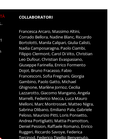
ITÀ
COLLABORATORI
L.
Francesca Arcaro, Massimo Altini,
Corrado Bellora, Nadine Blanc, Riccardo
11
Bortolotti, Manila Calipari, Giulia Calisti,
Nadia Camposaragna, Paolo Ciambi,
m
Filippo Clermont, Carol Di Vito, Christian
Leo Dufour, Christian Evaspasiano,
Giuseppe Farinella, Enrico Formento
Dojot, Bruno Fracasso, Fabio
Francesconi, Sofia Fregnani, Giorgia
Gambino, Paolo Gatto, Michael
Ghignone, Marlène Jorrioz, Cecilia
Lazzarotto, Giacomo Mangano, Angela
Marrelli, Federico Mecca, Luca Mauro
Melloni, Marc Montrosset, Matteo Nigra,
Sabrina Olibano, Emiliano Pala, Gabriele
Peloso, Maurizio Pitti, Loris Ponsetto,
Andrea Portigliatti, Mattia Pramotton,
Deniel Pession, Raffaele Romano, Enrico
Ruggeri, Riccardo Savoye, Federica
Tercinod, Federico Tigellio Benvenuto,