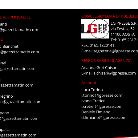
CONCESSIONARIA DI PUBBLIC
E RESPONSABILE
LG PRESSE S.R.
anti
via Festaz, 52
i@gazzettamatin.com
11100 AOSTA
NE
Tel: 0165.2317
Fax: 0165.1820141
o Bianchet
E-mail
segreteria@lgpresse.co
t@gazzettamatin.com
RESPONSABILE DI AGENZIA
enal
Arianna Gori Chisari
gazzettamatin.com
E-mail
a.chisari@lgpresse.com
d
Account
azzettamatin.com
Luca Torino
l.torino@lgpresse.com
legrino
Ivana Cretier
ino@gazzettamatin.com
i.cretier@lgpresse.com
Daniele Fimiano
mpano
d.fimiano@lgpresse.com
o@gazzettamatin.com
apalia
@gazzettamatin.com