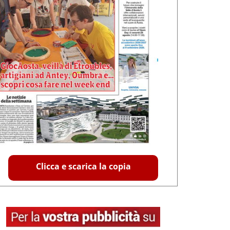
Clicca e scarica la copia