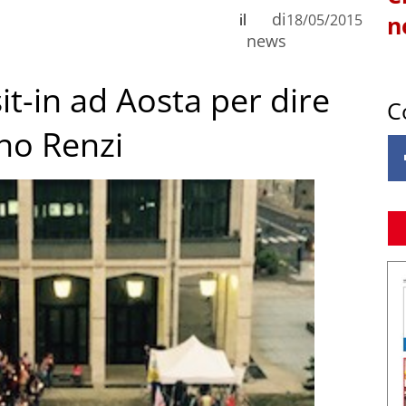
di
il
18/05/2015
n
news
it-in ad Aosta per dire
C
rno Renzi