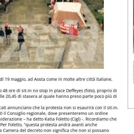
dì 19 maggio, ad Aosta come in molte altre città italiane,
 48 ore di sit-in no stop in place Deffeyes (foto), proprio di
lle 20,45 di stasera al quale hanno preso parte poco più di
cati annunciano che la protesta non si esaurirà con il sit-in.
 20 il Consiglio regionale, dove presenteremo un ordine
erazione – ha detto Katia Foletto (Cigl) -. Ricordiamo che
. Per Foletto, “questa protesta andrà avanti anche
la Camera del decreto non significa che non si possano