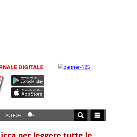
ALTRO
licca per leggere tutte le