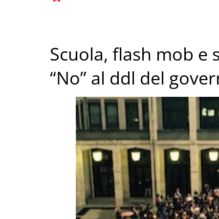
Scuola, flash mob e s
“No” al ddl del gove