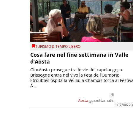
TURISMO & TEMPO LIBERO
Cosa fare nel fine settimana in Valle
d’Aosta
GiocAosta prosegue tra le vie del capoluogo; a
Brissogne entra nel vivo la Feta de l’Oumbra;
Etroubles ospita la Veillà; a Chamois tocca al Festiva
A...
di
Aosta
gazzettamatin
il 07/08/2