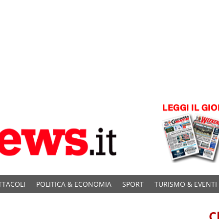
TTACOLI
POLITICA & ECONOMIA
SPORT
TURISMO & EVENTI
C