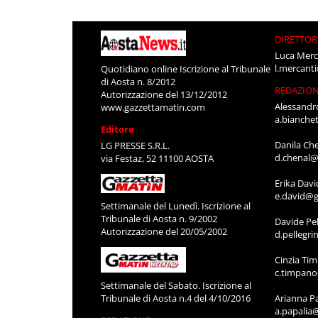
DIRETTOR
Luca Merc
l.mercant
Quotidiano online Iscrizione al Tribunale
di Aosta n. 8/2012
REDAZIO
Autorizzazione del 13/12/2012
Alessandr
www.gazzettamatin.com
a.bianche
Editore
Danila Ch
LG PRESSE S.R.L.
d.chenal@
via Festaz, 52 11100 AOSTA
Erika Davi
e.david@g
Settimanale del Lunedì. Iscrizione al
Tribunale di Aosta n. 9/2002
Davide Pel
Autorizzazione del 20/05/2002
d.pellegr
Cinzia Ti
c.timpan
Settimanale del Sabato. Iscrizione al
Tribunale di Aosta n.4 del 4/10/2016
Arianna P
a.papalia