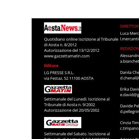
DIRETTOR
Luca Merc
l.mercant
Quotidiano online Iscrizione al Tribunale
di Aosta n. 8/2012
REDAZIO
Autorizzazione del 13/12/2012
Alessandr
www.gazzettamatin.com
a.bianche
Editore
Danila Ch
LG PRESSE S.R.L.
d.chenal@
via Festaz, 52 11100 AOSTA
Erika Davi
e.david@g
Settimanale del Lunedì. Iscrizione al
Tribunale di Aosta n. 9/2002
Davide Pel
Autorizzazione del 20/05/2002
d.pellegr
Cinzia Ti
c.timpan
Settimanale del Sabato. Iscrizione al