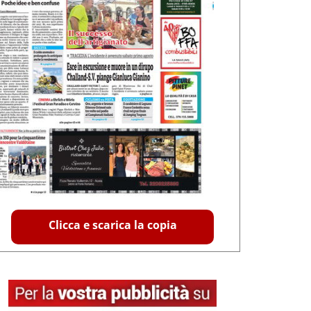
Clicca e scarica la copia