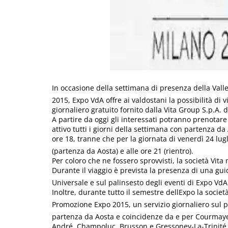
In occasione della settimana di presenza della Valle
2015, Expo VdA offre ai valdostani la possibilità di 
giornaliero gratuito fornito dalla Vita Group S.p.A. 
A partire da oggi gli interessati potranno prenotare
attivo tutti i giorni della settimana con partenza da 
ore 18, tranne che per la giornata di venerdì 24 lugl
(partenza da Aosta) e alle ore 21 (rientro).
Per coloro che ne fossero sprovvisti, la società Vita 
Durante il viaggio è prevista la presenza di una guid
Universale e sul palinsesto degli eventi di Expo VdA
Inoltre, durante tutto il semestre dellExpo la soci
Promozione Expo 2015, un servizio giornaliero sul p
partenza da Aosta e coincidenze da e per Courmayeu
André, Champoluc, Brusson e Gressoney-La-Trinité, 