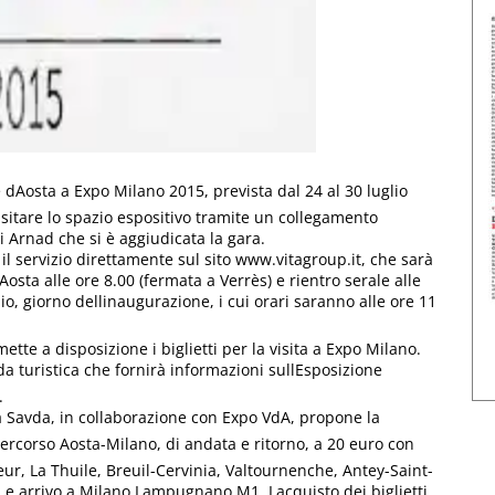
 dAosta a Expo Milano 2015, prevista dal 24 al 30 luglio
visitare lo spazio espositivo tramite un collegamento
di Arnad che si è aggiudicata la gara.
 il servizio direttamente sul sito www.vitagroup.it, che sarà
Aosta alle ore 8.00 (fermata a Verrès) e rientro serale alle
io, giorno dellinaugurazione, i cui orari saranno alle ore 11
mette a disposizione i biglietti per la visita a Expo Milano.
a turistica che fornirà informazioni sullEsposizione
.
età Savda, in collaborazione con Expo VdA, propone la
ercorso Aosta-Milano, di andata e ritorno, a 20 euro con
r, La Thuile, Breuil-Cervinia, Valtournenche, Antey-Saint-
e arrivo a Milano Lampugnano M1. Lacquisto dei biglietti