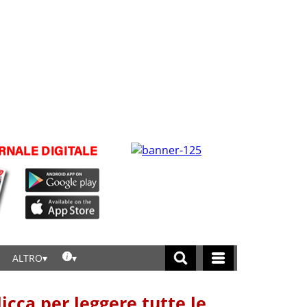
ALTRO
licca per leggere tutte le