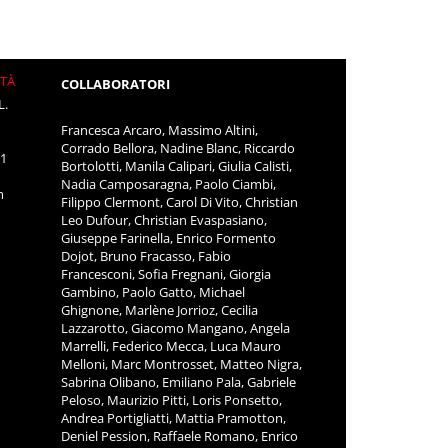
ITÀ
COLLABORATORI
L.
Francesca Arcaro, Massimo Altini,
Corrado Bellora, Nadine Blanc, Riccardo
11
Bortolotti, Manila Calipari, Giulia Calisti,
Nadia Camposaragna, Paolo Ciambi,
m
Filippo Clermont, Carol Di Vito, Christian
Leo Dufour, Christian Evaspasiano,
Giuseppe Farinella, Enrico Formento
Dojot, Bruno Fracasso, Fabio
Francesconi, Sofia Fregnani, Giorgia
Gambino, Paolo Gatto, Michael
Ghignone, Marlène Jorrioz, Cecilia
Lazzarotto, Giacomo Mangano, Angela
Marrelli, Federico Mecca, Luca Mauro
Melloni, Marc Montrosset, Matteo Nigra,
Sabrina Olibano, Emiliano Pala, Gabriele
Peloso, Maurizio Pitti, Loris Ponsetto,
Andrea Portigliatti, Mattia Pramotton,
Deniel Pession, Raffaele Romano, Enrico