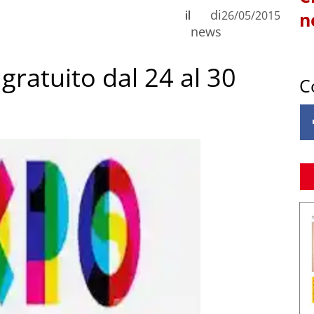
di
il
26/05/2015
n
news
ratuito dal 24 al 30
C