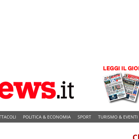
TTACOLI
POLITICA & ECONOMIA
SPORT
TURISMO & EVENTI
C