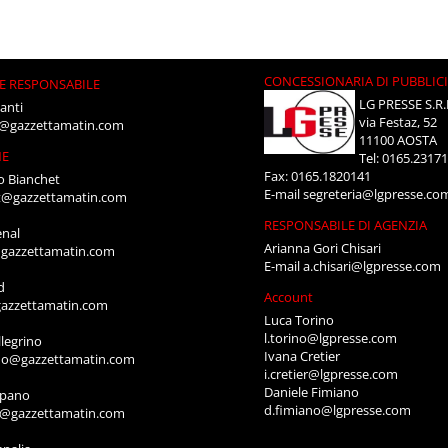
CONCESSIONARIA DI PUBBLIC
E RESPONSABILE
LG PRESSE S.R.
anti
via Festaz, 52
i@gazzettamatin.com
11100 AOSTA
NE
Tel: 0165.2317
Fax: 0165.1820141
o Bianchet
E-mail
segreteria@lgpresse.co
t@gazzettamatin.com
RESPONSABILE DI AGENZIA
enal
Arianna Gori Chisari
gazzettamatin.com
E-mail
a.chisari@lgpresse.com
d
Account
azzettamatin.com
Luca Torino
l.torino@lgpresse.com
legrino
Ivana Cretier
ino@gazzettamatin.com
i.cretier@lgpresse.com
Daniele Fimiano
mpano
d.fimiano@lgpresse.com
o@gazzettamatin.com