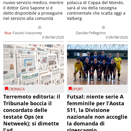
nuovo servizio medico, mentre
polacca di Coppa del Mondo,
il dottor Gino Sapone si è
sarà al via della rassegna
detto disponibile a proseguire
continentale che scatta oggi a
nel servizio alla comunità
Valberg
di
di
Nus
Fausto Vassoney
Davide Pellegrino
il 06/08/2026
il 06/08/2026
CRONACA
SPORT
Terremoto editoria: il
Futsal: niente serie A
Tribunale boccia il
femminile per l’Aosta
concordato delle
511, la Divisione
testate Ops (ex
nazionale non accoglie
Netweek); si dimette
la domanda di
l’ad
ripescaggio