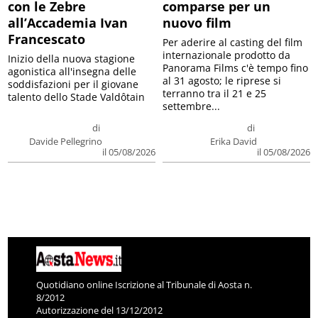
con le Zebre
comparse per un
all’Accademia Ivan
nuovo film
Francescato
Per aderire al casting del film
internazionale prodotto da
Inizio della nuova stagione
Panorama Films c'è tempo fino
agonistica all'insegna delle
al 31 agosto; le riprese si
soddisfazioni per il giovane
terranno tra il 21 e 25
talento dello Stade Valdôtain
settembre...
di
di
Davide Pellegrino
Erika David
il 05/08/2026
il 05/08/2026
Quotidiano online Iscrizione al Tribunale di Aosta n.
8/2012
Autorizzazione del 13/12/2012