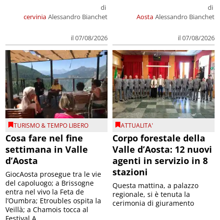
di
di
cervinia
Alessandro Bianchet
Aosta
Alessandro Bianchet
il 07/08/2026
il 07/08/2026
TURISMO & TEMPO LIBERO
ATTUALITA'
Cosa fare nel fine
Corpo forestale della
settimana in Valle
Valle d’Aosta: 12 nuovi
d’Aosta
agenti in servizio in 8
stazioni
GiocAosta prosegue tra le vie
del capoluogo; a Brissogne
Questa mattina, a palazzo
entra nel vivo la Feta de
regionale, si è tenuta la
l’Oumbra; Etroubles ospita la
cerimonia di giuramento
Veillà; a Chamois tocca al
Festival A...