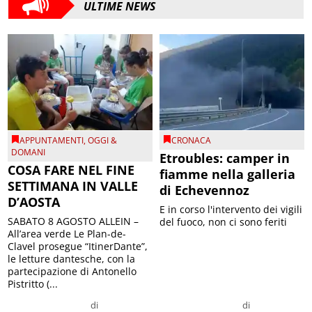
ULTIME NEWS
APPUNTAMENTI
,
OGGI &
CRONACA
DOMANI
Etroubles: camper in
COSA FARE NEL FINE
fiamme nella galleria
SETTIMANA IN VALLE
di Echevennoz
D’AOSTA
E in corso l'intervento dei vigili
SABATO 8 AGOSTO ALLEIN –
del fuoco, non ci sono feriti
All’area verde Le Plan-de-
Clavel prosegue “ItinerDante”,
le letture dantesche, con la
partecipazione di Antonello
Pistritto (...
di
di