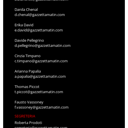
Danila Chenal
d.chenal@gazzettamatin.com
Erika David
e.david@gazzettamatin.com
Davide Pellegrino
d.pellegrino@gazzettamatin.com
Cinzia Timpano
c.timpano@gazzettamatin.com
Arianna Papalia
a.papalia@gazzettamatin.com
Thomas Piccot
t.piccot@gazzettamatin.com
Fausto Vassoney
f.vassoney@gazzettamatin.com
SEGRETERIA
Roberta Prodoti
segreteria@gazzettamatin.com