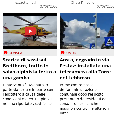
gazzettamatin
Cinzia Timpano
il 07/08/2026
il 07/08/2026
CRONACA
COMUNI
Scarica di sassi sul
Aosta, degrado in via
Breithorn, tratto in
Festaz: installata una
salvo alpinista ferito a
telecamera alla Torre
una gamba
del Lebbroso
L'intervento è avvenuto in
Prime contromosse
parte via terra e in parte con
dell'amministrazione
l'elicottero a causa delle
comunale dopo l'esposto
condizioni meteo. L'alpinista
presentato da residenti della
non ha riportato gravi ferite
zona; promessi anche
maggiori controlli e ulteriori
inter...