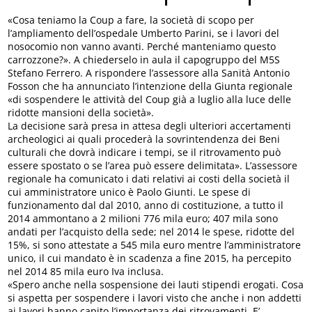
«Cosa teniamo la Coup a fare, la società di scopo per
l’ampliamento dell’ospedale Umberto Parini, se i lavori del
nosocomio non vanno avanti. Perché manteniamo questo
carrozzone?». A chiederselo in aula il capogruppo del M5S
Stefano Ferrero. A rispondere l’assessore alla Sanità Antonio
Fosson che ha annunciato l’intenzione della Giunta regionale
«di sospendere le attività del Coup già a luglio alla luce delle
ridotte mansioni della società».
La decisione sarà presa in attesa degli ulteriori accertamenti
archeologici ai quali procederà la sovrintendenza dei Beni
culturali che dovrà indicare i tempi, se il ritrovamento può
essere spostato o se l’area può essere delimitata». L’assessore
regionale ha comunicato i dati relativi ai costi della società il
cui amministratore unico è Paolo Giunti. Le spese di
funzionamento dal dal 2010, anno di costituzione, a tutto il
2014 ammontano a 2 milioni 776 mila euro; 407 mila sono
andati per l’acquisto della sede; nel 2014 le spese, ridotte del
15%, si sono attestate a 545 mila euro mentre l’amministratore
unico, il cui mandato è in scadenza a fine 2015, ha percepito
nel 2014 85 mila euro Iva inclusa.
«Spero anche nella sospensione dei lauti stipendi erogati. Cosa
si aspetta per sospendere i lavori visto che anche i non addetti
ai lavori hanno capito l’importanza dei ritrovamenti. E’