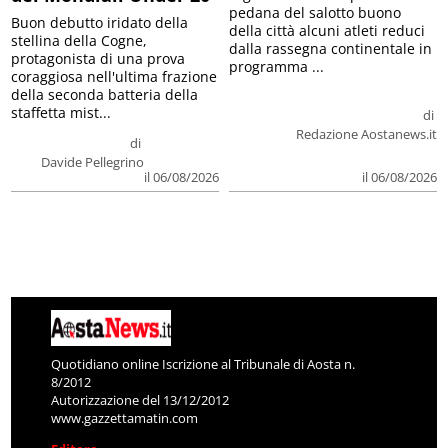
pedana del salotto buono
Buon debutto iridato della
della città alcuni atleti reduci
stellina della Cogne,
dalla rassegna continentale in
protagonista di una prova
programma ...
coraggiosa nell'ultima frazione
della seconda batteria della
staffetta mist...
di
Redazione Aostanews.it
di
Davide Pellegrino
il 06/08/2026
il 06/08/2026
Quotidiano online Iscrizione al Tribunale di Aosta n.
8/2012
Autorizzazione del 13/12/2012
www.gazzettamatin.com