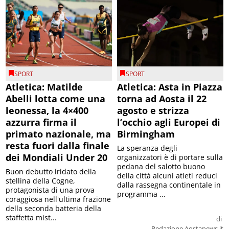
SPORT
SPORT
Atletica: Matilde
Atletica: Asta in Piazza
Abelli lotta come una
torna ad Aosta il 22
leonessa, la 4×400
agosto e strizza
azzurra firma il
l’occhio agli Europei di
primato nazionale, ma
Birmingham
resta fuori dalla finale
La speranza degli
dei Mondiali Under 20
organizzatori è di portare sulla
pedana del salotto buono
Buon debutto iridato della
della città alcuni atleti reduci
stellina della Cogne,
dalla rassegna continentale in
protagonista di una prova
programma ...
coraggiosa nell'ultima frazione
della seconda batteria della
staffetta mist...
di
Redazione Aostanews.it