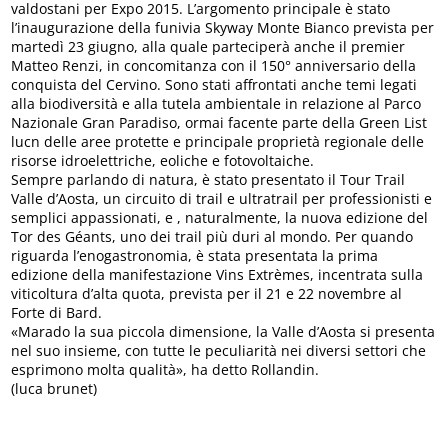
valdostani per Expo 2015. L’argomento principale è stato
l’inaugurazione della funivia Skyway Monte Bianco prevista per
martedì 23 giugno, alla quale parteciperà anche il premier
Matteo Renzi, in concomitanza con il 150° anniversario della
conquista del Cervino. Sono stati affrontati anche temi legati
alla biodiversità e alla tutela ambientale in relazione al Parco
Nazionale Gran Paradiso, ormai facente parte della Green List
lucn delle aree protette e principale proprietà regionale delle
risorse idroelettriche, eoliche e fotovoltaiche.
Sempre parlando di natura, è stato presentato il Tour Trail
Valle d’Aosta, un circuito di trail e ultratrail per professionisti e
semplici appassionati, e , naturalmente, la nuova edizione del
Tor des Géants, uno dei trail più duri al mondo. Per quando
riguarda l’enogastronomia, è stata presentata la prima
edizione della manifestazione Vins Extrèmes, incentrata sulla
viticoltura d’alta quota, prevista per il 21 e 22 novembre al
Forte di Bard.
«Marado la sua piccola dimensione, la Valle d’Aosta si presenta
nel suo insieme, con tutte le peculiarità nei diversi settori che
esprimono molta qualità», ha detto Rollandin.
(luca brunet)