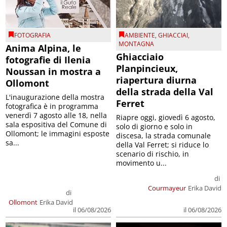
FOTOGRAFIA
AMBIENTE
,
GHIACCIAI
,
MONTAGNA
Anima Alpina, le
Ghiacciaio
fotografie di Ilenia
Planpincieux,
Noussan in mostra a
riapertura diurna
Ollomont
della strada della Val
L'inaugurazione della mostra
Ferret
fotografica è in programma
venerdì 7 agosto alle 18, nella
Riapre oggi, giovedì 6 agosto,
sala espositiva del Comune di
solo di giorno e solo in
Ollomont; le immagini esposte
discesa, la strada comunale
sa...
della Val Ferret; si riduce lo
scenario di rischio, in
movimento u...
di
Courmayeur
Erika David
di
Ollomont
Erika David
il 06/08/2026
il 06/08/2026