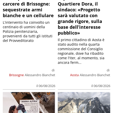
carcere di Brissogne:
Quartiere Dora, il
sequestrate armi
sindaco: «Progetto
bianche e un cellulare
sarà valutato con
grande rigore, sulla
L'intervento ha coinvolto un
base dell’interesse
centinaio di uomini della
Polizia penitenziaria,
pubblico»
provenienti da tutti gli istituti
Il primo cittadino di Aosta è
del Provveditorato
stato audito nella quarta
commissione del Consiglio
regionale, dove ha ribadito
come l'iter, al momento, sia
ancora ferm...
di
di
Brissogne
Alessandro Bianchet
Aosta
Alessandro Bianchet
il 06/08/2026
il 06/08/2026