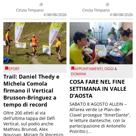
di
di
Cinzia Timpano
Cinzia Timpano
il 08/08/2026
il 08/08/2026
SPORT
APPUNTAMENTI
,
OGGI &
DOMANI
Trail: Daniel Thedy e
COSA FARE NEL FINE
Michela Comola
SETTIMANA IN VALLE
firmano il Vertical
D’AOSTA
Brusson-Bringuez a
tempo di record
SABATO 8 AGOSTO ALLEIN –
All’area verde Le Plan-de-
Oltre 200 atleti al via
Clavel prosegue “ItinerDante”,
dell'ultima tappa del Défì
le letture dantesche, con la
Vertical, sul podio anche
partecipazione di Antonello
Mathieu Brunod, Alex
Pistritto (...
Noussan, Miriam Di Vincenzo