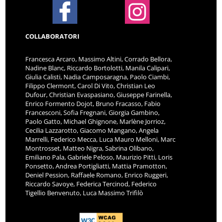
COLLABORATORI
Francesca Arcaro, Massimo Altini, Corrado Bellora,
Nadine Blanc, Riccardo Bortolotti, Manila Calipari,
Giulia Calisti, Nadia Camposaragna, Paolo Ciambi,
Filippo Clermont, Carol Di Vito, Christian Leo
Dufour, Christian Evaspasiano, Giuseppe Farinella,
Enrico Formento Dojot, Bruno Fracasso, Fabio
Francesconi, Sofia Fregnani, Giorgia Gambino,
Paolo Gatto, Michael Ghignone, Marlène Jorrioz,
Cecilia Lazzarotto, Giacomo Mangano, Angela
Marrelli, Federico Mecca, Luca Mauro Melloni, Marc
Montrosset, Matteo Nigra, Sabrina Olibano,
Emiliano Pala, Gabriele Peloso, Maurizio Pitti, Loris
Ponsetto, Andrea Portigliatti, Mattia Pramotton,
Deniel Pession, Raffaele Romano, Enrico Ruggeri,
Riccardo Savoye, Federica Tercinod, Federico
Tigellio Benvenuto, Luca Massimo Trifilò