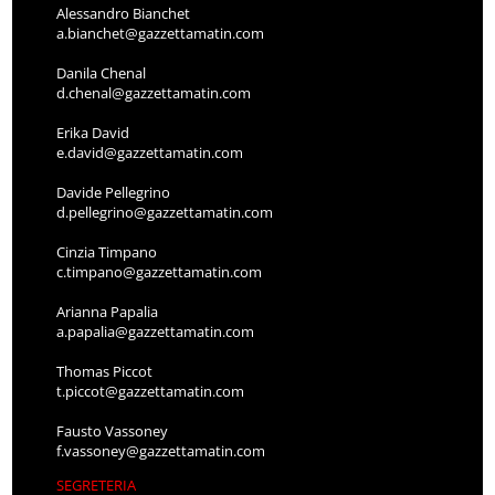
Alessandro Bianchet
a.bianchet@gazzettamatin.com
Danila Chenal
d.chenal@gazzettamatin.com
Erika David
e.david@gazzettamatin.com
Davide Pellegrino
d.pellegrino@gazzettamatin.com
Cinzia Timpano
c.timpano@gazzettamatin.com
Arianna Papalia
a.papalia@gazzettamatin.com
Thomas Piccot
t.piccot@gazzettamatin.com
Fausto Vassoney
f.vassoney@gazzettamatin.com
SEGRETERIA