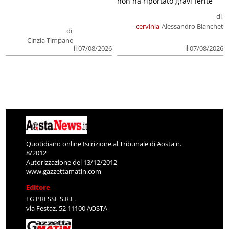
non ha riportato gravi ferite
di
cervinia
Alessandro Bianchet
di
Cinzia Timpano
il 07/08/2026
il 07/08/2026
Quotidiano online Iscrizione al Tribunale di Aosta n.
8/2012
Autorizzazione del 13/12/2012
www.gazzettamatin.com
Editore
LG PRESSE S.R.L.
via Festaz, 52 11100 AOSTA