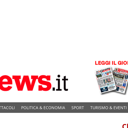
TTACOLI
POLITICA & ECONOMIA
SPORT
TURISMO & EVENTI
C