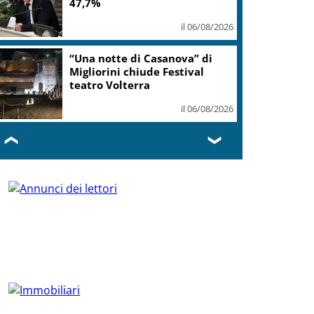
47,7%
il 06/08/2026
“Una notte di Casanova” di
Migliorini chiude Festival
teatro Volterra
il 06/08/2026
❮
❯