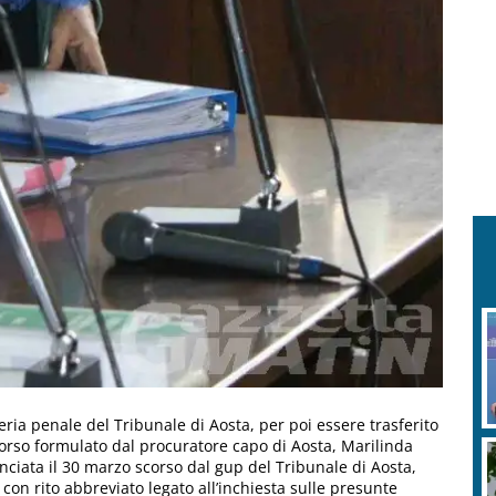
eria penale del Tribunale di Aosta, per poi essere trasferito
icorso formulato dal procuratore capo di Aosta, Marilinda
ciata il 30 marzo scorso dal gup del Tribunale di Aosta,
on rito abbreviato legato all’inchiesta sulle presunte