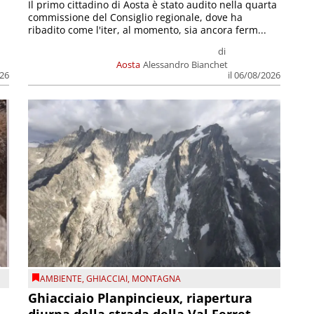
Il primo cittadino di Aosta è stato audito nella quarta
commissione del Consiglio regionale, dove ha
ribadito come l'iter, al momento, sia ancora ferm...
di
Aosta
Alessandro Bianchet
026
il 06/08/2026
AMBIENTE
,
GHIACCIAI
,
MONTAGNA
Ghiacciaio Planpincieux, riapertura
diurna della strada della Val Ferret