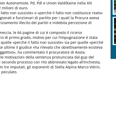
ion Autonomiste, Pd, Pdl e Union Valdôtaine nella XIII
2 milioni di euro.
 fatto non sussiste» o «perché il fatto non costituisce reato»
regionali e funzionari di partito per i quali la Procura aveva
nziamento illecito dei partiti e indebita percezione di
ccia, le 66 pagine di cui è composto il ricorso
o di primo grado, motivo per cui l’impugnazione è stata
r quelle «perché il fatto non sussiste» sia per quelle «perché
ste ultime il giudice «ha rilevato che obiettivamente esisteva
oggettivo», ha commentato il procuratore di Aosta.
elle motivazioni della sentenza pronunciata dal gup del
l secondo processo con rito abbreviato legato all’inchiesta,
imi tre imputati, gli esponenti di Stella Alpina Marco Viérin,
 peculato.