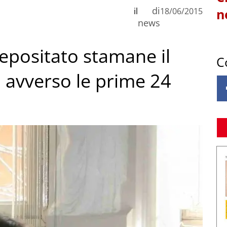
di
il
18/06/2015
n
news
 depositato stamane il
C
a avverso le prime 24