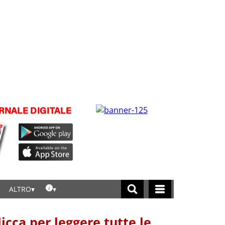
ALTRO
licca per leggere tutte le