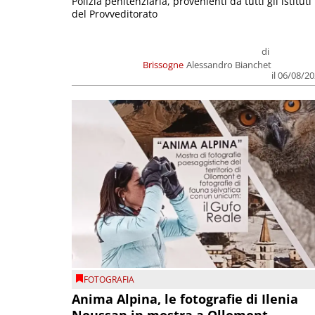
Polizia penitenziaria, provenienti da tutti gli istituti
del Provveditorato
di
Brissogne
Alessandro Bianchet
il 06/08/2
FOTOGRAFIA
Anima Alpina, le fotografie di Ilenia
Noussan in mostra a Ollomont