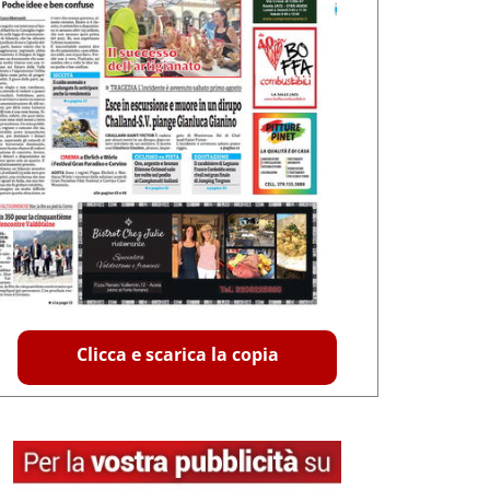
Clicca e scarica la copia