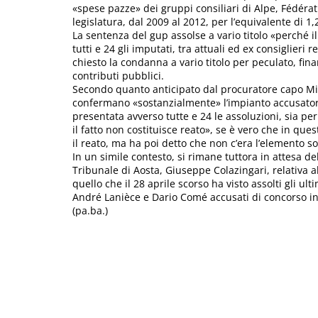
«spese pazze» dei gruppi consiliari di Alpe, Fédérat
legislatura, dal 2009 al 2012, per l’equivalente di 1,
La sentenza del gup assolse a vario titolo «perché il
tutti e 24 gli imputati, tra attuali ed ex consiglieri 
chiesto la condanna a vario titolo per peculato, fina
contributi pubblici.
Secondo quanto anticipato dal procuratore capo Mine
confermano «sostanzialmente» l’impianto accusatori
presentata avverso tutte e 24 le assoluzioni, sia pe
il fatto non costituisce reato», se è vero che in que
il reato, ma ha poi detto che non c’era l’elemento s
In un simile contesto, si rimane tuttora in attesa d
Tribunale di Aosta, Giuseppe Colazingari, relativa a
quello che il 28 aprile scorso ha visto assolti gli ult
André Lanièce e Dario Comé accusati di concorso in
(pa.ba.)