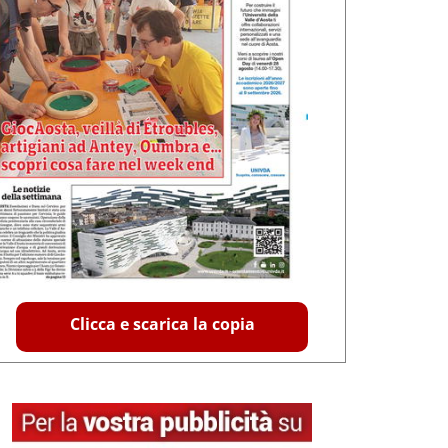
Clicca e scarica la copia