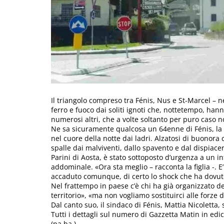
Il triangolo compreso tra Fénis, Nus e St-Marcel – 
ferro e fuoco dai soliti ignoti che, nottetempo, hann
numerosi altri, che a volte soltanto per puro caso n
Ne sa sicuramente qualcosa un 64enne di Fénis, la cui
nel cuore della notte dai ladri. Alzatosi di buonora c
spalle dai malviventi, dallo spavento e dal dispiace
Parini di Aosta, è stato sottoposto d’urgenza a un i
addominale. «Ora sta meglio – racconta la figlia -. 
accaduto comunque, di certo lo shock che ha dovuto
Nel frattempo in paese c’è chi ha già organizzato d
territorio», «ma non vogliamo sostituirci alle forze 
Dal canto suo, il sindaco di Fénis, Mattia Nicoletta
Tutti i dettagli sul numero di Gazzetta Matin in edi
(pa.ba.)