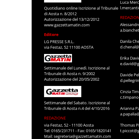
Luca Merc
l.mercant
Quotidiano online Iscrizione al Tribunale
di Aosta n. 8/2012
REDAZIO
Autorizzazione del 13/12/2012
Alessandr
www.gazzettamatin.com
a.bianche
Editore
Danila Ch
LG PRESSE S.R.L.
d.chenal@
via Festaz, 52 11100 AOSTA
Erika Davi
e.david@g
Settimanale del Lunedì. Iscrizione al
Tribunale di Aosta n. 9/2002
Davide Pel
Autorizzazione del 20/05/2002
d.pellegr
Cinzia Ti
c.timpan
Settimanale del Sabato. Iscrizione al
Tribunale di Aosta n.4 del 4/10/2016
Arianna P
a.papalia
REDAZIONE
via Festaz, 52 - 11100 Aosta
Thomas Pi
Tel: 0165/231711 - Fax: 0165/1820141
t.piccot@
Mail:
segreteria@gazzettamatin.com