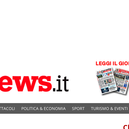
TTACOLI
POLITICA & ECONOMIA
SPORT
TURISMO & EVENTI
C