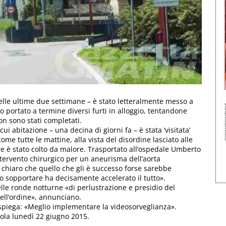
nelle ultime due settimane – è stato letteralmente messo a
o portato a termine diversi furti in alloggio, tentandone
on sono stati completati.
 abitazione – una decina di giorni fa – è stata ‘visitata’
ome tutte le mattine, alla vista del disordine lasciato alle
re è stato colto da malore. Trasportato all’ospedale Umberto
ntervento chirurgico per un aneurisma dell’aorta
E’ chiaro che quello che gli è successo forse sarebbe
 sopportare ha decisamente accelerato il tutto».
elle ronde notturne «di perlustrazione e presidio del
dell’ordine», annunciano.
, spiega: «Meglio implementare la videosorveglianza».
cola lunedì 22 giugno 2015.