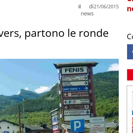
di
il
21/06/2015
n
news
nvers, partono le ronde
C