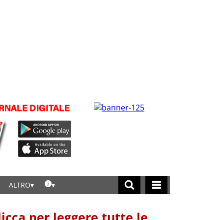
ALTRO
licca per leggere tutte le