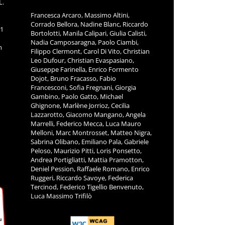
L.
Francesca Arcaro, Massimo Altini,
Corrado Bellora, Nadine Blanc, Riccardo
11
Bortolotti, Manila Calipari, Giulia Calisti,
Nadia Camposaragna, Paolo Ciambi,
m
Filippo Clermont, Carol Di Vito, Christian
Leo Dufour, Christian Evaspasiano,
Giuseppe Farinella, Enrico Formento
Dojot, Bruno Fracasso, Fabio
Francesconi, Sofia Fregnani, Giorgia
Gambino, Paolo Gatto, Michael
Ghignone, Marlène Jorrioz, Cecilia
Lazzarotto, Giacomo Mangano, Angela
Marrelli, Federico Mecca, Luca Mauro
Melloni, Marc Montrosset, Matteo Nigra,
Sabrina Olibano, Emiliano Pala, Gabriele
Peloso, Maurizio Pitti, Loris Ponsetto,
Andrea Portigliatti, Mattia Pramotton,
Deniel Pession, Raffaele Romano, Enrico
Ruggeri, Riccardo Savoye, Federica
Tercinod, Federico Tigellio Benvenuto,
Luca Massimo Trifilò