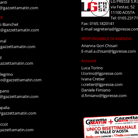
LG PRESSE S.R.
anti
via Festaz, 52
i@gazzettamatin.com
11100 AOSTA
NE
Tel: 0165.2317
Fax: 0165.1820141
o Bianchet
E-mail
segreteria@lgpresse.co
t@gazzettamatin.com
RESPONSABILE DI AGENZIA
enal
Arianna Gori Chisari
gazzettamatin.com
E-mail
a.chisari@lgpresse.com
d
Account
azzettamatin.com
Luca Torino
l.torino@lgpresse.com
legrino
Ivana Cretier
ino@gazzettamatin.com
i.cretier@lgpresse.com
Daniele Fimiano
mpano
d.fimiano@lgpresse.com
o@gazzettamatin.com
apalia
@gazzettamatin.com
ccot
gazzettamatin.com