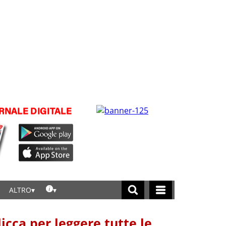
ALTRO
licca per leggere tutte le