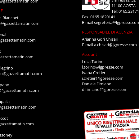
i@gazzettamatin.com
11100 AOSTA
NE
Tel: 0165.2317
Fax: 0165.1820141
o Bianchet
E-mail
segreteria@lgpresse.co
t@gazzettamatin.com
RESPONSABILE DI AGENZIA
enal
Arianna Gori Chisari
gazzettamatin.com
E-mail
a.chisari@lgpresse.com
d
Account
azzettamatin.com
Luca Torino
l.torino@lgpresse.com
legrino
Ivana Cretier
ino@gazzettamatin.com
i.cretier@lgpresse.com
Daniele Fimiano
mpano
d.fimiano@lgpresse.com
o@gazzettamatin.com
apalia
@gazzettamatin.com
ccot
gazzettamatin.com
ssoney