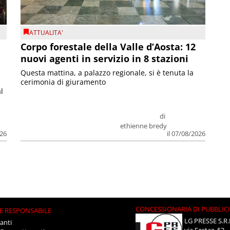
ATTUALITA'
Corpo forestale della Valle d’Aosta: 12
nuovi agenti in servizio in 8 stazioni
Questa mattina, a palazzo regionale, si è tenuta la
cerimonia di giuramento
l
di
ethienne bredy
026
il 07/08/2026
CONCESSIONARIA DI PUBBLIC
E RESPONSABILE
LG PRESSE S.R.
anti
via Festaz, 52