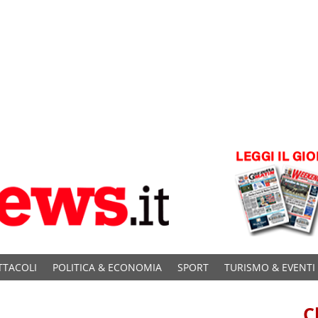
TTACOLI
POLITICA & ECONOMIA
SPORT
TURISMO & EVENTI
C