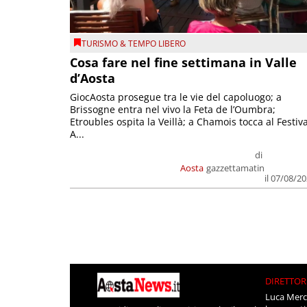
TURISMO & TEMPO LIBERO
Cosa fare nel fine settimana in Valle
d’Aosta
GiocAosta prosegue tra le vie del capoluogo; a
Brissogne entra nel vivo la Feta de l’Oumbra;
Etroubles ospita la Veillà; a Chamois tocca al Festiva
A...
di
Aosta
gazzettamatin
il 07/08/2
DIRETTOR
Luca Merc