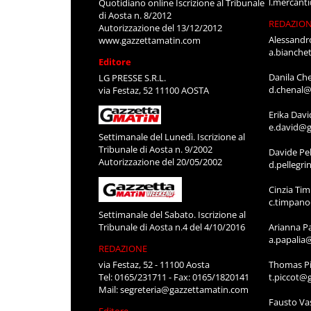
l.mercant
Quotidiano online Iscrizione al Tribunale
di Aosta n. 8/2012
REDAZIO
Autorizzazione del 13/12/2012
Alessandr
www.gazzettamatin.com
a.bianche
Editore
Danila Ch
LG PRESSE S.R.L.
d.chenal@
via Festaz, 52 11100 AOSTA
Erika Davi
e.david@g
Settimanale del Lunedì. Iscrizione al
Tribunale di Aosta n. 9/2002
Davide Pel
Autorizzazione del 20/05/2002
d.pellegr
Cinzia Ti
c.timpan
Settimanale del Sabato. Iscrizione al
Tribunale di Aosta n.4 del 4/10/2016
Arianna P
a.papalia
REDAZIONE
via Festaz, 52 - 11100 Aosta
Thomas Pi
Tel: 0165/231711 - Fax: 0165/1820141
t.piccot@
Mail:
segreteria@gazzettamatin.com
Fausto Va
Editore