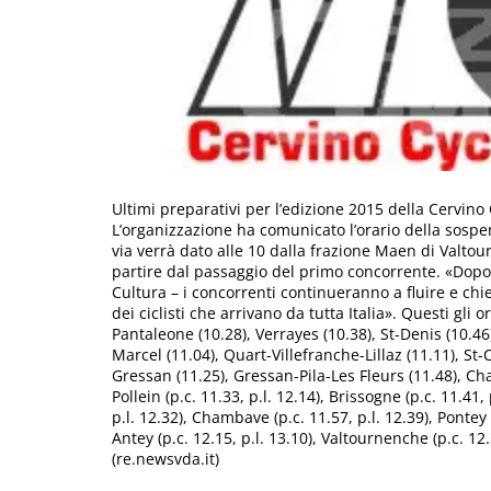
Ultimi preparativi per l’edizione 2015 della Cerv
L’organizzazione ha comunicato l’orario della sospens
via verrà dato alle 10 dalla frazione Maen di Valto
partire dal passaggio del primo concorrente. «Dopo 
Cultura – i concorrenti continueranno a fluire e chi
dei ciclisti che arrivano da tutta Italia». Questi gli 
Pantaleone (10.28), Verrayes (10.38), St-Denis (10.46
Marcel (11.04), Quart-Villefranche-Lillaz (11.11), St
Gressan (11.25), Gressan-Pila-Les Fleurs (11.48), Ch
Pollein (p.c. 11.33, p.l. 12.14), Brissogne (p.c. 11.41, 
p.l. 12.32), Chambave (p.c. 11.57, p.l. 12.39), Pontey (p
Antey (p.c. 12.15, p.l. 13.10), Valtournenche (p.c. 12.3
(re.newsvda.it)