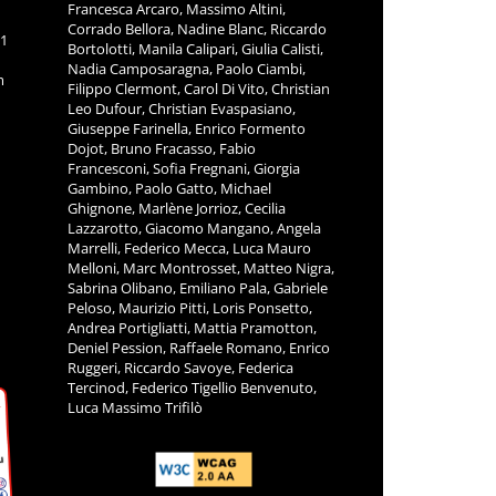
Francesca Arcaro, Massimo Altini,
Corrado Bellora, Nadine Blanc, Riccardo
11
Bortolotti, Manila Calipari, Giulia Calisti,
Nadia Camposaragna, Paolo Ciambi,
m
Filippo Clermont, Carol Di Vito, Christian
Leo Dufour, Christian Evaspasiano,
Giuseppe Farinella, Enrico Formento
Dojot, Bruno Fracasso, Fabio
Francesconi, Sofia Fregnani, Giorgia
Gambino, Paolo Gatto, Michael
Ghignone, Marlène Jorrioz, Cecilia
Lazzarotto, Giacomo Mangano, Angela
Marrelli, Federico Mecca, Luca Mauro
Melloni, Marc Montrosset, Matteo Nigra,
Sabrina Olibano, Emiliano Pala, Gabriele
Peloso, Maurizio Pitti, Loris Ponsetto,
Andrea Portigliatti, Mattia Pramotton,
Deniel Pession, Raffaele Romano, Enrico
Ruggeri, Riccardo Savoye, Federica
Tercinod, Federico Tigellio Benvenuto,
Luca Massimo Trifilò