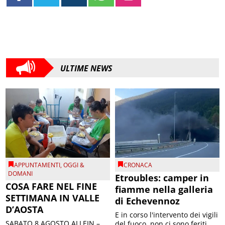
ULTIME NEWS
APPUNTAMENTI
,
OGGI &
CRONACA
DOMANI
Etroubles: camper in
COSA FARE NEL FINE
fiamme nella galleria
SETTIMANA IN VALLE
di Echevennoz
D’AOSTA
E in corso l'intervento dei vigili
SABATO 8 AGOSTO ALLEIN –
del fuoco, non ci sono feriti