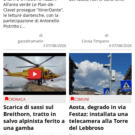
All’area verde Le Plan-de-
Clavel prosegue “ItinerDante”,
le letture dantesche, con la
partecipazione di Antonello
Pistritto (...
di
di
gazzettamatin
Cinzia Timpano
il 07/08/2026
il 07/08/2026
CRONACA
COMUNI
Scarica di sassi sul
Aosta, degrado in via
Breithorn, tratto in
Festaz: installata una
salvo alpinista ferito a
telecamera alla Torre
una gamba
del Lebbroso