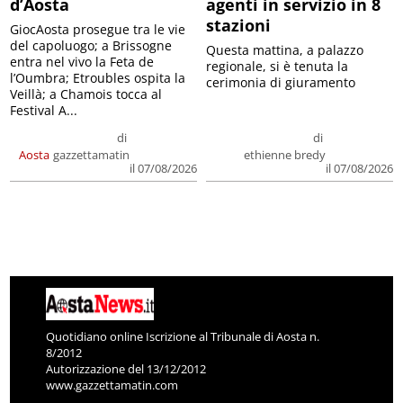
d’Aosta
agenti in servizio in 8
stazioni
GiocAosta prosegue tra le vie
del capoluogo; a Brissogne
Questa mattina, a palazzo
entra nel vivo la Feta de
regionale, si è tenuta la
l’Oumbra; Etroubles ospita la
cerimonia di giuramento
Veillà; a Chamois tocca al
Festival A...
di
di
Aosta
gazzettamatin
ethienne bredy
il 07/08/2026
il 07/08/2026
Quotidiano online Iscrizione al Tribunale di Aosta n.
8/2012
Autorizzazione del 13/12/2012
www.gazzettamatin.com