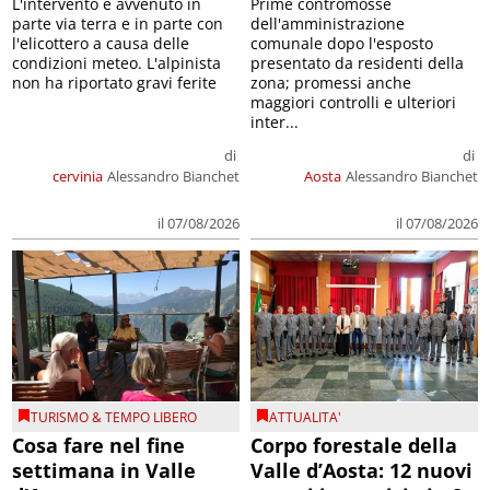
L'intervento è avvenuto in
Prime contromosse
parte via terra e in parte con
dell'amministrazione
l'elicottero a causa delle
comunale dopo l'esposto
condizioni meteo. L'alpinista
presentato da residenti della
non ha riportato gravi ferite
zona; promessi anche
maggiori controlli e ulteriori
inter...
di
di
cervinia
Alessandro Bianchet
Aosta
Alessandro Bianchet
il 07/08/2026
il 07/08/2026
TURISMO & TEMPO LIBERO
ATTUALITA'
Cosa fare nel fine
Corpo forestale della
settimana in Valle
Valle d’Aosta: 12 nuovi