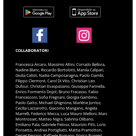
COLLABORATORI
Francesca Arcaro, Massimo Altini, Corrado Bellora,
Nadine Blanc, Riccardo Bortolotti, Manila Calipari,
Giulia Calisti, Nadia Camposaragna, Paolo Ciambi,
Filippo Clermont, Carol Di Vito, Christian Leo
Dufour, Christian Evaspasiano, Giuseppe Farinella,
Enrico Formento Dojot, Bruno Fracasso, Fabio
Francesconi, Sofia Fregnani, Giorgia Gambino,
Paolo Gatto, Michael Ghignone, Marlène Jorrioz,
Cecilia Lazzarotto, Giacomo Mangano, Angela
Marrelli, Federico Mecca, Luca Mauro Melloni, Marc
Montrosset, Matteo Nigra, Sabrina Olibano,
Emiliano Pala, Gabriele Peloso, Maurizio Pitti, Loris
Ponsetto, Andrea Portigliatti, Mattia Pramotton,
Deniel Pession, Raffaele Romano, Enrico Ruggeri,