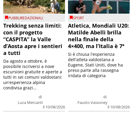
PUBBLIREDAZIONALI
SPORT
Trekking senza limiti:
Atletica, Mondiali U20:
con il progetto
Matilde Abelli brilla
“CASPITA” la Valle
nella finale della
d’Aosta apre i sentieri
4×400, ma l’Italia è 7ª
a tutti
Si è chiusa l'esperienza
dell'atleta valdostana a
Da agosto a ottobre, è
Eugene, Stati Uniti, dove ha
possibile iscriversi a nove
preso parte alla rassegna
escursioni gratuite e aperte a
iridata di categoria
tutti in sei comuni valdostani:
un'esperienza alpina
condivisa grazi...
di
di
Luca Mercanti
Fausto Vassoney
il 10/08/2026
il 10/08/2026