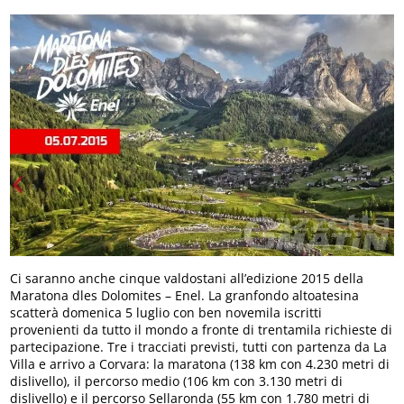
Ci saranno anche cinque valdostani all’edizione 2015 della
Maratona dles Dolomites – Enel. La granfondo altoatesina
scatterà domenica 5 luglio con ben novemila iscritti
provenienti da tutto il mondo a fronte di trentamila richieste di
partecipazione. Tre i tracciati previsti, tutti con partenza da La
Villa e arrivo a Corvara: la maratona (138 km con 4.230 metri di
dislivello), il percorso medio (106 km con 3.130 metri di
dislivello) e il percorso Sellaronda (55 km con 1.780 metri di