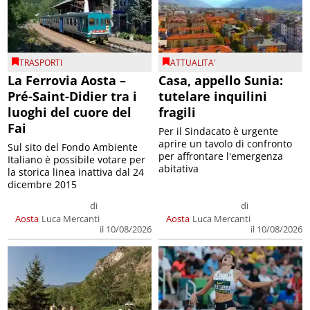
TRASPORTI
ATTUALITA'
La Ferrovia Aosta –
Casa, appello Sunia:
Pré-Saint-Didier tra i
tutelare inquilini
luoghi del cuore del
fragili
Fai
Per il Sindacato è urgente
aprire un tavolo di confronto
Sul sito del Fondo Ambiente
per affrontare l'emergenza
Italiano è possibile votare per
abitativa
la storica linea inattiva dal 24
dicembre 2015
di
di
Aosta
Luca Mercanti
Aosta
Luca Mercanti
il 10/08/2026
il 10/08/2026