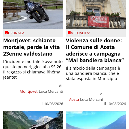
CRONACA
ATTUALITA'
Montjovet: schianto
Violenza sulle donne:
mortale, perde la vita
il Comune di Aosta
23enne valdostano
aderisce a campagna
“Mai bandiera bianca”
L'incidente mortale è avvenuto
questo pomeriggio sulla SS 26.
Il simbolo della campagna è
Il ragazzo si chiamava Rhémy
una bandiera bianca, che è
Jeantet
stata esposta in Municipio
di
Montjovet
Luca Mercanti
di
Aosta
Luca Mercanti
il 10/08/2026
il 10/08/2026