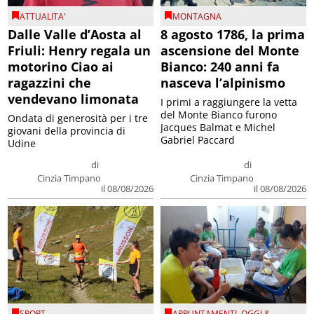
ATTUALITA'
MONTAGNA
Dalle Valle d’Aosta al
8 agosto 1786, la prima
Friuli: Henry regala un
ascensione del Monte
motorino Ciao ai
Bianco: 240 anni fa
ragazzini che
nasceva l’alpinismo
vendevano limonata
I primi a raggiungere la vetta
del Monte Bianco furono
Ondata di generosità per i tre
Jacques Balmat e Michel
giovani della provincia di
Gabriel Paccard
Udine
di
di
Cinzia Timpano
Cinzia Timpano
il 08/08/2026
il 08/08/2026
SPORT
APPUNTAMENTI
,
OGGI &