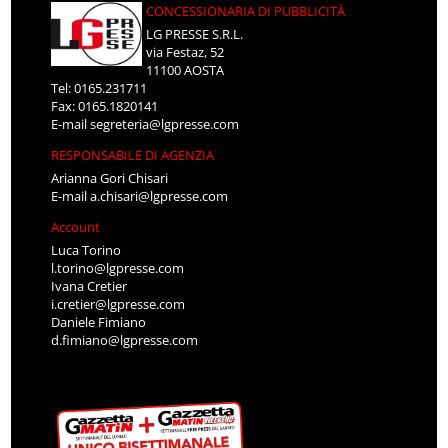
CONCESSIONARIA DI PUBBLICITÀ
LG PRESSE S.R.L.
via Festaz, 52
11100 AOSTA
Tel: 0165.231711
Fax: 0165.1820141
E-mail
segreteria@lgpresse.com
RESPONSABILE DI AGENZIA
Arianna Gori Chisari
E-mail
a.chisari@lgpresse.com
Account
Luca Torino
l.torino@lgpresse.com
Ivana Cretier
i.cretier@lgpresse.com
Daniele Fimiano
d.fimiano@lgpresse.com