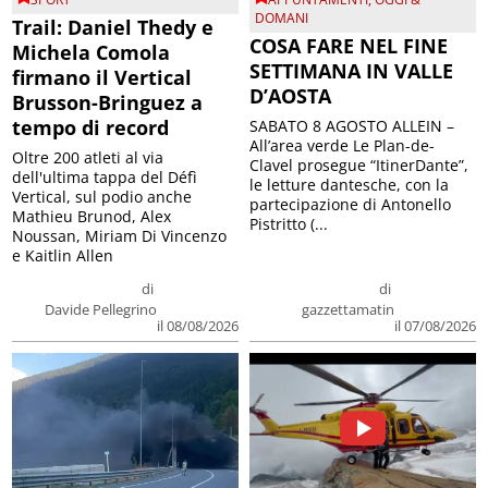
DOMANI
Trail: Daniel Thedy e
COSA FARE NEL FINE
Michela Comola
SETTIMANA IN VALLE
firmano il Vertical
D’AOSTA
Brusson-Bringuez a
tempo di record
SABATO 8 AGOSTO ALLEIN –
All’area verde Le Plan-de-
Oltre 200 atleti al via
Clavel prosegue “ItinerDante”,
dell'ultima tappa del Défì
le letture dantesche, con la
Vertical, sul podio anche
partecipazione di Antonello
Mathieu Brunod, Alex
Pistritto (...
Noussan, Miriam Di Vincenzo
e Kaitlin Allen
di
di
Davide Pellegrino
gazzettamatin
il 08/08/2026
il 07/08/2026