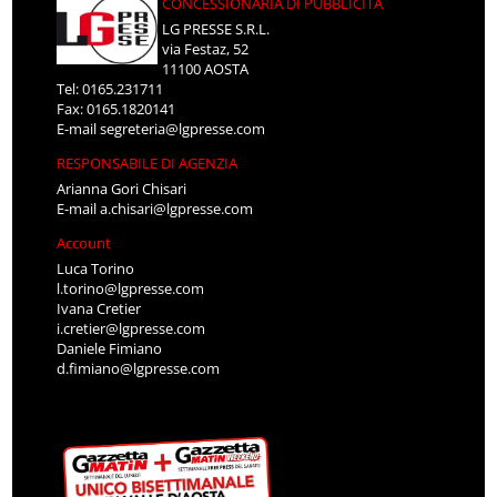
CONCESSIONARIA DI PUBBLICITÀ
LG PRESSE S.R.L.
via Festaz, 52
11100 AOSTA
Tel: 0165.231711
Fax: 0165.1820141
E-mail
segreteria@lgpresse.com
RESPONSABILE DI AGENZIA
Arianna Gori Chisari
E-mail
a.chisari@lgpresse.com
Account
Luca Torino
l.torino@lgpresse.com
Ivana Cretier
i.cretier@lgpresse.com
Daniele Fimiano
d.fimiano@lgpresse.com