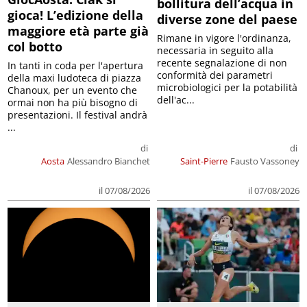
bollitura dell’acqua in
gioca! L’edizione della
diverse zone del paese
maggiore età parte già
Rimane in vigore l'ordinanza,
col botto
necessaria in seguito alla
recente segnalazione di non
In tanti in coda per l'apertura
conformità dei parametri
della maxi ludoteca di piazza
microbiologici per la potabilità
Chanoux, per un evento che
dell'ac...
ormai non ha più bisogno di
presentazioni. Il festival andrà
...
di
di
Aosta
Alessandro Bianchet
Saint-Pierre
Fausto Vassoney
il 07/08/2026
il 07/08/2026