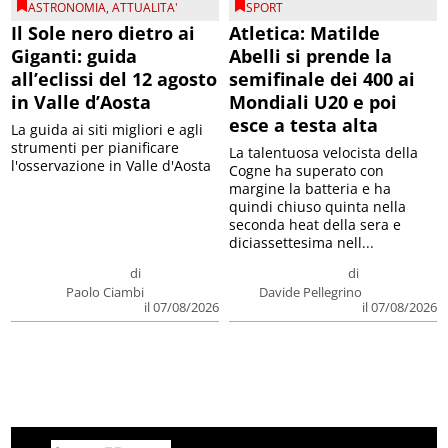
ASTRONOMIA
,
ATTUALITA'
SPORT
Il Sole nero dietro ai
Atletica: Matilde
Giganti: guida
Abelli si prende la
all’eclissi del 12 agosto
semifinale dei 400 ai
in Valle d’Aosta
Mondiali U20 e poi
esce a testa alta
La guida ai siti migliori e agli
strumenti per pianificare
La talentuosa velocista della
l'osservazione in Valle d'Aosta
Cogne ha superato con
margine la batteria e ha
quindi chiuso quinta nella
seconda heat della sera e
diciassettesima nell...
di
di
Paolo Ciambi
Davide Pellegrino
il 07/08/2026
il 07/08/2026