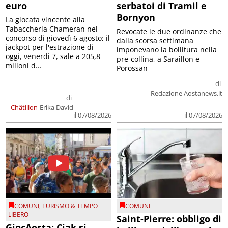
euro
serbatoi di Tramil e
Bornyon
La giocata vincente alla
Tabaccheria Chameran nel
Revocate le due ordinanze che
concorso di giovedì 6 agosto; il
dalla scorsa settimana
jackpot per l'estrazione di
imponevano la bollitura nella
oggi, venerdì 7, sale a 205,8
pre-collina, a Saraillon e
milioni d...
Porossan
di
Redazione Aostanews.it
di
Châtillon
Erika David
il 07/08/2026
il 07/08/2026
COMUNI
,
TURISMO & TEMPO
COMUNI
LIBERO
Saint-Pierre: obbligo di
GiocAosta: Ciak si