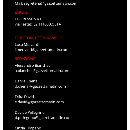
Mail:
segreteria@gazzettamatin.com
Editore
LG PRESSE S.R.L.
via Festaz, 52 11100 AOSTA
DIRETTORE RESPONSABILE
Luca Mercanti
l.mercanti@gazzettamatin.com
REDAZIONE
Alessandro Bianchet
a.bianchet@gazzettamatin.com
Danila Chenal
d.chenal@gazzettamatin.com
Erika David
e.david@gazzettamatin.com
Davide Pellegrino
d.pellegrino@gazzettamatin.com
Cinzia Timpano