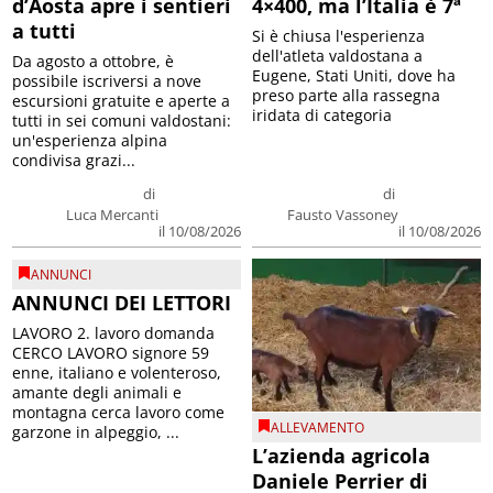
d’Aosta apre i sentieri
4×400, ma l’Italia è 7ª
a tutti
Si è chiusa l'esperienza
dell'atleta valdostana a
Da agosto a ottobre, è
Eugene, Stati Uniti, dove ha
possibile iscriversi a nove
preso parte alla rassegna
escursioni gratuite e aperte a
iridata di categoria
tutti in sei comuni valdostani:
un'esperienza alpina
condivisa grazi...
di
di
Luca Mercanti
Fausto Vassoney
il 10/08/2026
il 10/08/2026
ANNUNCI
ANNUNCI DEI LETTORI
LAVORO 2. lavoro domanda
CERCO LAVORO signore 59
enne, italiano e volenteroso,
amante degli animali e
montagna cerca lavoro come
ALLEVAMENTO
garzone in alpeggio, ...
L’azienda agricola
Daniele Perrier di