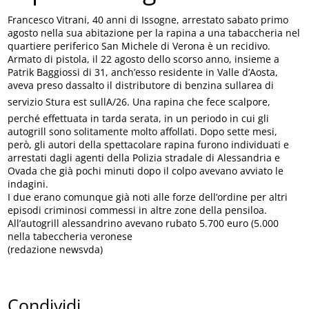
Francesco Vitrani, 40 anni di Issogne, arrestato sabato primo
agosto nella sua abitazione per la rapina a una tabaccheria nel
quartiere periferico San Michele di Verona è un recidivo.
Armato di pistola, il 22 agosto dello scorso anno, insieme a
Patrik Baggiossi di 31, anch’esso residente in Valle d’Aosta,
aveva preso dassalto il distributore di benzina sullarea di
servizio Stura est sullA/26. Una rapina che fece scalpore,
perché effettuata in tarda serata, in un periodo in cui gli
autogrill sono solitamente molto affollati. Dopo sette mesi,
però, gli autori della spettacolare rapina furono individuati e
arrestati dagli agenti della Polizia stradale di Alessandria e
Ovada che già pochi minuti dopo il colpo avevano avviato le
indagini.
I due erano comunque già noti alle forze dell’ordine per altri
episodi criminosi commessi in altre zone della pensiloa.
All’autogrill alessandrino avevano rubato 5.700 euro (5.000
nella tabeccheria veronese
(redazione newsvda)
Condividi