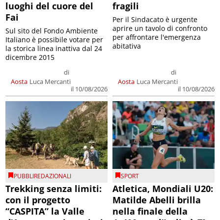
luoghi del cuore del
fragili
Fai
Per il Sindacato è urgente
aprire un tavolo di confronto
Sul sito del Fondo Ambiente
per affrontare l'emergenza
Italiano è possibile votare per
abitativa
la storica linea inattiva dal 24
dicembre 2015
di
di
Aosta
Luca Mercanti
Aosta
Luca Mercanti
il 10/08/2026
il 10/08/2026
PUBBLIREDAZIONALI
SPORT
Trekking senza limiti:
Atletica, Mondiali U20:
con il progetto
Matilde Abelli brilla
“CASPITA” la Valle
nella finale della