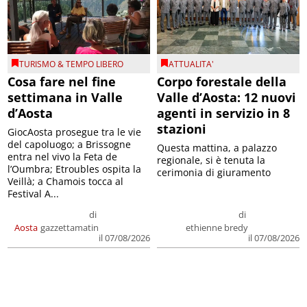
TURISMO & TEMPO LIBERO
ATTUALITA'
Cosa fare nel fine
Corpo forestale della
settimana in Valle
Valle d’Aosta: 12 nuovi
d’Aosta
agenti in servizio in 8
stazioni
GiocAosta prosegue tra le vie
del capoluogo; a Brissogne
Questa mattina, a palazzo
entra nel vivo la Feta de
regionale, si è tenuta la
l’Oumbra; Etroubles ospita la
cerimonia di giuramento
Veillà; a Chamois tocca al
Festival A...
di
di
Aosta
gazzettamatin
ethienne bredy
il 07/08/2026
il 07/08/2026