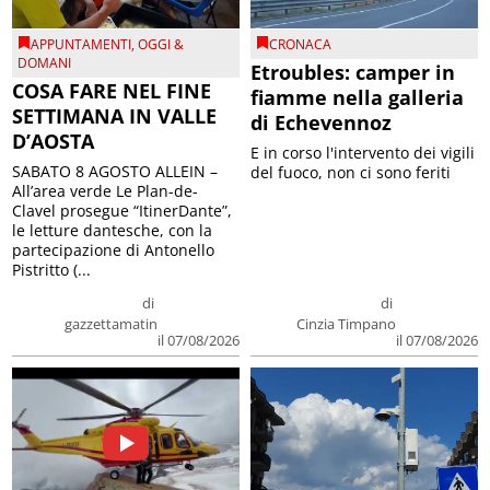
APPUNTAMENTI
,
OGGI &
CRONACA
DOMANI
Etroubles: camper in
COSA FARE NEL FINE
fiamme nella galleria
SETTIMANA IN VALLE
di Echevennoz
D’AOSTA
E in corso l'intervento dei vigili
SABATO 8 AGOSTO ALLEIN –
del fuoco, non ci sono feriti
All’area verde Le Plan-de-
Clavel prosegue “ItinerDante”,
le letture dantesche, con la
partecipazione di Antonello
Pistritto (...
di
di
gazzettamatin
Cinzia Timpano
il 07/08/2026
il 07/08/2026