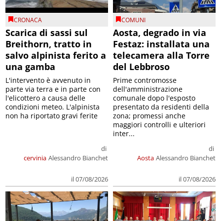
CRONACA
COMUNI
Scarica di sassi sul
Aosta, degrado in via
Breithorn, tratto in
Festaz: installata una
salvo alpinista ferito a
telecamera alla Torre
una gamba
del Lebbroso
L'intervento è avvenuto in
Prime contromosse
parte via terra e in parte con
dell'amministrazione
l'elicottero a causa delle
comunale dopo l'esposto
condizioni meteo. L'alpinista
presentato da residenti della
non ha riportato gravi ferite
zona; promessi anche
maggiori controlli e ulteriori
inter...
di
di
cervinia
Alessandro Bianchet
Aosta
Alessandro Bianchet
il 07/08/2026
il 07/08/2026