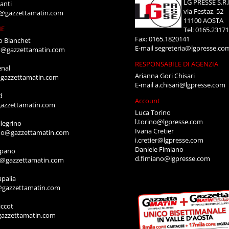
LG PRESSE S.R.
anti
via Festaz, 52
i@gazzettamatin.com
11100 AOSTA
NE
Tel: 0165.2317
Fax: 0165.1820141
o Bianchet
E-mail
segreteria@lgpresse.co
t@gazzettamatin.com
RESPONSABILE DI AGENZIA
enal
Arianna Gori Chisari
gazzettamatin.com
E-mail
a.chisari@lgpresse.com
d
Account
azzettamatin.com
Luca Torino
l.torino@lgpresse.com
legrino
Ivana Cretier
ino@gazzettamatin.com
i.cretier@lgpresse.com
Daniele Fimiano
mpano
d.fimiano@lgpresse.com
o@gazzettamatin.com
apalia
@gazzettamatin.com
ccot
gazzettamatin.com