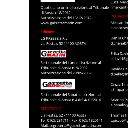
Luca Merc
l.mercant
Quotidiano online Iscrizione al Tribunale
di Aosta n. 8/2012
REDAZIO
Autorizzazione del 13/12/2012
Alessandr
www.gazzettamatin.com
a.bianche
Editore
Danila Ch
LG PRESSE S.R.L.
d.chenal@
via Festaz, 52 11100 AOSTA
Erika Davi
e.david@g
Settimanale del Lunedì. Iscrizione al
Tribunale di Aosta n. 9/2002
Davide Pel
Autorizzazione del 20/05/2002
d.pellegr
Cinzia Ti
c.timpan
Settimanale del Sabato. Iscrizione al
Tribunale di Aosta n.4 del 4/10/2016
Arianna P
a.papalia
REDAZIONE
via Festaz, 52 - 11100 Aosta
Thomas Pi
Tel: 0165/231711 - Fax: 0165/1820141
t.piccot@
Mail:
segreteria@gazzettamatin.com