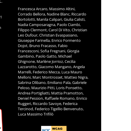
L.
Francesca Arcaro, Massimo Altini,
Corrado Bellora, Nadine Blanc, Riccardo
11
Bortolotti, Manila Calipari, Giulia Calisti,
Nadia Camposaragna, Paolo Ciambi,
m
Filippo Clermont, Carol Di Vito, Christian
Leo Dufour, Christian Evaspasiano,
Giuseppe Farinella, Enrico Formento
Dojot, Bruno Fracasso, Fabio
Francesconi, Sofia Fregnani, Giorgia
Gambino, Paolo Gatto, Michael
Ghignone, Marlène Jorrioz, Cecilia
Lazzarotto, Giacomo Mangano, Angela
Marrelli, Federico Mecca, Luca Mauro
Melloni, Marc Montrosset, Matteo Nigra,
Sabrina Olibano, Emiliano Pala, Gabriele
Peloso, Maurizio Pitti, Loris Ponsetto,
Andrea Portigliatti, Mattia Pramotton,
Deniel Pession, Raffaele Romano, Enrico
Ruggeri, Riccardo Savoye, Federica
Tercinod, Federico Tigellio Benvenuto,
Luca Massimo Trifilò