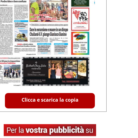
Clicca e scarica la copia