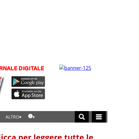
ALTRO
licca per leggere tutte le