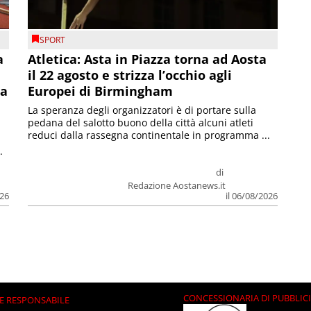
SPORT
a
Atletica: Asta in Piazza torna ad Aosta
il 22 agosto e strizza l’occhio agli
la
Europei di Birmingham
La speranza degli organizzatori è di portare sulla
pedana del salotto buono della città alcuni atleti
reduci dalla rassegna continentale in programma ...
.
di
Redazione Aostanews.it
026
il 06/08/2026
CONCESSIONARIA DI PUBBLIC
E RESPONSABILE