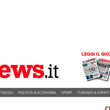
TTACOLI
POLITICA & ECONOMIA
SPORT
TURISMO & EVENTI
C