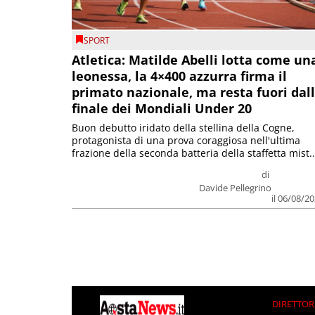
SPORT
Atletica: Matilde Abelli lotta come un
leonessa, la 4×400 azzurra firma il
primato nazionale, ma resta fuori dal
finale dei Mondiali Under 20
Buon debutto iridato della stellina della Cogne,
protagonista di una prova coraggiosa nell'ultima
frazione della seconda batteria della staffetta mist..
di
Davide Pellegrino
il 06/08/2
DIRETTOR