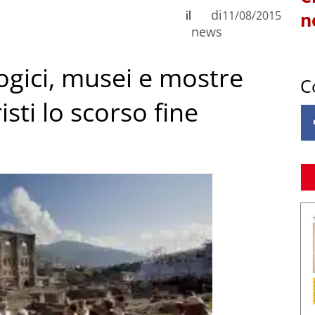
di
il
11/08/2015
n
news
ogici, musei e mostre
C
isti lo scorso fine