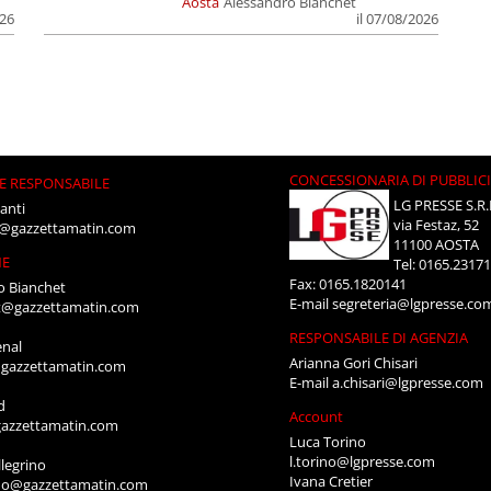
Aosta
Alessandro Bianchet
026
il 07/08/2026
CONCESSIONARIA DI PUBBLIC
E RESPONSABILE
LG PRESSE S.R.
anti
via Festaz, 52
i@gazzettamatin.com
11100 AOSTA
NE
Tel: 0165.2317
Fax: 0165.1820141
o Bianchet
E-mail
segreteria@lgpresse.co
t@gazzettamatin.com
RESPONSABILE DI AGENZIA
enal
Arianna Gori Chisari
gazzettamatin.com
E-mail
a.chisari@lgpresse.com
d
Account
azzettamatin.com
Luca Torino
l.torino@lgpresse.com
legrino
Ivana Cretier
ino@gazzettamatin.com