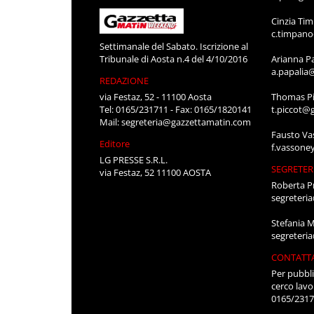
Cinzia Ti
c.timpan
Settimanale del Sabato. Iscrizione al
Tribunale di Aosta n.4 del 4/10/2016
Arianna P
a.papalia
REDAZIONE
via Festaz, 52 - 11100 Aosta
Thomas Pi
Tel: 0165/231711 - Fax: 0165/1820141
t.piccot@
Mail:
segreteria@gazzettamatin.com
Fausto Va
Editore
f.vassone
LG PRESSE S.R.L.
SEGRETER
via Festaz, 52 11100 AOSTA
Roberta P
segreteri
Stefania 
segreteri
CONTATT
Per pubbli
cerco lavo
0165/231