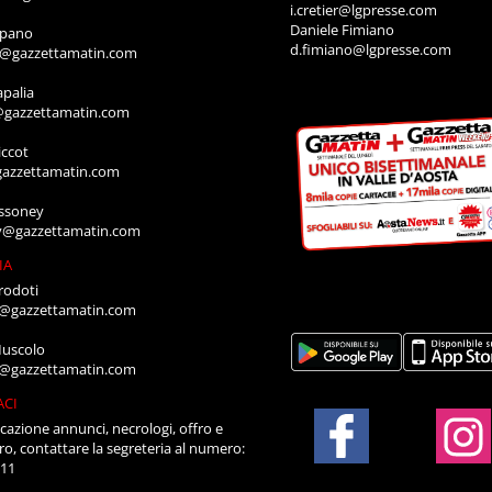
i.cretier@lgpresse.com
Daniele Fimiano
mpano
d.fimiano@lgpresse.com
o@gazzettamatin.com
apalia
@gazzettamatin.com
ccot
gazzettamatin.com
ssoney
y@gazzettamatin.com
IA
rodoti
a@gazzettamatin.com
Muscolo
a@gazzettamatin.com
ACI
cazione annunci, necrologi, offro e
ro, contattare la segreteria al numero:
711