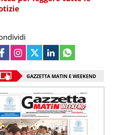
otizie
ondividi
GAZZETTA MATIN E WEEKEND