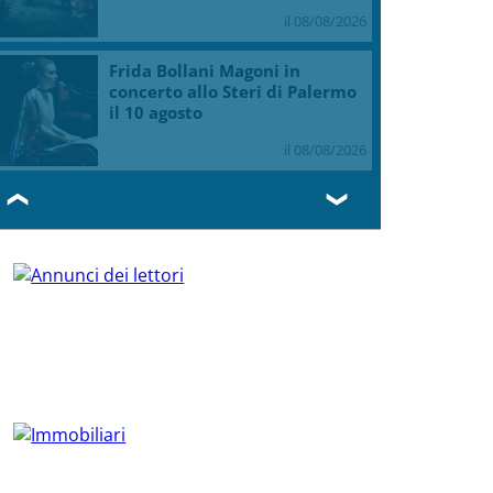
il 08/08/2026
Frida Bollani Magoni in
concerto allo Steri di Palermo
il 10 agosto
il 08/08/2026
❮
❯