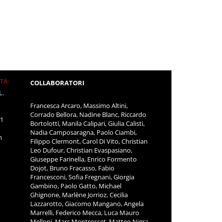
ITÀ
COLLABORATORI
L.
Francesca Arcaro, Massimo Altini,
Corrado Bellora, Nadine Blanc, Riccardo
11
Bortolotti, Manila Calipari, Giulia Calisti,
Nadia Camposaragna, Paolo Ciambi,
m
Filippo Clermont, Carol Di Vito, Christian
Leo Dufour, Christian Evaspasiano,
Giuseppe Farinella, Enrico Formento
Dojot, Bruno Fracasso, Fabio
Francesconi, Sofia Fregnani, Giorgia
Gambino, Paolo Gatto, Michael
Ghignone, Marlène Jorrioz, Cecilia
Lazzarotto, Giacomo Mangano, Angela
Marrelli, Federico Mecca, Luca Mauro
Melloni, Marc Montrosset, Matteo Nigra,