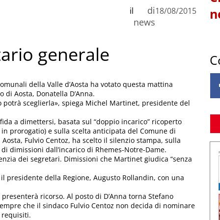
di
il
18/08/2015
n
news
ario generale
C
comunali della Valle d’Aosta ha votato questa mattina
io di Aosta, Donatella D’Anna.
 potrà sceglierla», spiega Michel Martinet, presidente del
fida a dimettersi, basata sul “doppio incarico” ricoperto
n prorogatio) e sulla scelta anticipata del Comune di
Aosta, Fulvio Centoz, ha scelto il silenzio stampa, sulla
ra di dimissioni dall’incarico di Rhemes-Notre-Dame.
enzia dei segretari. Dimissioni che Martinet giudica “senza
e il presidente della Regione, Augusto Rollandin, con una
presenterà ricorso. Al posto di D’Anna torna Stefano
 Sempre che il sindaco Fulvio Centoz non decida di nominare
requisiti.