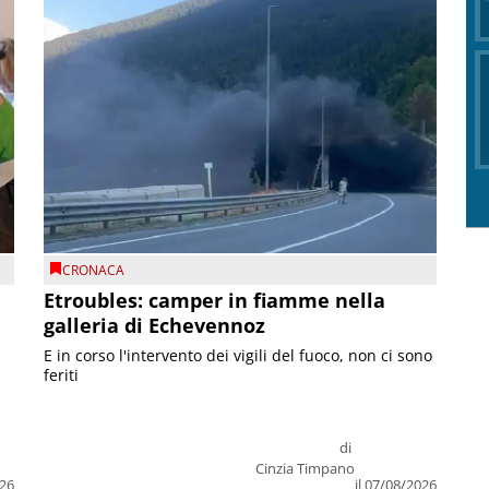
CRONACA
Etroubles: camper in fiamme nella
galleria di Echevennoz
E in corso l'intervento dei vigili del fuoco, non ci sono
feriti
di
Cinzia Timpano
026
il 07/08/2026