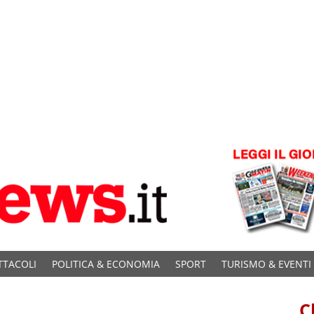
TTACOLI
POLITICA & ECONOMIA
SPORT
TURISMO & EVENTI
C