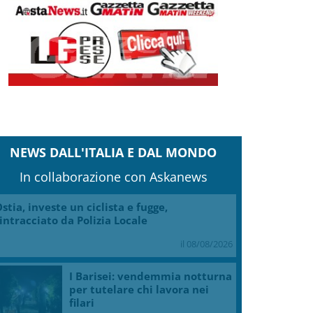
NEWS DALL'ITALIA E DAL MONDO
In collaborazione con Askanews
stia, investe un ciclista e fugge,
intracciato da Polizia Locale
il 08/08/2026
I Barisei: vendemmia notturna
per tutelare chi lavora nei
filari