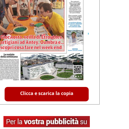
Clicca e scarica la copia