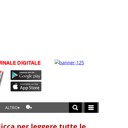
ALTRO
licca per leggere tutte le