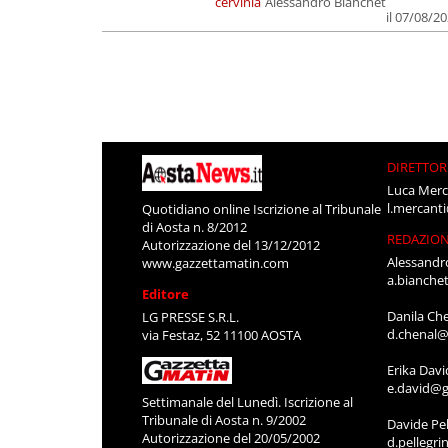
cervinia
Alessandro Bianchet
il 07/08/2
DIRETTOR
Luca Merc
l.mercant
Quotidiano online Iscrizione al Tribunale
di Aosta n. 8/2012
REDAZIO
Autorizzazione del 13/12/2012
Alessandr
www.gazzettamatin.com
a.bianche
Editore
Danila Ch
LG PRESSE S.R.L.
d.chenal@
via Festaz, 52 11100 AOSTA
Erika Davi
e.david@g
Settimanale del Lunedì. Iscrizione al
Tribunale di Aosta n. 9/2002
Davide Pel
Autorizzazione del 20/05/2002
d.pellegr