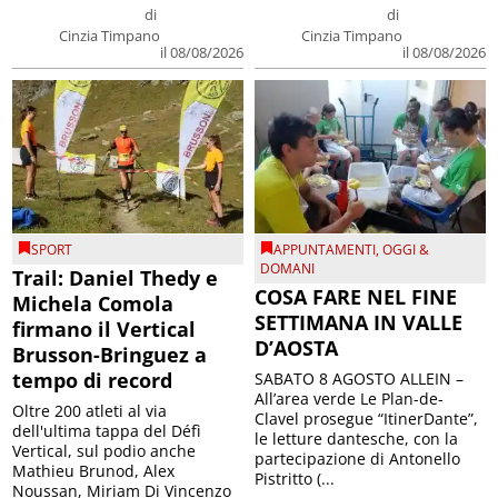
di
di
Cinzia Timpano
Cinzia Timpano
il 08/08/2026
il 08/08/2026
SPORT
APPUNTAMENTI
,
OGGI &
DOMANI
Trail: Daniel Thedy e
COSA FARE NEL FINE
Michela Comola
SETTIMANA IN VALLE
firmano il Vertical
D’AOSTA
Brusson-Bringuez a
tempo di record
SABATO 8 AGOSTO ALLEIN –
All’area verde Le Plan-de-
Oltre 200 atleti al via
Clavel prosegue “ItinerDante”,
dell'ultima tappa del Défì
le letture dantesche, con la
Vertical, sul podio anche
partecipazione di Antonello
Mathieu Brunod, Alex
Pistritto (...
Noussan, Miriam Di Vincenzo