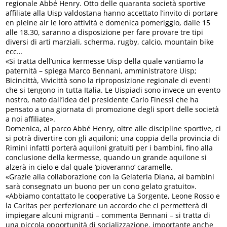
regionale Abbé Henry. Otto delle quaranta società sportive
affiliate alla Uisp valdostana hanno accettato l’invito di portare
en pleine air le loro attività e domenica pomeriggio, dalle 15
alle 18.30, saranno a disposizione per fare provare tre tipi
diversi di arti marziali, scherma, rugby, calcio, mountain bike
ecc…
«Si tratta dell’unica kermesse Uisp della quale vantiamo la
paternità – spiega Marco Bennani, amministratore Uisp;
Bicincittà, Vivicittà sono la riproposizione regionale di eventi
che si tengono in tutta Italia. Le Uispiadi sono invece un evento
nostro, nato dall’idea del presidente Carlo Finessi che ha
pensato a una giornata di promozione degli sport delle società
a noi affiliate».
Domenica, al parco Abbé Henry, oltre alle discipline sportive, ci
si potrà divertire con gli aquiloni; una coppia della provincia di
Rimini infatti porterà aquiloni gratuiti per i bambini, fino alla
conclusione della kermesse, quando un grande aquilone si
alzerà in cielo e dal quale ‘pioveranno’ caramelle.
«Grazie alla collaborazione con la Gelateria Diana, ai bambini
sarà consegnato un buono per un cono gelato gratuito».
«Abbiamo contattato le cooperative La Sorgente, Leone Rosso e
la Caritas per perfezionare un accordo che ci permetterà di
impiegare alcuni migranti – commenta Bennani – si tratta di
una piccola opportunità di socializzazione, importante anche