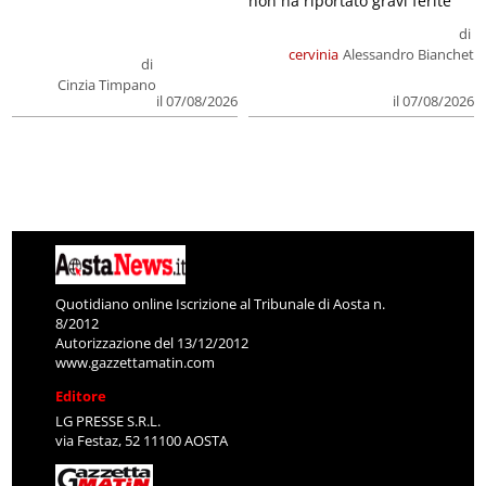
non ha riportato gravi ferite
di
cervinia
Alessandro Bianchet
di
Cinzia Timpano
il 07/08/2026
il 07/08/2026
Quotidiano online Iscrizione al Tribunale di Aosta n.
8/2012
Autorizzazione del 13/12/2012
www.gazzettamatin.com
Editore
LG PRESSE S.R.L.
via Festaz, 52 11100 AOSTA