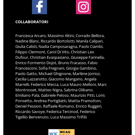
COLLABORATORI
Francesca Arcaro, Massimo Altini, Corrado Bellora,
Nadine Blanc, Riccardo Bortolotti, Manila Calipari,
Giulia Calisti, Nadia Camposaragna, Paolo Ciambi,
Filippo Clermont, Carol Di Vito, Christian Leo
Dufour, Christian Evaspasiano, Giuseppe Farinella,
Enrico Formento Dojot, Bruno Fracasso, Fabio
Francesconi, Sofia Fregnani, Giorgia Gambino,
Paolo Gatto, Michael Ghignone, Marlène Jorrioz,
Cecilia Lazzarotto, Giacomo Mangano, Angela
Marrelli, Federico Mecca, Luca Mauro Melloni, Marc
Montrosset, Matteo Nigra, Sabrina Olibano,
Emiliano Pala, Gabriele Peloso, Maurizio Pitti, Loris
Ponsetto, Andrea Portigliatti, Mattia Pramotton,
Deniel Pession, Raffaele Romano, Enrico Ruggeri,
Riccardo Savoye, Federica Tercinod, Federico
Tigellio Benvenuto, Luca Massimo Trifilò