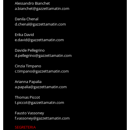
Alessandro Bianchet
a.bianchet@gazzettamatin.com
Danila Chenal
d.chenal@gazzettamatin.com
Erika David
e.david@gazzettamatin.com
Davide Pellegrino
d.pellegrino@gazzettamatin.com
Cinzia Timpano
c.timpano@gazzettamatin.com
Arianna Papalia
a.papalia@gazzettamatin.com
Thomas Piccot
t.piccot@gazzettamatin.com
Fausto Vassoney
f.vassoney@gazzettamatin.com
SEGRETERIA