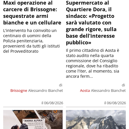
Maxi operazione al
Supermercato al
carcere di Brissogne:
Quartiere Dora, il
sequestrate armi
sindaco: «Progetto
bianche e un cellulare
sarà valutato con
grande rigore, sulla
L'intervento ha coinvolto un
base dell’interesse
centinaio di uomini della
Polizia penitenziaria,
pubblico»
provenienti da tutti gli istituti
Il primo cittadino di Aosta è
del Provveditorato
stato audito nella quarta
commissione del Consiglio
regionale, dove ha ribadito
come l'iter, al momento, sia
ancora ferm...
di
di
Brissogne
Alessandro Bianchet
Aosta
Alessandro Bianchet
il 06/08/2026
il 06/08/2026