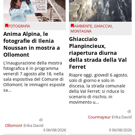
FOTOGRAFIA
AMBIENTE
,
GHIACCIAI
,
MONTAGNA
Anima Alpina, le
Ghiacciaio
fotografie di Ilenia
Planpincieux,
Noussan in mostra a
riapertura diurna
Ollomont
della strada della Val
L'inaugurazione della mostra
Ferret
fotografica è in programma
venerdì 7 agosto alle 18, nella
Riapre oggi, giovedì 6 agosto,
sala espositiva del Comune di
solo di giorno e solo in
Ollomont; le immagini esposte
discesa, la strada comunale
sa...
della Val Ferret; si riduce lo
scenario di rischio, in
movimento u...
di
Courmayeur
Erika David
di
Ollomont
Erika David
il 06/08/2026
il 06/08/2026