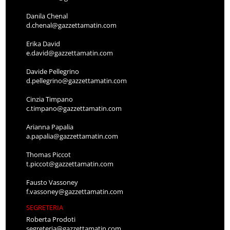
Danila Chenal
d.chenal@gazzettamatin.com
Erika David
e.david@gazzettamatin.com
Davide Pellegrino
d.pellegrino@gazzettamatin.com
Cinzia Timpano
c.timpano@gazzettamatin.com
Arianna Papalia
a.papalia@gazzettamatin.com
Thomas Piccot
t.piccot@gazzettamatin.com
Fausto Vassoney
f.vassoney@gazzettamatin.com
SEGRETERIA
Roberta Prodoti
segreteria@gazzettamatin.com