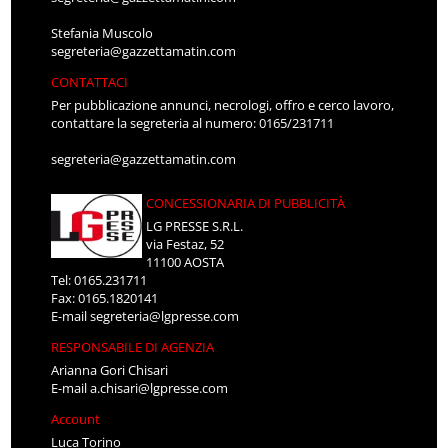
Stefania Muscolo
segreteria@gazzettamatin.com
CONTATTACI
Per pubblicazione annunci, necrologi, offro e cerco lavoro,
contattare la segreteria al numero: 0165/231711
segreteria@gazzettamatin.com
CONCESSIONARIA DI PUBBLICITÀ
LG PRESSE S.R.L.
via Festaz, 52
11100 AOSTA
Tel: 0165.231711
Fax: 0165.1820141
E-mail
segreteria@lgpresse.com
RESPONSABILE DI AGENZIA
Arianna Gori Chisari
E-mail
a.chisari@lgpresse.com
Account
Luca Torino