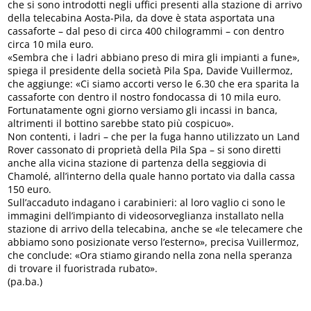
che si sono introdotti negli uffici presenti alla stazione di arrivo
della telecabina Aosta-Pila, da dove è stata asportata una
cassaforte – dal peso di circa 400 chilogrammi – con dentro
circa 10 mila euro.
«Sembra che i ladri abbiano preso di mira gli impianti a fune»,
spiega il presidente della società Pila Spa, Davide Vuillermoz,
che aggiunge: «Ci siamo accorti verso le 6.30 che era sparita la
cassaforte con dentro il nostro fondocassa di 10 mila euro.
Fortunatamente ogni giorno versiamo gli incassi in banca,
altrimenti il bottino sarebbe stato più cospicuo».
Non contenti, i ladri – che per la fuga hanno utilizzato un Land
Rover cassonato di proprietà della Pila Spa – si sono diretti
anche alla vicina stazione di partenza della seggiovia di
Chamolé, all’interno della quale hanno portato via dalla cassa
150 euro.
Sull’accaduto indagano i carabinieri: al loro vaglio ci sono le
immagini dell’impianto di videosorveglianza installato nella
stazione di arrivo della telecabina, anche se «le telecamere che
abbiamo sono posizionate verso l’esterno», precisa Vuillermoz,
che conclude: «Ora stiamo girando nella zona nella speranza
di trovare il fuoristrada rubato».
(pa.ba.)