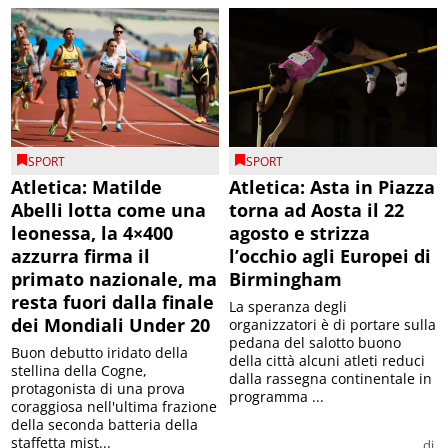
SPORT
SPORT
Atletica: Matilde
Atletica: Asta in Piazza
Abelli lotta come una
torna ad Aosta il 22
leonessa, la 4×400
agosto e strizza
azzurra firma il
l’occhio agli Europei di
primato nazionale, ma
Birmingham
resta fuori dalla finale
La speranza degli
dei Mondiali Under 20
organizzatori è di portare sulla
pedana del salotto buono
Buon debutto iridato della
della città alcuni atleti reduci
stellina della Cogne,
dalla rassegna continentale in
protagonista di una prova
programma ...
coraggiosa nell'ultima frazione
della seconda batteria della
staffetta mist...
di