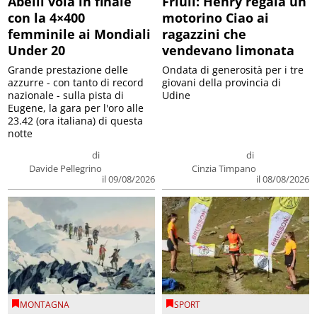
Abelli vola in finale
Friuli: Henry regala un
con la 4×400
motorino Ciao ai
femminile ai Mondiali
ragazzini che
Under 20
vendevano limonata
Grande prestazione delle
Ondata di generosità per i tre
azzurre - con tanto di record
giovani della provincia di
nazionale - sulla pista di
Udine
Eugene, la gara per l'oro alle
23.42 (ora italiana) di questa
notte
di
di
Davide Pellegrino
Cinzia Timpano
il 09/08/2026
il 08/08/2026
MONTAGNA
SPORT