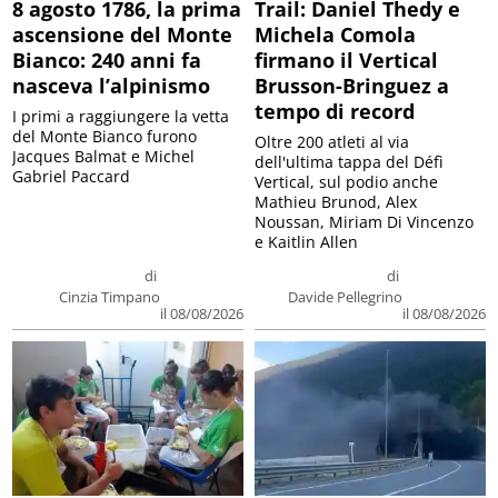
8 agosto 1786, la prima
Trail: Daniel Thedy e
ascensione del Monte
Michela Comola
Bianco: 240 anni fa
firmano il Vertical
nasceva l’alpinismo
Brusson-Bringuez a
tempo di record
I primi a raggiungere la vetta
del Monte Bianco furono
Oltre 200 atleti al via
Jacques Balmat e Michel
dell'ultima tappa del Défì
Gabriel Paccard
Vertical, sul podio anche
Mathieu Brunod, Alex
Noussan, Miriam Di Vincenzo
e Kaitlin Allen
di
di
Cinzia Timpano
Davide Pellegrino
il 08/08/2026
il 08/08/2026