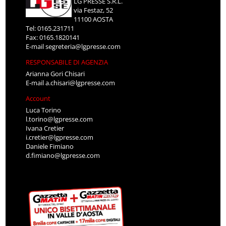
LG PRESSE S.R.L.
via Festaz, 52
11100 AOSTA
Tel: 0165.231711
Fax: 0165.1820141
E-mail
segreteria@lgpresse.com
RESPONSABILE DI AGENZIA
Arianna Gori Chisari
E-mail
a.chisari@lgpresse.com
Account
Luca Torino
l.torino@lgpresse.com
Ivana Cretier
i.cretier@lgpresse.com
Daniele Fimiano
d.fimiano@lgpresse.com