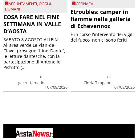
APPUNTAMENTI
,
OGGI &
CRONACA
DOMANI
Etroubles: camper in
COSA FARE NEL FINE
fiamme nella galleria
SETTIMANA IN VALLE
di Echevennoz
D’AOSTA
E in corso l'intervento dei vigili
SABATO 8 AGOSTO ALLEIN –
del fuoco, non ci sono feriti
All’area verde Le Plan-de-
Clavel prosegue “ItinerDante”,
le letture dantesche, con la
partecipazione di Antonello
Pistritto (...
di
di
gazzettamatin
Cinzia Timpano
il 07/08/2026
il 07/08/2026