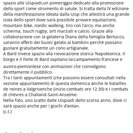
spazio alle Uispiadi,un pomeriggio dedicato alla promozione
dello sport come strumento di salute. Si tratta della IV edizione
della manifestazione ideata dalla Uisp che allestirà una grande
isola dello sport dove sarà possibile provare equitazione,
mountain bike, nordic walking, tiro con l’arco, ma anche
scherma, touch rugby, arti marziali e calcio. Grazie alla
collaborazione con la gelateria Diana della famiglia Bertucco,
saranno offerti dei buoni gelato ai bambini perchè possano
gustare gratuitamente un cono artigianale.
A Bard invece spazio alla rievocazione storica ‘Napoleonica. Il
borgo e il Forte di Bard ospitano laccampamento francese e
austro-piemontese con animazioni che coinvolgono
direttamente il pubblico.
Tra i tanti appuntamenti (che possono essere consultati nella
sezione appuntamenti) di questa domenica anche le batailles
de reines a Valgrisenche (inizio combats ore 12.30) e i combats
di chèvres a Challand-Saint-Anselme.
Nella foto, uno scatto dalle Uispiadi dello scorso anno, dove ci
sarà spazio anche per i giochi d’antan.
(c.t.)