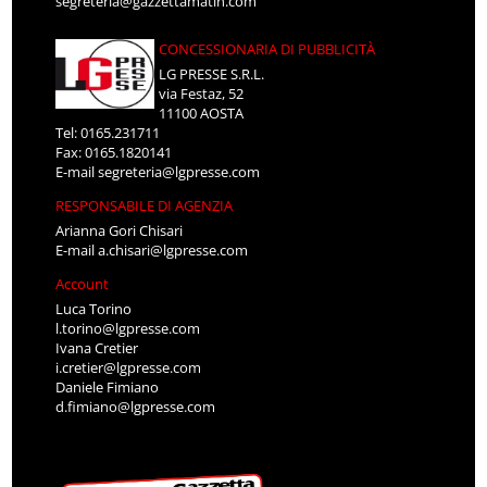
segreteria@gazzettamatin.com
CONCESSIONARIA DI PUBBLICITÀ
LG PRESSE S.R.L.
via Festaz, 52
11100 AOSTA
Tel: 0165.231711
Fax: 0165.1820141
E-mail
segreteria@lgpresse.com
RESPONSABILE DI AGENZIA
Arianna Gori Chisari
E-mail
a.chisari@lgpresse.com
Account
Luca Torino
l.torino@lgpresse.com
Ivana Cretier
i.cretier@lgpresse.com
Daniele Fimiano
d.fimiano@lgpresse.com