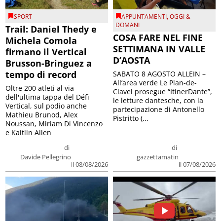
SPORT
APPUNTAMENTI
,
OGGI &
DOMANI
Trail: Daniel Thedy e
COSA FARE NEL FINE
Michela Comola
SETTIMANA IN VALLE
firmano il Vertical
D’AOSTA
Brusson-Bringuez a
tempo di record
SABATO 8 AGOSTO ALLEIN –
All’area verde Le Plan-de-
Oltre 200 atleti al via
Clavel prosegue “ItinerDante”,
dell'ultima tappa del Défì
le letture dantesche, con la
Vertical, sul podio anche
partecipazione di Antonello
Mathieu Brunod, Alex
Pistritto (...
Noussan, Miriam Di Vincenzo
e Kaitlin Allen
di
di
Davide Pellegrino
gazzettamatin
il 08/08/2026
il 07/08/2026