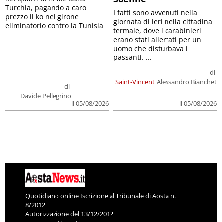
Turchia, pagando a caro
I fatti sono avvenuti nella
prezzo il ko nel girone
giornata di ieri nella cittadina
eliminatorio contro la Tunisia
termale, dove i carabinieri
erano stati allertati per un
uomo che disturbava i
passanti. ...
di
Saint-Vincent
Alessandro Bianchet
di
Davide Pellegrino
il 05/08/2026
il 05/08/2026
Quotidiano online Iscrizione al Tribunale di Aosta n.
8/2012
Autorizzazione del 13/12/2012