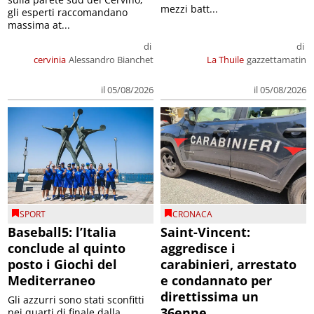
mezzi batt...
gli esperti raccomandano
massima at...
di
di
cervinia
Alessandro Bianchet
La Thuile
gazzettamatin
il 05/08/2026
il 05/08/2026
SPORT
CRONACA
Baseball5: l’Italia
Saint-Vincent:
conclude al quinto
aggredisce i
posto i Giochi del
carabinieri, arrestato
Mediterraneo
e condannato per
direttissima un
Gli azzurri sono stati sconfitti
36enne
nei quarti di finale dalla