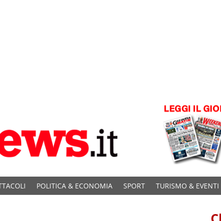
TTACOLI
POLITICA & ECONOMIA
SPORT
TURISMO & EVENTI
C