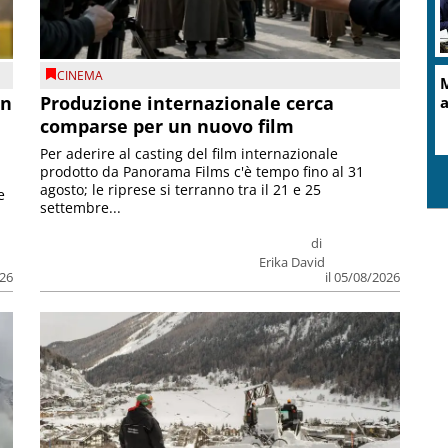
CINEMA
M
on
Produzione internazionale cerca
a
comparse per un nuovo film
Per aderire al casting del film internazionale
prodotto da Panorama Films c'è tempo fino al 31
agosto; le riprese si terranno tra il 21 e 25
e
settembre...
di
Erika David
026
il 05/08/2026