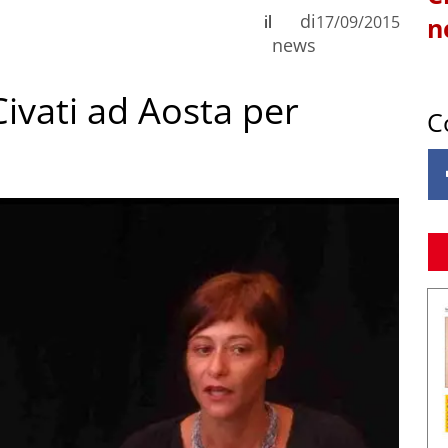
di
il
17/09/2015
n
news
ivati ad Aosta per
C