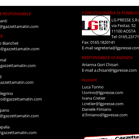
CONCESSIONARIA DI PUBBLIC
E RESPONSABILE
LG PRESSE S.R.
anti
via Festaz, 52
i@gazzettamatin.com
11100 AOSTA
NE
Tel: 0165.2317
Fax: 0165.1820141
o Bianchet
E-mail
segreteria@lgpresse.co
t@gazzettamatin.com
RESPONSABILE DI AGENZIA
enal
Arianna Gori Chisari
gazzettamatin.com
E-mail
a.chisari@lgpresse.com
d
Account
azzettamatin.com
Luca Torino
l.torino@lgpresse.com
legrino
Ivana Cretier
ino@gazzettamatin.com
i.cretier@lgpresse.com
Daniele Fimiano
mpano
d.fimiano@lgpresse.com
o@gazzettamatin.com
apalia
@gazzettamatin.com