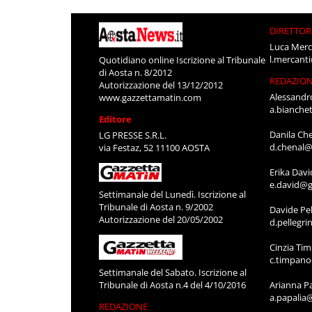
DIRETTOR
Luca Merc
l.mercant
Quotidiano online Iscrizione al Tribunale
di Aosta n. 8/2012
REDAZIO
Autorizzazione del 13/12/2012
Alessandr
www.gazzettamatin.com
a.bianche
Editore
Danila Ch
LG PRESSE S.R.L.
d.chenal@
via Festaz, 52 11100 AOSTA
Erika Davi
e.david@g
Settimanale del Lunedì. Iscrizione al
Tribunale di Aosta n. 9/2002
Davide Pel
Autorizzazione del 20/05/2002
d.pellegr
Cinzia Ti
c.timpan
Settimanale del Sabato. Iscrizione al
Tribunale di Aosta n.4 del 4/10/2016
Arianna P
a.papalia
REDAZIONE