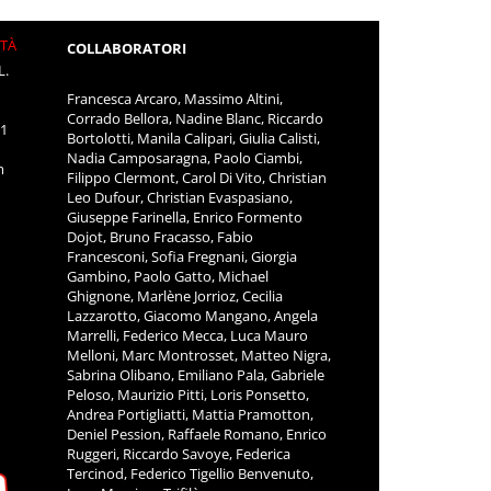
ITÀ
COLLABORATORI
L.
Francesca Arcaro, Massimo Altini,
Corrado Bellora, Nadine Blanc, Riccardo
11
Bortolotti, Manila Calipari, Giulia Calisti,
Nadia Camposaragna, Paolo Ciambi,
m
Filippo Clermont, Carol Di Vito, Christian
Leo Dufour, Christian Evaspasiano,
Giuseppe Farinella, Enrico Formento
Dojot, Bruno Fracasso, Fabio
Francesconi, Sofia Fregnani, Giorgia
Gambino, Paolo Gatto, Michael
Ghignone, Marlène Jorrioz, Cecilia
Lazzarotto, Giacomo Mangano, Angela
Marrelli, Federico Mecca, Luca Mauro
Melloni, Marc Montrosset, Matteo Nigra,
Sabrina Olibano, Emiliano Pala, Gabriele
Peloso, Maurizio Pitti, Loris Ponsetto,
Andrea Portigliatti, Mattia Pramotton,
Deniel Pession, Raffaele Romano, Enrico
Ruggeri, Riccardo Savoye, Federica
Tercinod, Federico Tigellio Benvenuto,