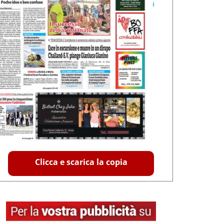
Clicca e scarica la copia