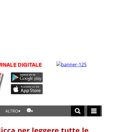
ALTRO
licca per leggere tutte le