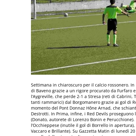
Settimana in chiaroscuro per il calcio rossonero. In
di Baveno grazie a un rigore procurato da Furfaro e
l’Aygreville, che perde 2-1 a Stresa (reti di Cabrini, 
tanti rammarici) dal Borgomanero grazie ai gol di R
momento del Pont Donnaz Hône Arnad, che schianta 2
Destrotti. In Prima, infine, i Red Devils proseguono 
(Donato, autorete di Lorenzo Bonin e Perucchione). I
l’Occhieppese (inutile il gol di Borrello in apertura),
Vaccaro e Brillante). Su Gazzetta Matin di lunedì 20 