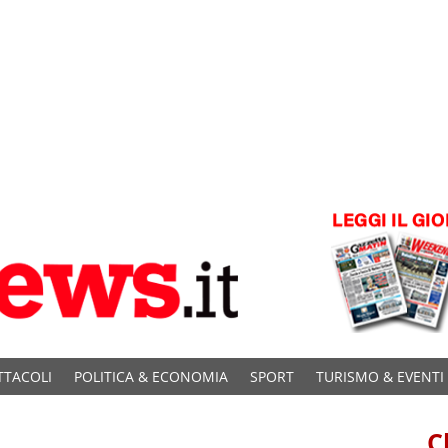
TTACOLI
POLITICA & ECONOMIA
SPORT
TURISMO & EVENTI
C