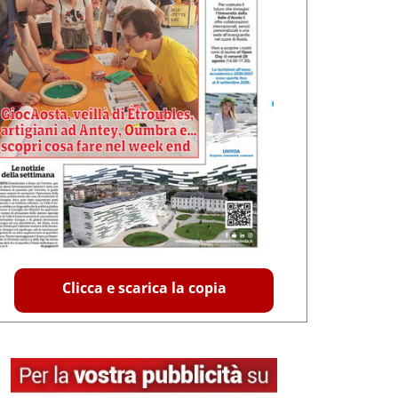
Clicca e scarica la copia