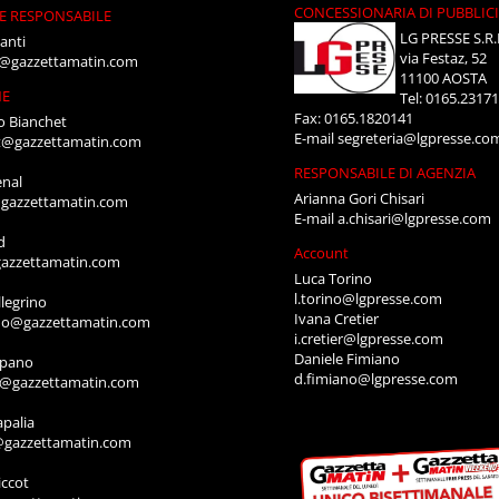
CONCESSIONARIA DI PUBBLIC
E RESPONSABILE
LG PRESSE S.R.
anti
via Festaz, 52
i@gazzettamatin.com
11100 AOSTA
NE
Tel: 0165.2317
Fax: 0165.1820141
o Bianchet
E-mail
segreteria@lgpresse.co
t@gazzettamatin.com
RESPONSABILE DI AGENZIA
enal
Arianna Gori Chisari
gazzettamatin.com
E-mail
a.chisari@lgpresse.com
d
Account
azzettamatin.com
Luca Torino
l.torino@lgpresse.com
legrino
Ivana Cretier
ino@gazzettamatin.com
i.cretier@lgpresse.com
Daniele Fimiano
mpano
d.fimiano@lgpresse.com
o@gazzettamatin.com
apalia
@gazzettamatin.com
ccot