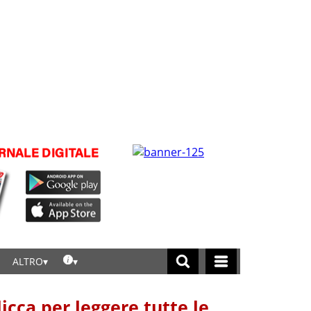
ALTRO
licca per leggere tutte le