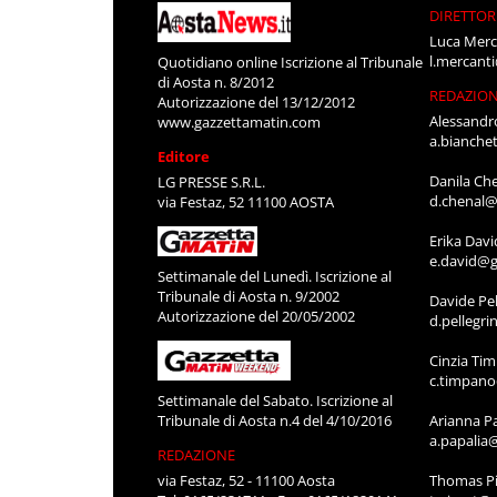
DIRETTOR
Luca Merc
l.mercant
Quotidiano online Iscrizione al Tribunale
di Aosta n. 8/2012
REDAZIO
Autorizzazione del 13/12/2012
Alessandr
www.gazzettamatin.com
a.bianche
Editore
Danila Ch
LG PRESSE S.R.L.
d.chenal@
via Festaz, 52 11100 AOSTA
Erika Davi
e.david@g
Settimanale del Lunedì. Iscrizione al
Tribunale di Aosta n. 9/2002
Davide Pel
Autorizzazione del 20/05/2002
d.pellegr
Cinzia Ti
c.timpan
Settimanale del Sabato. Iscrizione al
Tribunale di Aosta n.4 del 4/10/2016
Arianna P
a.papalia
REDAZIONE
via Festaz, 52 - 11100 Aosta
Thomas Pi