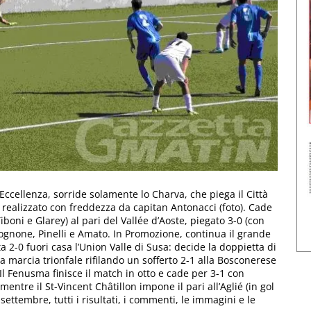
 Eccellenza, sorride solamente lo Charva, che piega il Città
 realizzato con freddezza da capitan Antonacci (foto). Cade
Tiboni e Glarey) al pari del Vallée d’Aoste, piegato 3-0 (con
ognone, Pinelli e Amato. In Promozione, continua il grande
-0 fuori casa l’Union Valle di Susa: decide la doppietta di
la marcia trionfale rifilando un sofferto 2-1 alla Bosconerese
l Fenusma finisce il match in otto e cade per 3-1 con
 mentre il St-Vincent Châtillon impone il pari all’Aglié (in gol
settembre, tutti i risultati, i commenti, le immagini e le