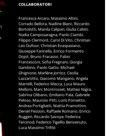
ITÀ
COLLABORATORI
L.
Francesca Arcaro, Massimo Altini,
Corrado Bellora, Nadine Blanc, Riccardo
11
Bortolotti, Manila Calipari, Giulia Calisti,
Nadia Camposaragna, Paolo Ciambi,
m
Filippo Clermont, Carol Di Vito, Christian
Leo Dufour, Christian Evaspasiano,
Giuseppe Farinella, Enrico Formento
Dojot, Bruno Fracasso, Fabio
Francesconi, Sofia Fregnani, Giorgia
Gambino, Paolo Gatto, Michael
Ghignone, Marlène Jorrioz, Cecilia
Lazzarotto, Giacomo Mangano, Angela
Marrelli, Federico Mecca, Luca Mauro
Melloni, Marc Montrosset, Matteo Nigra,
Sabrina Olibano, Emiliano Pala, Gabriele
Peloso, Maurizio Pitti, Loris Ponsetto,
Andrea Portigliatti, Mattia Pramotton,
Deniel Pession, Raffaele Romano, Enrico
Ruggeri, Riccardo Savoye, Federica
Tercinod, Federico Tigellio Benvenuto,
Luca Massimo Trifilò