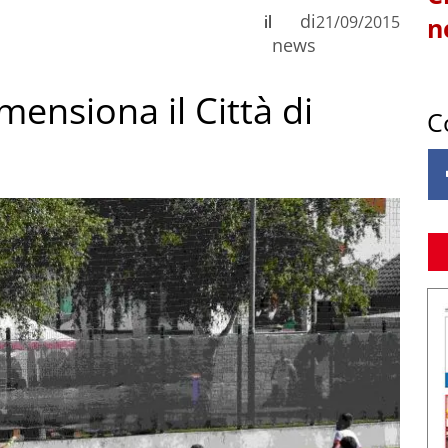
di
il
21/09/2015
n
news
mensiona il Città di
C