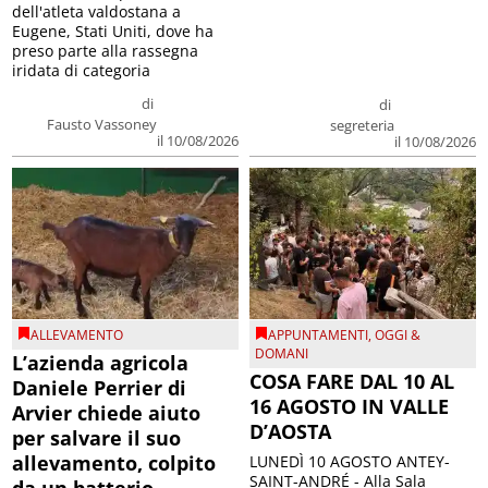
dell'atleta valdostana a
Eugene, Stati Uniti, dove ha
preso parte alla rassegna
iridata di categoria
di
di
Fausto Vassoney
segreteria
il 10/08/2026
il 10/08/2026
ALLEVAMENTO
APPUNTAMENTI
,
OGGI &
DOMANI
L’azienda agricola
COSA FARE DAL 10 AL
Daniele Perrier di
16 AGOSTO IN VALLE
Arvier chiede aiuto
D’AOSTA
per salvare il suo
allevamento, colpito
LUNEDÌ 10 AGOSTO ANTEY-
SAINT-ANDRÉ - Alla Sala