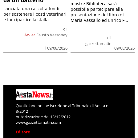
da un batterio
mostre Biblioteca sarà
Lanciata una raccolta fondi
possibile partecipare alla
per sostenere i costi veterinari
presentazione del libro di
e far ripartire la stalla
Maria Vassallo ed Enrico F...
di
Arvier
Fausto Vassoney
di
gazzettamatin
il 09/08/2026
il 09/08/2026
Quotidiano online Iscrizione al Tribunale di Aosta n.
8/2012
Autorizzazione del 13/12/2012
www.gazzettamatin.com
Editore