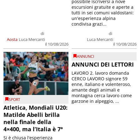
possibile iscriversi a nove
escursioni gratuite e aperte a
tutti in sei comuni valdostani:
un'esperienza alpina
condivisa grazi...
di
di
Aosta
Luca Mercanti
Luca Mercanti
il 10/08/2026
il 10/08/2026
ANNUNCI
ANNUNCI DEI LETTORI
LAVORO 2. lavoro domanda
CERCO LAVORO signore 59
enne, italiano e volenteroso,
amante degli animali e
montagna cerca lavoro come
SPORT
garzone in alpeggio, ...
Atletica, Mondiali U20:
Matilde Abelli brilla
nella finale della
4×400, ma l’Italia è 7ª
Si è chiusa l'esperienza