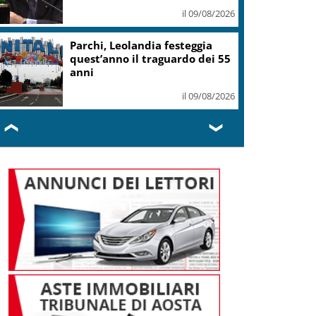
il 09/08/2026
ampania, Allerta gialla per temporali
mprovvisi su tutta Regione
il 09/08/2026
❮
❯