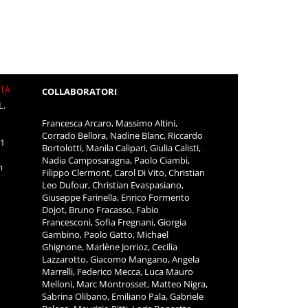
ITÀ
COLLABORATORI
L.
Francesca Arcaro, Massimo Altini,
Corrado Bellora, Nadine Blanc, Riccardo
11
Bortolotti, Manila Calipari, Giulia Calisti,
Nadia Camposaragna, Paolo Ciambi,
m
Filippo Clermont, Carol Di Vito, Christian
Leo Dufour, Christian Evaspasiano,
Giuseppe Farinella, Enrico Formento
Dojot, Bruno Fracasso, Fabio
Francesconi, Sofia Fregnani, Giorgia
Gambino, Paolo Gatto, Michael
Ghignone, Marlène Jorrioz, Cecilia
Lazzarotto, Giacomo Mangano, Angela
Marrelli, Federico Mecca, Luca Mauro
Melloni, Marc Montrosset, Matteo Nigra,
Sabrina Olibano, Emiliano Pala, Gabriele