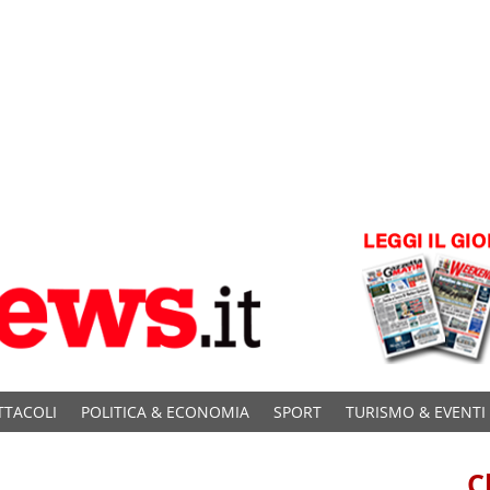
TTACOLI
POLITICA & ECONOMIA
SPORT
TURISMO & EVENTI
C