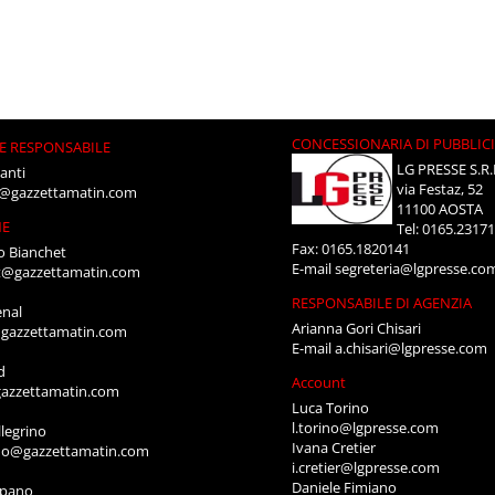
CONCESSIONARIA DI PUBBLIC
E RESPONSABILE
LG PRESSE S.R.
anti
via Festaz, 52
i@gazzettamatin.com
11100 AOSTA
NE
Tel: 0165.2317
Fax: 0165.1820141
o Bianchet
E-mail
segreteria@lgpresse.co
t@gazzettamatin.com
RESPONSABILE DI AGENZIA
enal
Arianna Gori Chisari
gazzettamatin.com
E-mail
a.chisari@lgpresse.com
d
Account
azzettamatin.com
Luca Torino
l.torino@lgpresse.com
legrino
Ivana Cretier
ino@gazzettamatin.com
i.cretier@lgpresse.com
Daniele Fimiano
mpano