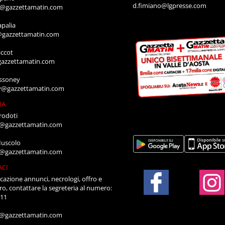
d.fimiano@lgpresse.com
o@gazzettamatin.com
apalia
@gazzettamatin.com
ccot
gazzettamatin.com
ssoney
y@gazzettamatin.com
IA
rodoti
a@gazzettamatin.com
Muscolo
a@gazzettamatin.com
ACI
cazione annunci, necrologi, offro e
ro, contattare la segreteria al numero:
711
a@gazzettamatin.com