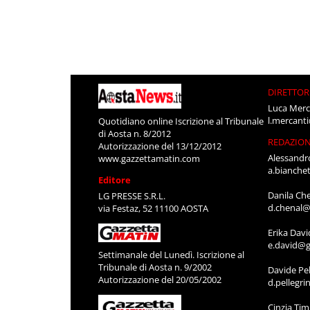
DIRETTOR
Luca Merc
l.mercant
Quotidiano online Iscrizione al Tribunale
di Aosta n. 8/2012
REDAZIO
Autorizzazione del 13/12/2012
Alessandr
www.gazzettamatin.com
a.bianche
Editore
Danila Ch
LG PRESSE S.R.L.
d.chenal@
via Festaz, 52 11100 AOSTA
Erika Davi
e.david@g
Settimanale del Lunedì. Iscrizione al
Tribunale di Aosta n. 9/2002
Davide Pel
Autorizzazione del 20/05/2002
d.pellegr
Cinzia Ti