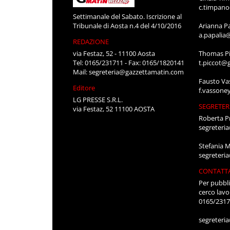
c.timpan
Settimanale del Sabato. Iscrizione al
Tribunale di Aosta n.4 del 4/10/2016
Arianna P
a.papalia
REDAZIONE
via Festaz, 52 - 11100 Aosta
Thomas Pi
Tel: 0165/231711 - Fax: 0165/1820141
t.piccot@
Mail:
segreteria@gazzettamatin.com
Fausto Va
Editore
f.vassone
LG PRESSE S.R.L.
SEGRETER
via Festaz, 52 11100 AOSTA
Roberta P
segreteri
Stefania 
segreteri
CONTATT
Per pubbli
cerco lavo
0165/231
segreteri