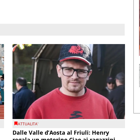
ATTUALITA'
Dalle Valle d’Aosta al Friuli: Henry
regala un motorino Ciao ai ragazzini