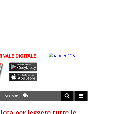
ALTRO
licca per leggere tutte le