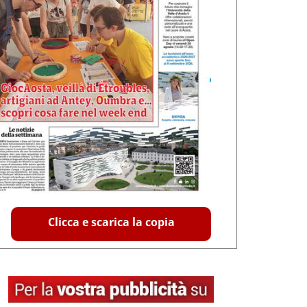
Clicca e scarica la copia