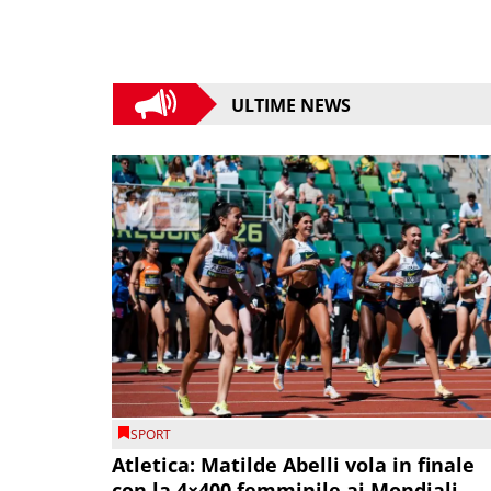
ULTIME NEWS
SPORT
Atletica: Matilde Abelli vola in finale
con la 4×400 femminile ai Mondiali