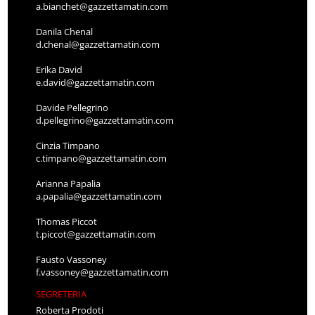
a.bianchet@gazzettamatin.com
Danila Chenal
d.chenal@gazzettamatin.com
Erika David
e.david@gazzettamatin.com
Davide Pellegrino
d.pellegrino@gazzettamatin.com
Cinzia Timpano
c.timpano@gazzettamatin.com
Arianna Papalia
a.papalia@gazzettamatin.com
Thomas Piccot
t.piccot@gazzettamatin.com
Fausto Vassoney
f.vassoney@gazzettamatin.com
SEGRETERIA
Roberta Prodoti