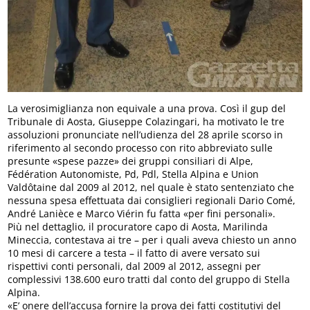
La verosimiglianza non equivale a una prova. Così il gup del
Tribunale di Aosta, Giuseppe Colazingari, ha motivato le tre
assoluzioni pronunciate nell’udienza del 28 aprile scorso in
riferimento al secondo processo con rito abbreviato sulle
presunte «spese pazze» dei gruppi consiliari di Alpe,
Fédération Autonomiste, Pd, Pdl, Stella Alpina e Union
Valdôtaine dal 2009 al 2012, nel quale è stato sentenziato che
nessuna spesa effettuata dai consiglieri regionali Dario Comé,
André Lanièce e Marco Viérin fu fatta «per fini personali».
Più nel dettaglio, il procuratore capo di Aosta, Marilinda
Mineccia, contestava ai tre – per i quali aveva chiesto un anno
10 mesi di carcere a testa – il fatto di avere versato sui
rispettivi conti personali, dal 2009 al 2012, assegni per
complessivi 138.600 euro tratti dal conto del gruppo di Stella
Alpina.
«E’ onere dell’accusa fornire la prova dei fatti costitutivi del