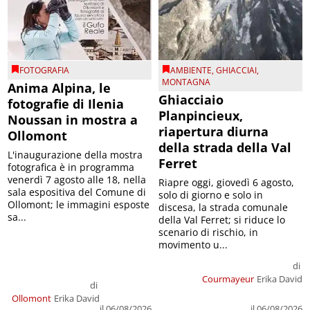
FOTOGRAFIA
AMBIENTE
,
GHIACCIAI
,
MONTAGNA
Anima Alpina, le
Ghiacciaio
fotografie di Ilenia
Planpincieux,
Noussan in mostra a
riapertura diurna
Ollomont
della strada della Val
L'inaugurazione della mostra
Ferret
fotografica è in programma
venerdì 7 agosto alle 18, nella
Riapre oggi, giovedì 6 agosto,
sala espositiva del Comune di
solo di giorno e solo in
Ollomont; le immagini esposte
discesa, la strada comunale
sa...
della Val Ferret; si riduce lo
scenario di rischio, in
movimento u...
di
Courmayeur
Erika David
di
Ollomont
Erika David
il 06/08/2026
il 06/08/2026