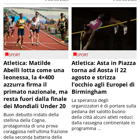
SPORT
SPORT
Atletica: Matilde
Atletica: Asta in Piazza
Abelli lotta come una
torna ad Aosta il 22
leonessa, la 4×400
agosto e strizza
azzurra firma il
l’occhio agli Europei di
primato nazionale, ma
Birmingham
resta fuori dalla finale
La speranza degli
dei Mondiali Under 20
organizzatori è di portare sulla
pedana del salotto buono
Buon debutto iridato della
della città alcuni atleti reduci
stellina della Cogne,
dalla rassegna continentale in
protagonista di una prova
programma ...
coraggiosa nell'ultima frazione
della seconda batteria della