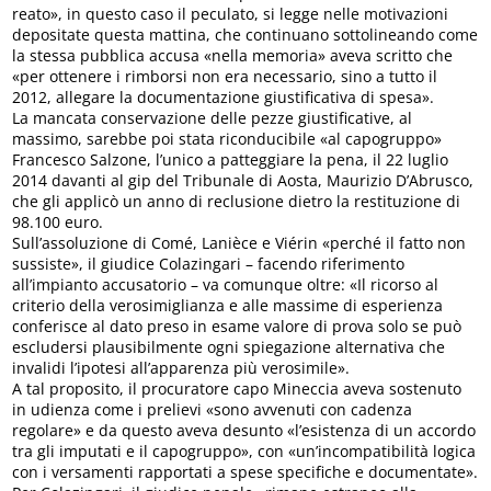
reato», in questo caso il peculato, si legge nelle motivazioni
depositate questa mattina, che continuano sottolineando come
la stessa pubblica accusa «nella memoria» aveva scritto che
«per ottenere i rimborsi non era necessario, sino a tutto il
2012, allegare la documentazione giustificativa di spesa».
La mancata conservazione delle pezze giustificative, al
massimo, sarebbe poi stata riconducibile «al capogruppo»
Francesco Salzone, l’unico a patteggiare la pena, il 22 luglio
2014 davanti al gip del Tribunale di Aosta, Maurizio D’Abrusco,
che gli applicò un anno di reclusione dietro la restituzione di
98.100 euro.
Sull’assoluzione di Comé, Lanièce e Viérin «perché il fatto non
sussiste», il giudice Colazingari – facendo riferimento
all’impianto accusatorio – va comunque oltre: «Il ricorso al
criterio della verosimiglianza e alle massime di esperienza
conferisce al dato preso in esame valore di prova solo se può
escludersi plausibilmente ogni spiegazione alternativa che
invalidi l’ipotesi all’apparenza più verosimile».
A tal proposito, il procuratore capo Mineccia aveva sostenuto
in udienza come i prelievi «sono avvenuti con cadenza
regolare» e da questo aveva desunto «l’esistenza di un accordo
tra gli imputati e il capogruppo», con «un’incompatibilità logica
con i versamenti rapportati a spese specifiche e documentate».