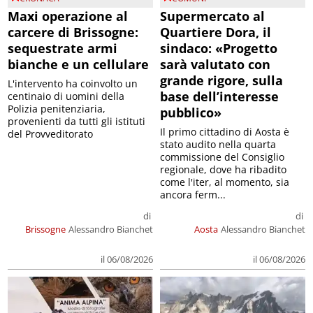
Maxi operazione al
Supermercato al
carcere di Brissogne:
Quartiere Dora, il
sequestrate armi
sindaco: «Progetto
bianche e un cellulare
sarà valutato con
grande rigore, sulla
L'intervento ha coinvolto un
base dell’interesse
centinaio di uomini della
Polizia penitenziaria,
pubblico»
provenienti da tutti gli istituti
Il primo cittadino di Aosta è
del Provveditorato
stato audito nella quarta
commissione del Consiglio
regionale, dove ha ribadito
come l'iter, al momento, sia
ancora ferm...
di
di
Brissogne
Alessandro Bianchet
Aosta
Alessandro Bianchet
il 06/08/2026
il 06/08/2026