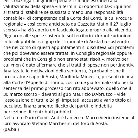
Per Colazingari, il giudice penale «rimane estraneo alla
valutazione» della spesa «in termini di opportunità»; «qui non
si tratta di stabilire se sussista o meno una responsabilità
contabile», di competenza della Corte dei Conti, la cui Procura
regionale – così come anticipato da Gazzetta Matin il 27 luglio
scorso – ha già aperto un fascicolo legato proprio alla vicenda.
Riguardo alle spese sostenute sul territorio, durante «riunioni
in locali pubblici», il gup del Tribunale di Aosta ha sostenuto
che nel corso di questi appuntamenti si discuteva «di problemi
che poi dovevano essere trattati in Consiglio regionale oppure
problemi che in Consiglio non erano stati risolti», motivo per
cui «non è dato affermare che si tratti di spese non pertinenti».
Analizzate le motivazioni della sentenza, è probabile che il
procuratore capo di Aosta, Marilinda Mineccia, presenti ricorso
alla Corte d’Appello di Torino, così come già formalizzato per la
sentenza del primo processo con rito abbreviato, quello che il
30 marzo scorso – davanti al gup Maurizio D’Abrusco – vide
l’assoluzione di tutti e 24 gli imputati, accusati a vario titolo di
peculato, finanziamento illecito dei partiti e indebita
percezione di contributi pubblici.
Nella foto Dario Comé, André Lanièce e Marco Viérin insieme al
loro avvocato Stefano Marchesini del foro di Aosta.
(pa.ba.)