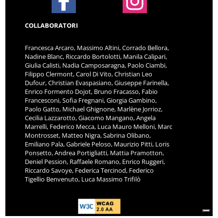
COLLABORATORI
Francesca Arcaro, Massimo Altini, Corrado Bellora,
Nadine Blanc, Riccardo Bortolotti, Manila Calipari,
Giulia Calisti, Nadia Camposaragna, Paolo Ciambi,
Filippo Clermont, Carol Di Vito, Christian Leo
Dufour, Christian Evaspasiano, Giuseppe Farinella,
Enrico Formento Dojot, Bruno Fracasso, Fabio
Francesconi, Sofia Fregnani, Giorgia Gambino,
Paolo Gatto, Michael Ghignone, Marlène Jorrioz,
Cecilia Lazzarotto, Giacomo Mangano, Angela
Marrelli, Federico Mecca, Luca Mauro Melloni, Marc
Montrosset, Matteo Nigra, Sabrina Olibano,
Emiliano Pala, Gabriele Peloso, Maurizio Pitti, Loris
Ponsetto, Andrea Portigliatti, Mattia Pramotton,
Deniel Pession, Raffaele Romano, Enrico Ruggeri,
Riccardo Savoye, Federica Tercinod, Federico
Tigellio Benvenuto, Luca Massimo Trifilò