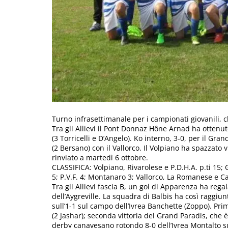
Turno infrasettimanale per i campionati giovanili,
Tra gli Allievi il Pont Donnaz Hône Arnad ha ottenu
(3 Torricelli e D’Angelo). Ko interno, 3-0, per il G
(2 Bersano) con il Vallorco. Il Volpiano ha spazzato v
rinviato a martedì 6 ottobre.
CLASSIFICA: Volpiano, Rivarolese e P.D.H.A. p.ti 15
5; P.V.F. 4; Montanaro 3; Vallorco, La Romanese e C
Tra gli Allievi fascia B, un gol di Apparenza ha regal
dell’Aygreville. La squadra di Balbis ha così raggiunt
sull’1-1 sul campo dell’Ivrea Banchette (Zoppo). Pri
(2 Jashar); seconda vittoria del Grand Paradis, che è
derby canavesano rotondo 8-0 dell’Ivrea Montalto su