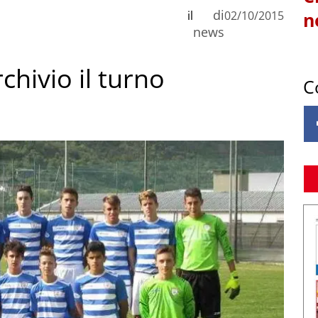
di
il
02/10/2015
n
news
rchivio il turno
C