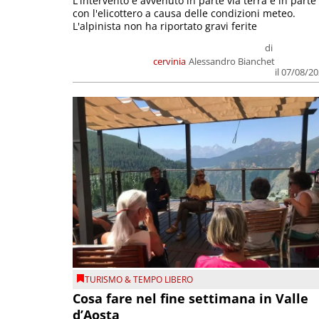
L'intervento è avvenuto in parte via terra e in parte
con l'elicottero a causa delle condizioni meteo.
L'alpinista non ha riportato gravi ferite
di
cervinia
Alessandro Bianchet
il 07/08/2
TURISMO & TEMPO LIBERO
Cosa fare nel fine settimana in Valle
d’Aosta