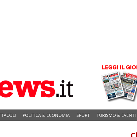
TTACOLI
POLITICA & ECONOMIA
SPORT
TURISMO & EVENTI
C