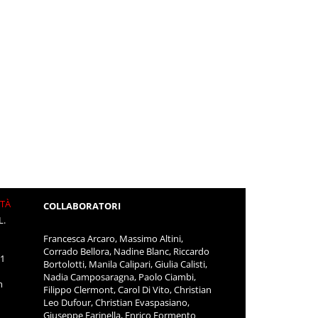
ITÀ
COLLABORATORI
L.
Francesca Arcaro, Massimo Altini,
Corrado Bellora, Nadine Blanc, Riccardo
11
Bortolotti, Manila Calipari, Giulia Calisti,
Nadia Camposaragna, Paolo Ciambi,
m
Filippo Clermont, Carol Di Vito, Christian
Leo Dufour, Christian Evaspasiano,
Giuseppe Farinella, Enrico Formento