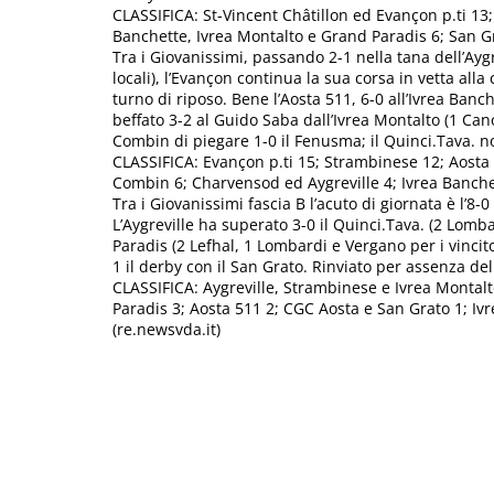
CLASSIFICA: St-Vincent Châtillon ed Evançon p.ti 13;
Banchette, Ivrea Montalto e Grand Paradis 6; San Gra
Tra i Giovanissimi, passando 2-1 nella tana dell’Aygre
locali), l’Evançon continua la sua corsa in vetta alla
turno di riposo. Bene l’Aosta 511, 6-0 all’Ivrea Banch
beffato 3-2 al Guido Saba dall’Ivrea Montalto (1 Can
Combin di piegare 1-0 il Fenusma; il Quinci.Tava. n
CLASSIFICA: Evançon p.ti 15; Strambinese 12; Aosta
Combin 6; Charvensod ed Aygreville 4; Ivrea Banch
Tra i Giovanissimi fascia B l’acuto di giornata è l’
L’Aygreville ha superato 3-0 il Quinci.Tava. (2 Lomb
Paradis (2 Lefhal, 1 Lombardi e Vergano per i vincitor
1 il derby con il San Grato. Rinviato per assenza del
CLASSIFICA: Aygreville, Strambinese e Ivrea Montal
Paradis 3; Aosta 511 2; CGC Aosta e San Grato 1; Iv
(re.newsvda.it)