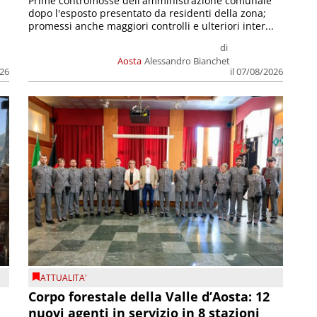
Prime contromosse dell'amministrazione comunale
dopo l'esposto presentato da residenti della zona;
promessi anche maggiori controlli e ulteriori inter...
di
Aosta
Alessandro Bianchet
026
il 07/08/2026
ATTUALITA'
Corpo forestale della Valle d’Aosta: 12
nuovi agenti in servizio in 8 stazioni