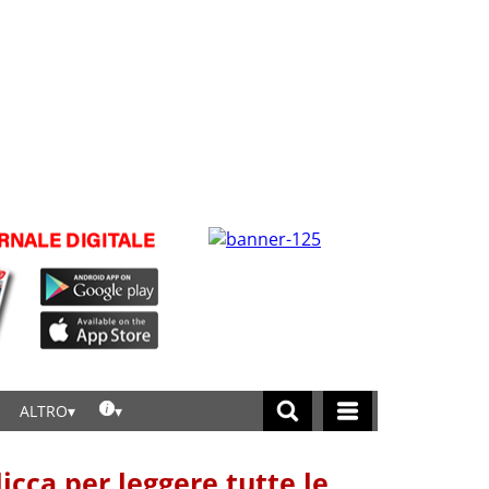
ALTRO
licca per leggere tutte le