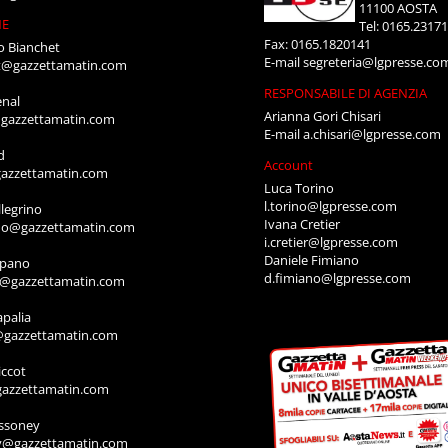
11100 AOSTA
NE
Tel: 0165.2317
Fax: 0165.1820141
o Bianchet
E-mail
segreteria@lgpresse.co
t@gazzettamatin.com
RESPONSABILE DI AGENZIA
enal
Arianna Gori Chisari
gazzettamatin.com
E-mail
a.chisari@lgpresse.com
d
Account
azzettamatin.com
Luca Torino
l.torino@lgpresse.com
legrino
Ivana Cretier
ino@gazzettamatin.com
i.cretier@lgpresse.com
Daniele Fimiano
mpano
d.fimiano@lgpresse.com
o@gazzettamatin.com
apalia
@gazzettamatin.com
ccot
gazzettamatin.com
ssoney
y@gazzettamatin.com