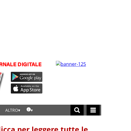
ALTRO
licca per leggere tutte le