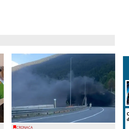
O
d
CRONACA