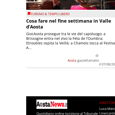
TURISMO & TEMPO LIBERO
Cosa fare nel fine settimana in Valle
d’Aosta
GiocAosta prosegue tra le vie del capoluogo; a
Brissogne entra nel vivo la Feta de l’Oumbra;
Etroubles ospita la Veillà; a Chamois tocca al Festiva
A...
di
Aosta
gazzettamatin
il 07/08/2
DIRETTOR
Luca Merc
l.mercant
Quotidiano online Iscrizione al Tribunale