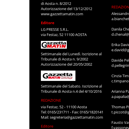
di Aosta n. 8/2012
REDAZIO
Autorizzazione del 13/12/2012
Alessandr
www.gazzettamatin.com
a.bianche
Editore
Danila Ch
LG PRESSE S.R.L.
d.chenal@
via Festaz, 52 11100 AOSTA
Erika Davi
e.david@g
Settimanale del Lunedì. Iscrizione al
Tribunale di Aosta n. 9/2002
Davide Pel
Autorizzazione del 20/05/2002
d.pellegr
Cinzia Ti
c.timpan
Settimanale del Sabato. Iscrizione al
Tribunale di Aosta n.4 del 4/10/2016
Arianna P
a.papalia
REDAZIONE
via Festaz, 52 - 11100 Aosta
Thomas Pi
Tel: 0165/231711 - Fax: 0165/1820141
t.piccot@
Mail:
segreteria@gazzettamatin.com
Fausto Va
Editore
f.vassone