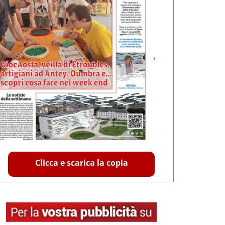
Clicca e scarica la copia