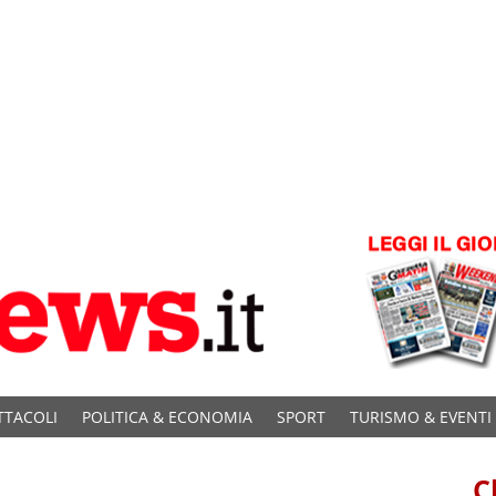
TTACOLI
POLITICA & ECONOMIA
SPORT
TURISMO & EVENTI
C