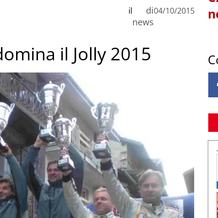
di
il
04/10/2015
n
news
domina il Jolly 2015
C