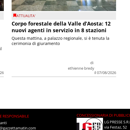
ATTUALITA'
Corpo forestale della Valle d’Aosta: 12
nuovi agenti in servizio in 8 stazioni
Questa mattina, a palazzo regionale, si è tenuta la
cerimonia di giuramento
l
di
ethienne bredy
026
il 07/08/2026
CONCESSIONARIA DI PUBBLIC
E RESPONSABILE
LG PRESSE S.R.
anti
via Festaz, 52
i@gazzettamatin.com