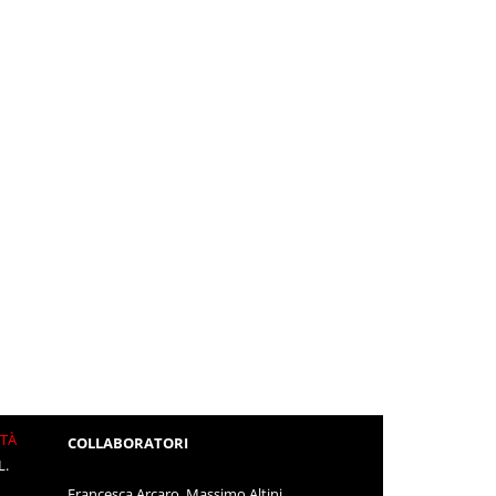
ITÀ
COLLABORATORI
L.
Francesca Arcaro, Massimo Altini,