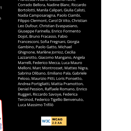
Corrado Bellora, Nadine Blanc, Riccardo
11
Bortolotti, Manila Calipari, Giulia Calisti,
Nadia Camposaragna, Paolo Ciambi,
m
Filippo Clermont, Carol Di Vito, Christian
Leo Dufour, Christian Evaspasiano,
Giuseppe Farinella, Enrico Formento
Dojot, Bruno Fracasso, Fabio
Francesconi, Sofia Fregnani, Giorgia
Gambino, Paolo Gatto, Michael
Ghignone, Marlène Jorrioz, Cecilia
Lazzarotto, Giacomo Mangano, Angela
Marrelli, Federico Mecca, Luca Mauro
Melloni, Marc Montrosset, Matteo Nigra,
Sabrina Olibano, Emiliano Pala, Gabriele
Peloso, Maurizio Pitti, Loris Ponsetto,
Andrea Portigliatti, Mattia Pramotton,
Deniel Pession, Raffaele Romano, Enrico
Ruggeri, Riccardo Savoye, Federica
Tercinod, Federico Tigellio Benvenuto,
Luca Massimo Trifilò