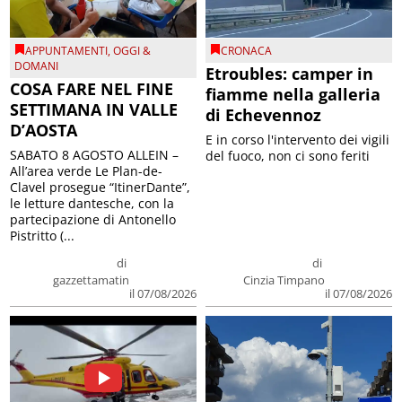
APPUNTAMENTI
,
OGGI &
CRONACA
DOMANI
Etroubles: camper in
COSA FARE NEL FINE
fiamme nella galleria
SETTIMANA IN VALLE
di Echevennoz
D’AOSTA
E in corso l'intervento dei vigili
SABATO 8 AGOSTO ALLEIN –
del fuoco, non ci sono feriti
All’area verde Le Plan-de-
Clavel prosegue “ItinerDante”,
le letture dantesche, con la
partecipazione di Antonello
Pistritto (...
di
di
gazzettamatin
Cinzia Timpano
il 07/08/2026
il 07/08/2026