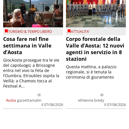
TURISMO & TEMPO LIBERO
ATTUALITA'
Cosa fare nel fine
Corpo forestale della
settimana in Valle
Valle d’Aosta: 12 nuovi
d’Aosta
agenti in servizio in 8
stazioni
GiocAosta prosegue tra le vie
del capoluogo; a Brissogne
Questa mattina, a palazzo
entra nel vivo la Feta de
regionale, si è tenuta la
l’Oumbra; Etroubles ospita la
cerimonia di giuramento
Veillà; a Chamois tocca al
Festival A...
di
di
Aosta
gazzettamatin
ethienne bredy
il 07/08/2026
il 07/08/2026