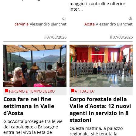
maggiori controlli e ulteriori
inter...
di
di
cervinia
Alessandro Bianchet
Aosta
Alessandro Bianchet
il 07/08/2026
il 07/08/2026
TURISMO & TEMPO LIBERO
ATTUALITA'
Cosa fare nel fine
Corpo forestale della
settimana in Valle
Valle d’Aosta: 12 nuovi
d’Aosta
agenti in servizio in 8
stazioni
GiocAosta prosegue tra le vie
del capoluogo; a Brissogne
Questa mattina, a palazzo
entra nel vivo la Feta de
regionale, si è tenuta la