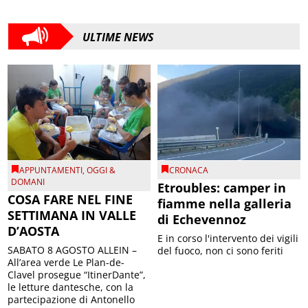
ULTIME NEWS
APPUNTAMENTI
,
OGGI &
CRONACA
DOMANI
Etroubles: camper in
COSA FARE NEL FINE
fiamme nella galleria
SETTIMANA IN VALLE
di Echevennoz
D’AOSTA
E in corso l'intervento dei vigili
SABATO 8 AGOSTO ALLEIN –
del fuoco, non ci sono feriti
All’area verde Le Plan-de-
Clavel prosegue “ItinerDante”,
le letture dantesche, con la
partecipazione di Antonello