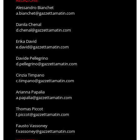
REDAZIONE
Alessandro Bianchet
a.bianchet@gazzettamatin.com
Danila Chenal
d.chenal@gazzettamatin.com
Erika David
e.david@gazzettamatin.com
Davide Pellegrino
d.pellegrino@gazzettamatin.com
Cinzia Timpano
c.timpano@gazzettamatin.com
Arianna Papalia
a.papalia@gazzettamatin.com
Thomas Piccot
t.piccot@gazzettamatin.com
Fausto Vassoney
f.vassoney@gazzettamatin.com