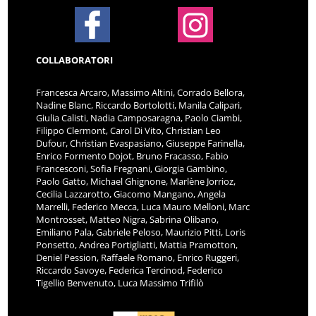
COLLABORATORI
Francesca Arcaro, Massimo Altini, Corrado Bellora,
Nadine Blanc, Riccardo Bortolotti, Manila Calipari,
Giulia Calisti, Nadia Camposaragna, Paolo Ciambi,
Filippo Clermont, Carol Di Vito, Christian Leo
Dufour, Christian Evaspasiano, Giuseppe Farinella,
Enrico Formento Dojot, Bruno Fracasso, Fabio
Francesconi, Sofia Fregnani, Giorgia Gambino,
Paolo Gatto, Michael Ghignone, Marlène Jorrioz,
Cecilia Lazzarotto, Giacomo Mangano, Angela
Marrelli, Federico Mecca, Luca Mauro Melloni, Marc
Montrosset, Matteo Nigra, Sabrina Olibano,
Emiliano Pala, Gabriele Peloso, Maurizio Pitti, Loris
Ponsetto, Andrea Portigliatti, Mattia Pramotton,
Deniel Pession, Raffaele Romano, Enrico Ruggeri,
Riccardo Savoye, Federica Tercinod, Federico
Tigellio Benvenuto, Luca Massimo Trifilò