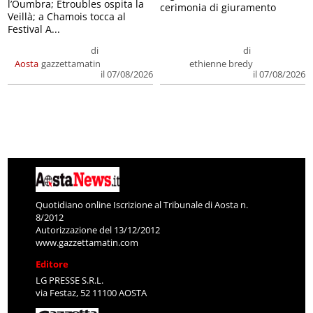
l’Oumbra; Etroubles ospita la
cerimonia di giuramento
Veillà; a Chamois tocca al
Festival A...
di
di
Aosta
gazzettamatin
ethienne bredy
il 07/08/2026
il 07/08/2026
Quotidiano online Iscrizione al Tribunale di Aosta n.
8/2012
Autorizzazione del 13/12/2012
www.gazzettamatin.com
Editore
LG PRESSE S.R.L.
via Festaz, 52 11100 AOSTA