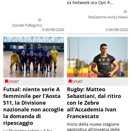
ex Netweek ora Ops R...
di
Redazione Aosta News
di
Davide Pellegrino
il 06/08/2026
il 06/08/2026
SPORT
SPORT
Futsal: niente serie A
Rugby: Matteo
femminile per l’Aosta
Sebastiani, dal ritiro
511, la Divisione
con le Zebre
nazionale non accoglie
all’Accademia Ivan
la domanda di
Francescato
ripescaggio
Inizio della nuova stagione
agonistica all'insegna delle
La Divisione calcio a 5 ha