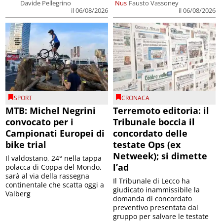
Davide Pellegrino
Nus
Fausto Vassoney
il 06/08/2026
il 06/08/2026
SPORT
CRONACA
MTB: Michel Negrini
Terremoto editoria: il
convocato per i
Tribunale boccia il
Campionati Europei di
concordato delle
bike trial
testate Ops (ex
Netweek); si dimette
Il valdostano, 24° nella tappa
l’ad
polacca di Coppa del Mondo,
sarà al via della rassegna
Il Tribunale di Lecco ha
continentale che scatta oggi a
giudicato inammissibile la
Valberg
domanda di concordato
preventivo presentata dal
gruppo per salvare le testate