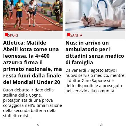
SPORT
SANITÀ
Atletica: Matilde
Nus: in arrivo un
Abelli lotta come una
ambulatorio per i
leonessa, la 4×400
cittadini senza medico
azzurra firma il
di famiglia
primato nazionale, ma
Da venerdì 7 agosto attivo il
resta fuori dalla finale
nuovo servizio medico, mentre
il dottor Gino Sapone si è
dei Mondiali Under 20
detto disponibile a proseguire
Buon debutto iridato della
nel servizio alla comunità
stellina della Cogne,
protagonista di una prova
coraggiosa nell'ultima frazione
della seconda batteria della
staffetta mist...
di
di