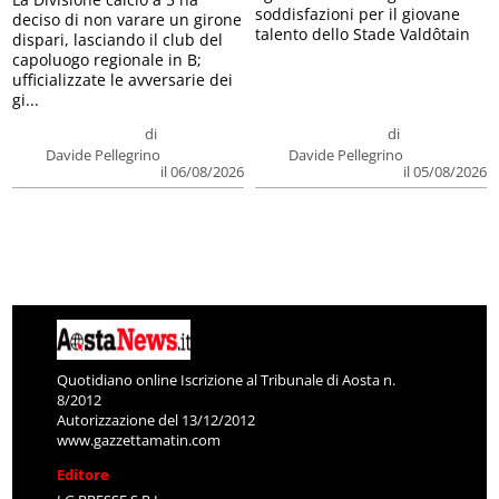
soddisfazioni per il giovane
deciso di non varare un girone
talento dello Stade Valdôtain
dispari, lasciando il club del
capoluogo regionale in B;
ufficializzate le avversarie dei
gi...
di
di
Davide Pellegrino
Davide Pellegrino
il 06/08/2026
il 05/08/2026
Quotidiano online Iscrizione al Tribunale di Aosta n.
8/2012
Autorizzazione del 13/12/2012
www.gazzettamatin.com
Editore