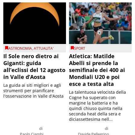
ASTRONOMIA
,
ATTUALITA'
SPORT
Il Sole nero dietro ai
Atletica: Matilde
Giganti: guida
Abelli si prende la
all’eclissi del 12 agosto
semifinale dei 400 ai
in Valle d’Aosta
Mondiali U20 e poi
esce a testa alta
La guida ai siti migliori e agli
strumenti per pianificare
La talentuosa velocista della
l'osservazione in Valle d'Aosta
Cogne ha superato con
margine la batteria e ha
quindi chiuso quinta nella
seconda heat della sera e
diciassettesima nell...
di
di
Paolo Ciambi
Davide Pellegrino