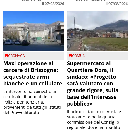
il 07/08/2026
il 07/08/2026
CRONACA
COMUNI
Maxi operazione al
Supermercato al
carcere di Brissogne:
Quartiere Dora, il
sequestrate armi
sindaco: «Progetto
bianche e un cellulare
sarà valutato con
grande rigore, sulla
L'intervento ha coinvolto un
base dell’interesse
centinaio di uomini della
Polizia penitenziaria,
pubblico»
provenienti da tutti gli istituti
Il primo cittadino di Aosta è
del Provveditorato
stato audito nella quarta
commissione del Consiglio
regionale, dove ha ribadito