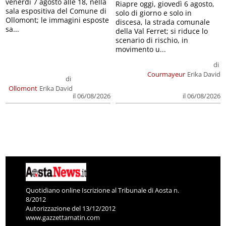
venerdì 7 agosto alle 18, nella
Riapre oggi, giovedì 6 agosto,
sala espositiva del Comune di
solo di giorno e solo in
Ollomont; le immagini esposte
discesa, la strada comunale
sa...
della Val Ferret; si riduce lo
scenario di rischio, in
movimento u...
di
Courmayeur
Erika David
di
Ollomont
Erika David
il 06/08/2026
il 06/08/2026
Quotidiano online Iscrizione al Tribunale di Aosta n.
8/2012
Autorizzazione del 13/12/2012
www.gazzettamatin.com