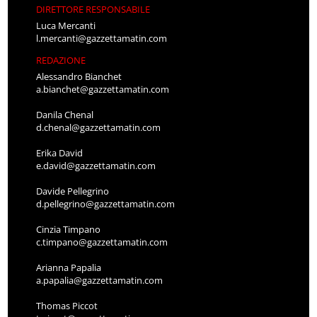
DIRETTORE RESPONSABILE
Luca Mercanti
l.mercanti@gazzettamatin.com
REDAZIONE
Alessandro Bianchet
a.bianchet@gazzettamatin.com
Danila Chenal
d.chenal@gazzettamatin.com
Erika David
e.david@gazzettamatin.com
Davide Pellegrino
d.pellegrino@gazzettamatin.com
Cinzia Timpano
c.timpano@gazzettamatin.com
Arianna Papalia
a.papalia@gazzettamatin.com
Thomas Piccot