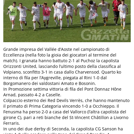
Grande impresa del Vallée d’Aoste nel campionato di
Eccellenza (nella foto la gioia dei giocatori al termine del
match). I granata hanno battuto 2-1 al Puchoz la capolista
Orizzonti United, lasciando l’ultimo posto della classifica al
Volpiano, sconfitto 3-1 in casa dallo Charvensod. Quarto ko
interno di fila per l’Aygreville, piegata al Rini 1-0 dal
Borgomanero dei valdostani Amato e Bosonin.
In Promozione settima vittoria di fila del Pont Donnaz Hône
Arnad, passato 4-2 a Caselle.
Colpaccio esterno dei Red Devils Verrès, che hanno mantenuto
il primato di Prima Categoria vincendo 1-0 a Occhieppo. Il
Fenusma ha perso 2-0 a casa del Vallorco (l’altra capolista del
girone C), pari a reti bianche del St-Vincent Châtillon a Livorno
Ferraris.
In uno dei due derby di Seconda, la capolista CG Sanson ha