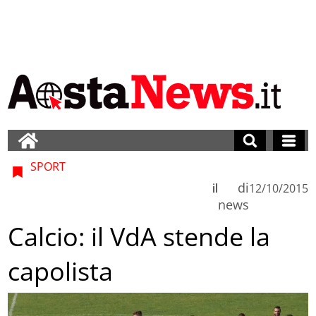
SPORT
di
il
12/10/2015
news
Calcio: il VdA stende la
capolista