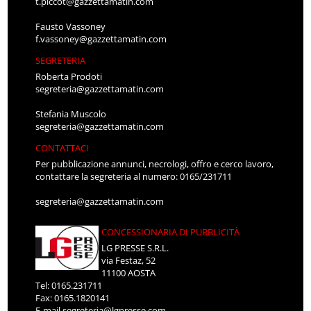
t.piccot@gazzettamatin.com
Fausto Vassoney
f.vassoney@gazzettamatin.com
SEGRETERIA
Roberta Prodoti
segreteria@gazzettamatin.com
Stefania Muscolo
segreteria@gazzettamatin.com
CONTATTACI
Per pubblicazione annunci, necrologi, offro e cerco lavoro,
contattare la segreteria al numero: 0165/231711
segreteria@gazzettamatin.com
CONCESSIONARIA DI PUBBLICITÀ
LG PRESSE S.R.L.
via Festaz, 52
11100 AOSTA
Tel: 0165.231711
Fax: 0165.1820141
E-mail
segreteria@lgpresse.com