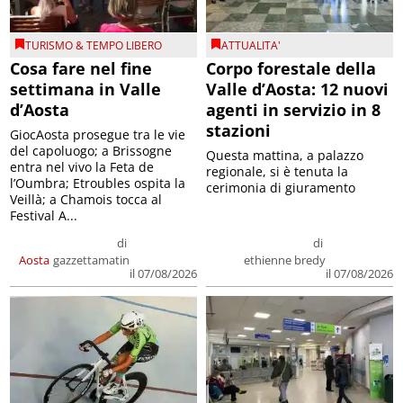
TURISMO & TEMPO LIBERO
ATTUALITA'
Cosa fare nel fine
Corpo forestale della
settimana in Valle
Valle d’Aosta: 12 nuovi
d’Aosta
agenti in servizio in 8
stazioni
GiocAosta prosegue tra le vie
del capoluogo; a Brissogne
Questa mattina, a palazzo
entra nel vivo la Feta de
regionale, si è tenuta la
l’Oumbra; Etroubles ospita la
cerimonia di giuramento
Veillà; a Chamois tocca al
Festival A...
di
di
Aosta
gazzettamatin
ethienne bredy
il 07/08/2026
il 07/08/2026