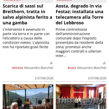
Scarica di sassi sul
Aosta, degrado in via
Breithorn, tratta in
Festaz: installata una
salvo alpinista ferito a
telecamera alla Torre
una gamba
del Lebbroso
L'intervento è avvenuto in
Prime contromosse
parte via terra e in parte con
dell'amministrazione
l'elicottero a causa delle
comunale dopo l'esposto
condizioni meteo. L'alpinista
presentato da residenti della
non ha riportato gravi ferite
zona; promessi anche
maggiori controlli e ulteriori
inter...
di
di
cervinia
Alessandro Bianchet
Aosta
Alessandro Bianchet
il 07/08/2026
il 07/08/2026