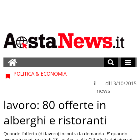
POLITICA & ECONOMIA
di
il
13/10/2015
news
lavoro: 80 offerte in
alberghi e ristoranti
Quando l’offerta (di lavoro) incontra la domanda. E’ quando
avvenuto oggi, martedì 13, ad Aosta alla Cittadella dei giovani