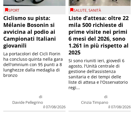
SPORT
SALUTE
,
SANITÀ
Ciclismo su pista:
Liste d’attesa: oltre 22
Mélanie Bosonin si
mila 500 richieste di
avvicina al podio ai
prime visite nei primi
Campionati Italiani
6 mesi del 2026, sono
giovanili
1.261 in più rispetto al
2025
La portacolori del Cicli Fiorin
ha concluso quinta nella gara
Si sono riuniti ieri, giovedì 6
dell'omnium con 95 punti a 8
agosto, l'Unità centrale di
lunghezze dalla medaglia di
gestione dell’assistenza
bronzo
sanitaria e dei tempi delle
liste di attesa e l'Osservatorio
regi...
di
di
Davide Pellegrino
Cinzia Timpano
il 07/08/2026
il 07/08/2026