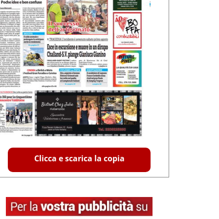
Clicca e scarica la copia