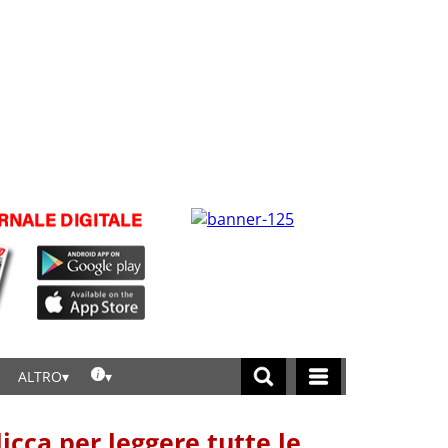
ALTRO
licca per leggere tutte le