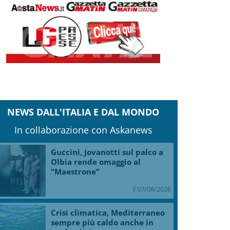
NEWS DALL'ITALIA E DAL MONDO
In collaborazione con Askanews
Guccini, Jovanotti sul palco a
Olbia rende omaggio al
“Maestrone”
il 07/08/2026
Crisi climatica, Mediterraneo
sempre più caldo anche in