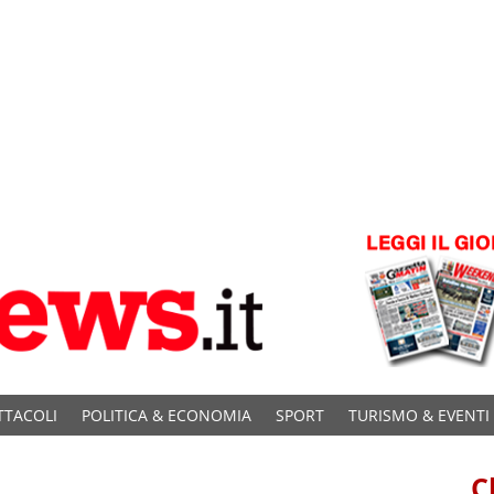
TTACOLI
POLITICA & ECONOMIA
SPORT
TURISMO & EVENTI
C