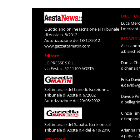
DIRETTOR
Luca Merc
l.mercant
Quotidiano online Iscrizione al Tribunale
di Aosta n. 8/2012
REDAZIO
Autorizzazione del 13/12/2012
Alessandr
www.gazzettamatin.com
a.bianche
Editore
Danila Ch
LG PRESSE S.R.L.
d.chenal@
via Festaz, 52 11100 AOSTA
Erika Davi
e.david@g
Settimanale del Lunedì. Iscrizione al
Tribunale di Aosta n. 9/2002
Davide Pel
Autorizzazione del 20/05/2002
d.pellegr
Cinzia Ti
c.timpan
Settimanale del Sabato. Iscrizione al
Tribunale di Aosta n.4 del 4/10/2016
Arianna P
a.papalia
REDAZIONE