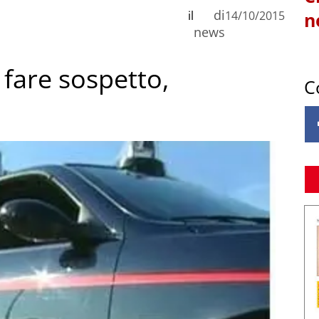
di
il
14/10/2015
n
news
n fare sospetto,
C