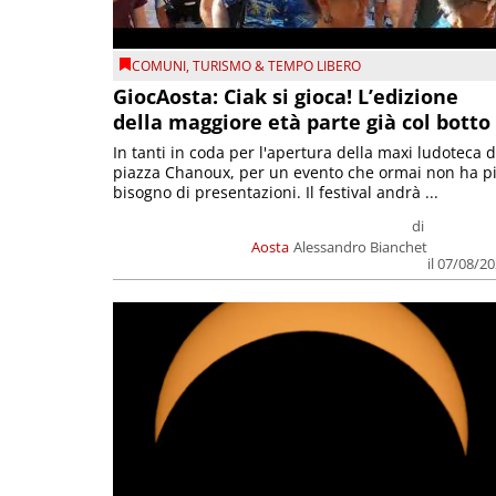
COMUNI
,
TURISMO & TEMPO LIBERO
GiocAosta: Ciak si gioca! L’edizione
della maggiore età parte già col botto
In tanti in coda per l'apertura della maxi ludoteca d
piazza Chanoux, per un evento che ormai non ha p
bisogno di presentazioni. Il festival andrà ...
di
Aosta
Alessandro Bianchet
il 07/08/2