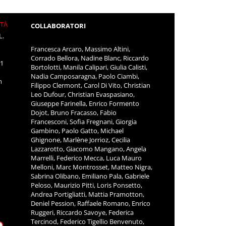
ITÀ
COLLABORATORI
L.
Francesca Arcaro, Massimo Altini,
Corrado Bellora, Nadine Blanc, Riccardo
11
Bortolotti, Manila Calipari, Giulia Calisti,
Nadia Camposaragna, Paolo Ciambi,
m
Filippo Clermont, Carol Di Vito, Christian
Leo Dufour, Christian Evaspasiano,
Giuseppe Farinella, Enrico Formento
Dojot, Bruno Fracasso, Fabio
Francesconi, Sofia Fregnani, Giorgia
Gambino, Paolo Gatto, Michael
Ghignone, Marlène Jorrioz, Cecilia
Lazzarotto, Giacomo Mangano, Angela
Marrelli, Federico Mecca, Luca Mauro
Melloni, Marc Montrosset, Matteo Nigra,
Sabrina Olibano, Emiliano Pala, Gabriele
Peloso, Maurizio Pitti, Loris Ponsetto,
Andrea Portigliatti, Mattia Pramotton,
Deniel Pession, Raffaele Romano, Enrico
Ruggeri, Riccardo Savoye, Federica
Tercinod, Federico Tigellio Benvenuto,