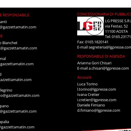
CONCESSIONARIA DI PUBBLIC
E RESPONSABILE
LG PRESSE S.R.
anti
via Festaz, 52
i@gazzettamatin.com
11100 AOSTA
NE
Tel: 0165.2317
Fax: 0165.1820141
o Bianchet
E-mail
segreteria@lgpresse.co
t@gazzettamatin.com
RESPONSABILE DI AGENZIA
enal
Arianna Gori Chisari
gazzettamatin.com
E-mail
a.chisari@lgpresse.com
d
Account
azzettamatin.com
Luca Torino
l.torino@lgpresse.com
legrino
Ivana Cretier
ino@gazzettamatin.com
i.cretier@lgpresse.com
Daniele Fimiano
mpano
d.fimiano@lgpresse.com
o@gazzettamatin.com
apalia
@gazzettamatin.com