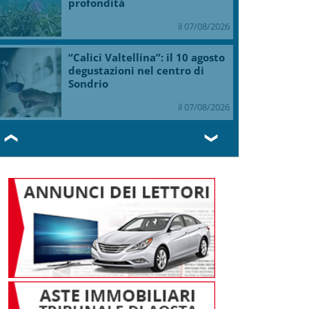
profondità
il 07/08/2026
“Calici Valtellina”: il 10 agosto
degustazioni nel centro di
Sondrio
il 07/08/2026
❮
❯