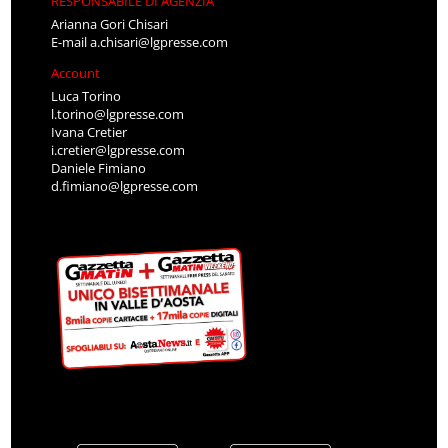
RESPONSABILE DI AGENZIA
Arianna Gori Chisari
E-mail
a.chisari@lgpresse.com
Account
Luca Torino
l.torino@lgpresse.com
Ivana Cretier
i.cretier@lgpresse.com
Daniele Fimiano
d.fimiano@lgpresse.com