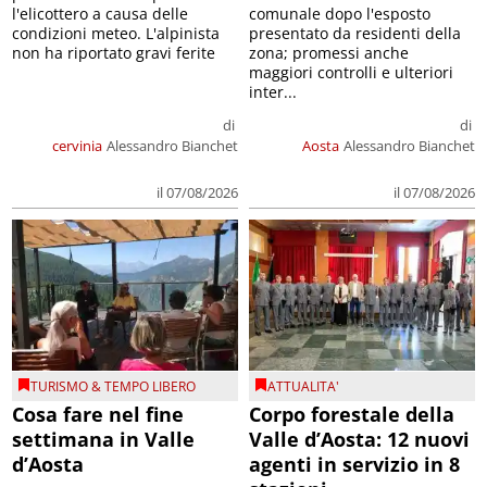
l'elicottero a causa delle
comunale dopo l'esposto
condizioni meteo. L'alpinista
presentato da residenti della
non ha riportato gravi ferite
zona; promessi anche
maggiori controlli e ulteriori
inter...
di
di
cervinia
Alessandro Bianchet
Aosta
Alessandro Bianchet
il 07/08/2026
il 07/08/2026
TURISMO & TEMPO LIBERO
ATTUALITA'
Cosa fare nel fine
Corpo forestale della
settimana in Valle
Valle d’Aosta: 12 nuovi
d’Aosta
agenti in servizio in 8