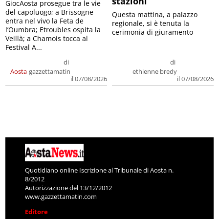
stazioni
GiocAosta prosegue tra le vie
del capoluogo; a Brissogne
Questa mattina, a palazzo
entra nel vivo la Feta de
regionale, si è tenuta la
l’Oumbra; Etroubles ospita la
cerimonia di giuramento
Veillà; a Chamois tocca al
Festival A...
di
di
Aosta
gazzettamatin
ethienne bredy
il 07/08/2026
il 07/08/2026
Quotidiano online Iscrizione al Tribunale di Aosta n.
8/2012
Autorizzazione del 13/12/2012
www.gazzettamatin.com
Editore