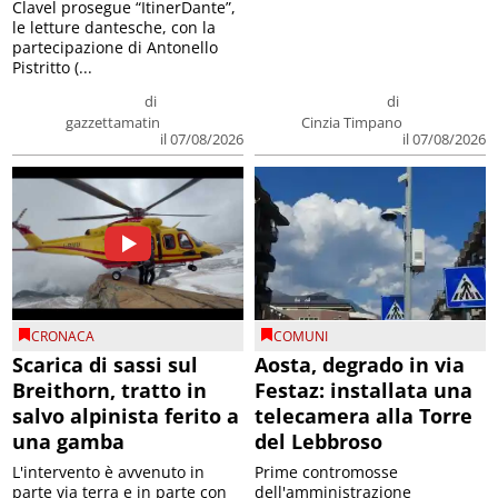
Clavel prosegue “ItinerDante”,
le letture dantesche, con la
partecipazione di Antonello
Pistritto (...
di
di
gazzettamatin
Cinzia Timpano
il 07/08/2026
il 07/08/2026
CRONACA
COMUNI
Scarica di sassi sul
Aosta, degrado in via
Breithorn, tratto in
Festaz: installata una
salvo alpinista ferito a
telecamera alla Torre
una gamba
del Lebbroso
L'intervento è avvenuto in
Prime contromosse
parte via terra e in parte con
dell'amministrazione