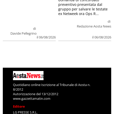
preventivo presentata dal
gruppo per salvare le testate
ex Netweek ora Ops R...
di
Redazione Aosta News
di
Davide Pellegrino
il 06/08/2026
il 06/08/2026
Quotidiano online Iscrizione al Tribunale di Aosta n.
8/2012
Autorizzazione del 13/12/2012
www.gazzettamatin.com
Editore
LG PRESSE S.R.L.