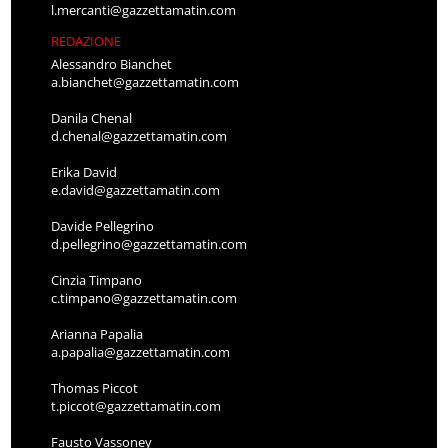
l.mercanti@gazzettamatin.com
REDAZIONE
Alessandro Bianchet
a.bianchet@gazzettamatin.com
Danila Chenal
d.chenal@gazzettamatin.com
Erika David
e.david@gazzettamatin.com
Davide Pellegrino
d.pellegrino@gazzettamatin.com
Cinzia Timpano
c.timpano@gazzettamatin.com
Arianna Papalia
a.papalia@gazzettamatin.com
Thomas Piccot
t.piccot@gazzettamatin.com
Fausto Vassoney