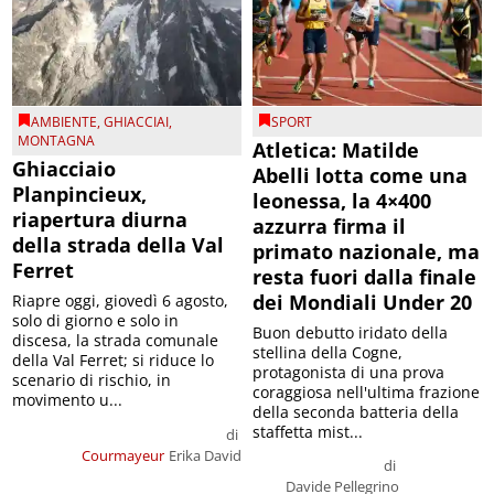
AMBIENTE
,
GHIACCIAI
,
SPORT
MONTAGNA
Atletica: Matilde
Ghiacciaio
Abelli lotta come una
Planpincieux,
leonessa, la 4×400
riapertura diurna
azzurra firma il
della strada della Val
primato nazionale, ma
Ferret
resta fuori dalla finale
dei Mondiali Under 20
Riapre oggi, giovedì 6 agosto,
solo di giorno e solo in
Buon debutto iridato della
discesa, la strada comunale
stellina della Cogne,
della Val Ferret; si riduce lo
protagonista di una prova
scenario di rischio, in
coraggiosa nell'ultima frazione
movimento u...
della seconda batteria della
staffetta mist...
di
Courmayeur
Erika David
di
Davide Pellegrino