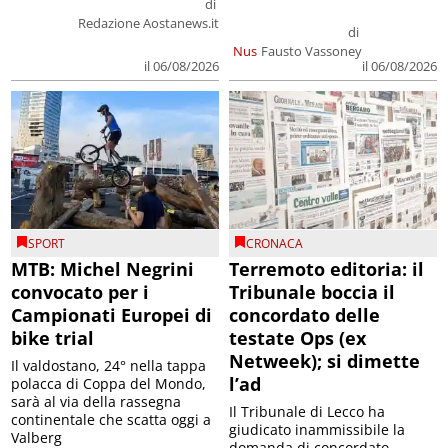
di
Redazione Aostanews.it
di
Nus
Fausto Vassoney
il 06/08/2026
il 06/08/2026
SPORT
CRONACA
MTB: Michel Negrini
Terremoto editoria: il
convocato per i
Tribunale boccia il
Campionati Europei di
concordato delle
bike trial
testate Ops (ex
Netweek); si dimette
Il valdostano, 24° nella tappa
l’ad
polacca di Coppa del Mondo,
sarà al via della rassegna
Il Tribunale di Lecco ha
continentale che scatta oggi a
giudicato inammissibile la
Valberg
domanda di concordato