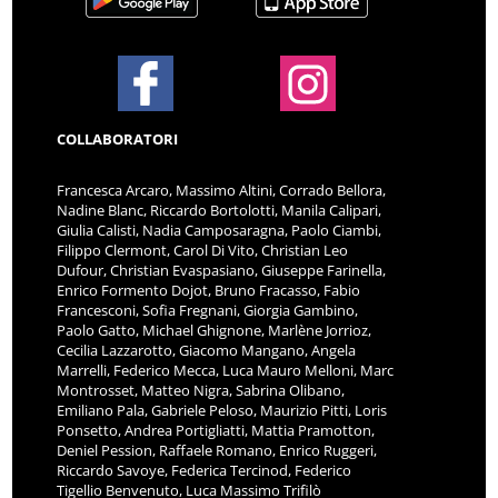
COLLABORATORI
Francesca Arcaro, Massimo Altini, Corrado Bellora,
Nadine Blanc, Riccardo Bortolotti, Manila Calipari,
Giulia Calisti, Nadia Camposaragna, Paolo Ciambi,
Filippo Clermont, Carol Di Vito, Christian Leo
Dufour, Christian Evaspasiano, Giuseppe Farinella,
Enrico Formento Dojot, Bruno Fracasso, Fabio
Francesconi, Sofia Fregnani, Giorgia Gambino,
Paolo Gatto, Michael Ghignone, Marlène Jorrioz,
Cecilia Lazzarotto, Giacomo Mangano, Angela
Marrelli, Federico Mecca, Luca Mauro Melloni, Marc
Montrosset, Matteo Nigra, Sabrina Olibano,
Emiliano Pala, Gabriele Peloso, Maurizio Pitti, Loris
Ponsetto, Andrea Portigliatti, Mattia Pramotton,
Deniel Pession, Raffaele Romano, Enrico Ruggeri,
Riccardo Savoye, Federica Tercinod, Federico
Tigellio Benvenuto, Luca Massimo Trifilò