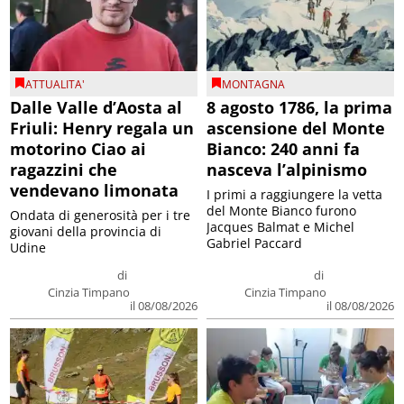
ATTUALITA'
MONTAGNA
Dalle Valle d’Aosta al
8 agosto 1786, la prima
Friuli: Henry regala un
ascensione del Monte
motorino Ciao ai
Bianco: 240 anni fa
ragazzini che
nasceva l’alpinismo
vendevano limonata
I primi a raggiungere la vetta
del Monte Bianco furono
Ondata di generosità per i tre
Jacques Balmat e Michel
giovani della provincia di
Gabriel Paccard
Udine
di
di
Cinzia Timpano
Cinzia Timpano
il 08/08/2026
il 08/08/2026