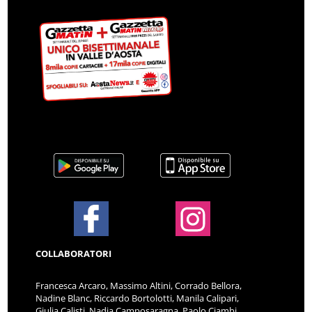
COLLABORATORI
Francesca Arcaro, Massimo Altini, Corrado Bellora,
Nadine Blanc, Riccardo Bortolotti, Manila Calipari,
Giulia Calisti, Nadia Camposaragna, Paolo Ciambi,