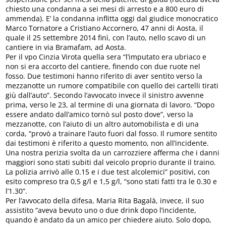
chiesto una condanna a sei mesi di arresto e a 800 euro di
ammenda). E’ la condanna inflitta oggi dal giudice monocratico
Marco Tornatore a Cristiano Accornero, 47 anni di Aosta, il
quale il 25 settembre 2014 finì, con l’auto, nello scavo di un
cantiere in via Bramafam, ad Aosta.
Per il vpo Cinzia Virota quella sera “l’imputato era ubriaco e
non si era accorto del cantiere, finendo con due ruote nel
fosso. Due testimoni hanno riferito di aver sentito verso la
mezzanotte un rumore compatibile con quello dei cartelli tirati
giù dall’auto”. Secondo l’avvocato invece il sinistro avvenne
prima, verso le 23, al termine di una giornata di lavoro. “Dopo
essere andato dall’amico tornò sul posto dove”, verso la
mezzanotte, con l’aiuto di un altro automobilista e di una
corda, “provò a trainare l’auto fuori dal fosso. Il rumore sentito
dai testimoni è riferito a questo momento, non all’incidente.
Una nostra perizia svolta da un carrozziere afferma che i danni
maggiori sono stati subiti dal veicolo proprio durante il traino.
La polizia arrivò alle 0.15 e i due test alcolemici” positivi, con
esito compreso tra 0,5 g/l e 1,5 g/l, “sono stati fatti tra le 0.30 e
l’1.30”.
Per l’avvocato della difesa, Maria Rita Bagalà, invece, il suo
assistito “aveva bevuto uno o due drink dopo l’incidente,
quando è andato da un amico per chiedere aiuto. Solo dopo,