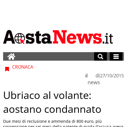
CRONACA
di
il
27/10/2015
news
Ubriaco al volante:
aostano condannato
Due mesi di reclusione e ammenda di 800 euro, più
sospensione per sei mesi della patente di guida (l’accusa aveva