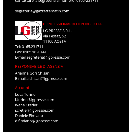
contattare la segreteria al numero: 0165/231711
segreteria@gazzettamatin.com
CONCESSIONARIA DI PUBBLICITÀ
LG PRESSE S.R.L.
via Festaz, 52
11100 AOSTA
Tel: 0165.231711
Fax: 0165.1820141
E-mail
segreteria@lgpresse.com
RESPONSABILE DI AGENZIA
Arianna Gori Chisari
E-mail
a.chisari@lgpresse.com
Account
Luca Torino
l.torino@lgpresse.com
Ivana Cretier
i.cretier@lgpresse.com
Daniele Fimiano
d.fimiano@lgpresse.com