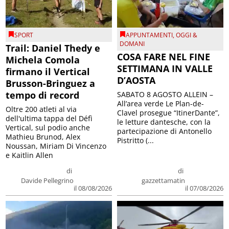
SPORT
APPUNTAMENTI
,
OGGI &
DOMANI
Trail: Daniel Thedy e
COSA FARE NEL FINE
Michela Comola
SETTIMANA IN VALLE
firmano il Vertical
D’AOSTA
Brusson-Bringuez a
tempo di record
SABATO 8 AGOSTO ALLEIN –
All’area verde Le Plan-de-
Oltre 200 atleti al via
Clavel prosegue “ItinerDante”,
dell'ultima tappa del Défì
le letture dantesche, con la
Vertical, sul podio anche
partecipazione di Antonello
Mathieu Brunod, Alex
Pistritto (...
Noussan, Miriam Di Vincenzo
e Kaitlin Allen
di
di
Davide Pellegrino
gazzettamatin
il 08/08/2026
il 07/08/2026