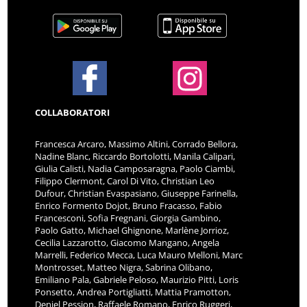
COLLABORATORI
Francesca Arcaro, Massimo Altini, Corrado Bellora,
Nadine Blanc, Riccardo Bortolotti, Manila Calipari,
Giulia Calisti, Nadia Camposaragna, Paolo Ciambi,
Filippo Clermont, Carol Di Vito, Christian Leo
Dufour, Christian Evaspasiano, Giuseppe Farinella,
Enrico Formento Dojot, Bruno Fracasso, Fabio
Francesconi, Sofia Fregnani, Giorgia Gambino,
Paolo Gatto, Michael Ghignone, Marlène Jorrioz,
Cecilia Lazzarotto, Giacomo Mangano, Angela
Marrelli, Federico Mecca, Luca Mauro Melloni, Marc
Montrosset, Matteo Nigra, Sabrina Olibano,
Emiliano Pala, Gabriele Peloso, Maurizio Pitti, Loris
Ponsetto, Andrea Portigliatti, Mattia Pramotton,
Deniel Pession, Raffaele Romano, Enrico Ruggeri,