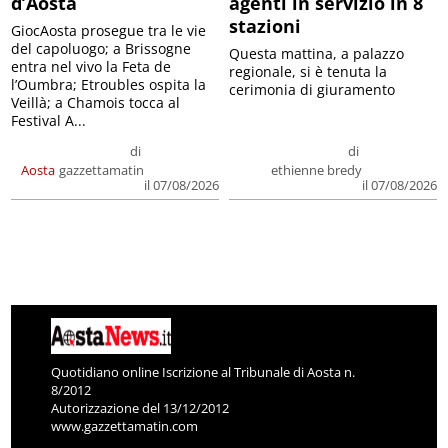
d’Aosta
agenti in servizio in 8
stazioni
GiocAosta prosegue tra le vie
del capoluogo; a Brissogne
Questa mattina, a palazzo
entra nel vivo la Feta de
regionale, si è tenuta la
l’Oumbra; Etroubles ospita la
cerimonia di giuramento
Veillà; a Chamois tocca al
Festival A...
di
di
Aosta
gazzettamatin
ethienne bredy
il 07/08/2026
il 07/08/2026
Quotidiano online Iscrizione al Tribunale di Aosta n.
8/2012
Autorizzazione del 13/12/2012
www.gazzettamatin.com