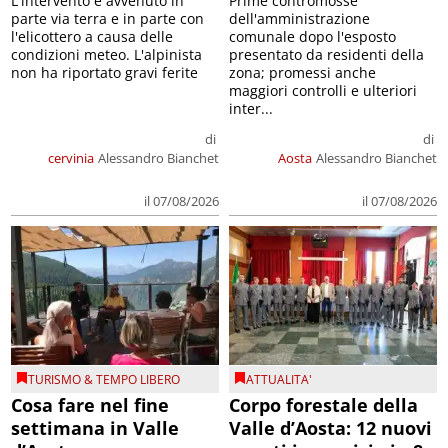
L'intervento è avvenuto in
Prime contromosse
parte via terra e in parte con
dell'amministrazione
l'elicottero a causa delle
comunale dopo l'esposto
condizioni meteo. L'alpinista
presentato da residenti della
non ha riportato gravi ferite
zona; promessi anche
maggiori controlli e ulteriori
inter...
di
di
cervinia
Alessandro Bianchet
Aosta
Alessandro Bianchet
il 07/08/2026
il 07/08/2026
TURISMO & TEMPO LIBERO
ATTUALITA'
Cosa fare nel fine
Corpo forestale della
settimana in Valle
Valle d’Aosta: 12 nuovi