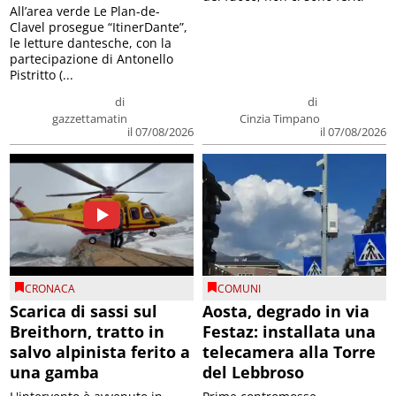
All’area verde Le Plan-de-
Clavel prosegue “ItinerDante”,
le letture dantesche, con la
partecipazione di Antonello
Pistritto (...
di
di
gazzettamatin
Cinzia Timpano
il 07/08/2026
il 07/08/2026
CRONACA
COMUNI
Scarica di sassi sul
Aosta, degrado in via
Breithorn, tratto in
Festaz: installata una
salvo alpinista ferito a
telecamera alla Torre
una gamba
del Lebbroso