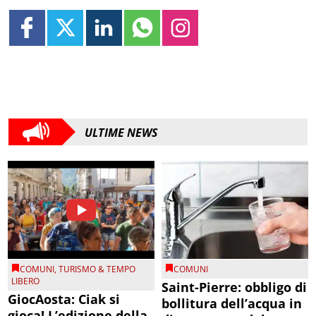
ULTIME NEWS
COMUNI
,
TURISMO & TEMPO
COMUNI
LIBERO
Saint-Pierre: obbligo di
GiocAosta: Ciak si
bollitura dell’acqua in
gioca! L’edizione della