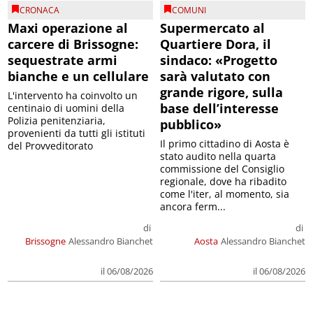
CRONACA
COMUNI
Maxi operazione al
Supermercato al
carcere di Brissogne:
Quartiere Dora, il
sequestrate armi
sindaco: «Progetto
bianche e un cellulare
sarà valutato con
grande rigore, sulla
L'intervento ha coinvolto un
base dell’interesse
centinaio di uomini della
Polizia penitenziaria,
pubblico»
provenienti da tutti gli istituti
Il primo cittadino di Aosta è
del Provveditorato
stato audito nella quarta
commissione del Consiglio
regionale, dove ha ribadito
come l'iter, al momento, sia
ancora ferm...
di
di
Brissogne
Alessandro Bianchet
Aosta
Alessandro Bianchet
il 06/08/2026
il 06/08/2026