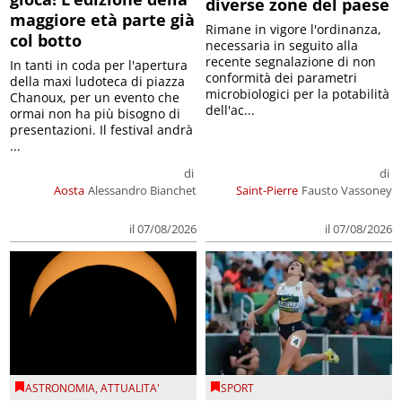
diverse zone del paese
maggiore età parte già
Rimane in vigore l'ordinanza,
col botto
necessaria in seguito alla
recente segnalazione di non
In tanti in coda per l'apertura
conformità dei parametri
della maxi ludoteca di piazza
microbiologici per la potabilità
Chanoux, per un evento che
dell'ac...
ormai non ha più bisogno di
presentazioni. Il festival andrà
...
di
di
Aosta
Alessandro Bianchet
Saint-Pierre
Fausto Vassoney
il 07/08/2026
il 07/08/2026
ASTRONOMIA
,
ATTUALITA'
SPORT