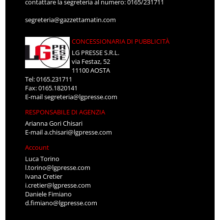
contattare la segreteria al numero: 0165/231711
segreteria@gazzettamatin.com
CONCESSIONARIA DI PUBBLICITÀ
LG PRESSE S.R.L.
via Festaz, 52
11100 AOSTA
Tel: 0165.231711
Fax: 0165.1820141
E-mail
segreteria@lgpresse.com
RESPONSABILE DI AGENZIA
Arianna Gori Chisari
E-mail
a.chisari@lgpresse.com
Account
Luca Torino
l.torino@lgpresse.com
Ivana Cretier
i.cretier@lgpresse.com
Daniele Fimiano
d.fimiano@lgpresse.com