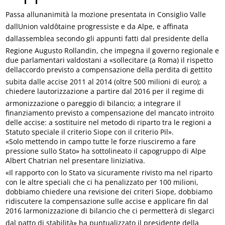
Passa allunanimità la mozione presentata in Consiglio Valle
dallUnion valdôtaine progressiste e da Alpe, e affinata
dallassemblea secondo gli appunti fatti dal presidente della
Regione Augusto Rollandin, che impegna il governo regionale e
due parlamentari valdostani a «sollecitare (a Roma) il rispetto
dellaccordo previsto a compensazione della perdita di gettito
subita dalle accise 2011 al 2014 (oltre 500 milioni di euro); a
chiedere lautorizzazione a partire dal 2016 per il regime di
armonizzazione o pareggio di bilancio; a integrare il
finanziamento previsto a compensazione del mancato introito
delle accise: a sostituire nel metodo di riparto tra le regioni a
Statuto speciale il criterio Siope con il criterio Pil».
«Solo mettendo in campo tutte le forze riusciremo a fare
pressione sullo Stato» ha sottolineato il capogruppo di Alpe
Albert Chatrian nel presentare liniziativa.
«Il rapporto con lo Stato va sicuramente rivisto ma nel riparto
con le altre speciali che ci ha penalizzato per 100 milioni,
dobbiamo chiedere una revisione dei criteri Siope, dobbiamo
ridiscutere la compensazione sulle accise e applicare fin dal
2016 larmonizzazione di bilancio che ci permetterà di slegarci
dal patto di stabilità» ha puntualizzato il presidente della