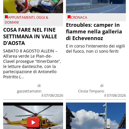
APPUNTAMENTI
,
OGGI &
CRONACA
DOMANI
Etroubles: camper in
COSA FARE NEL FINE
fiamme nella galleria
SETTIMANA IN VALLE
di Echevennoz
D’AOSTA
E in corso l'intervento dei vigili
SABATO 8 AGOSTO ALLEIN –
del fuoco, non ci sono feriti
All’area verde Le Plan-de-
Clavel prosegue “ItinerDante”,
le letture dantesche, con la
partecipazione di Antonello
Pistritto (...
di
di
gazzettamatin
Cinzia Timpano
il 07/08/2026
il 07/08/2026