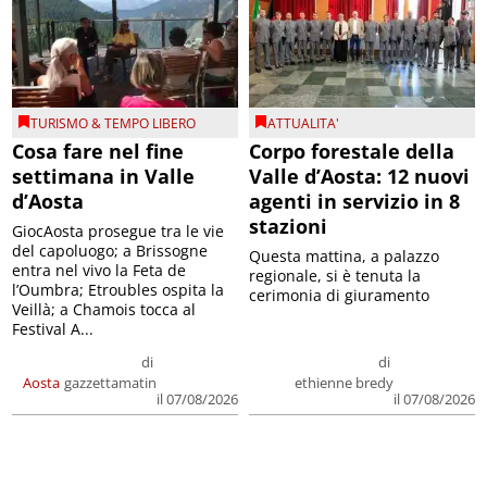
TURISMO & TEMPO LIBERO
ATTUALITA'
Cosa fare nel fine
Corpo forestale della
settimana in Valle
Valle d’Aosta: 12 nuovi
d’Aosta
agenti in servizio in 8
stazioni
GiocAosta prosegue tra le vie
del capoluogo; a Brissogne
Questa mattina, a palazzo
entra nel vivo la Feta de
regionale, si è tenuta la
l’Oumbra; Etroubles ospita la
cerimonia di giuramento
Veillà; a Chamois tocca al
Festival A...
di
di
Aosta
gazzettamatin
ethienne bredy
il 07/08/2026
il 07/08/2026