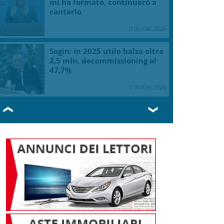
mi ha formato, continuerò a
cantarlo
il 06/08/2026
Sogin: in 2025 utile balza oltre
2,5 mln, decommissioning al
47,7%
il 06/08/2026
❮
❯