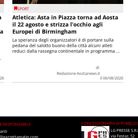
SPORT
a
Atletica: Asta in Piazza torna ad Aosta
il 22 agosto e strizza l’occhio agli
la
Europei di Birmingham
La speranza degli organizzatori è di portare sulla
pedana del salotto buono della città alcuni atleti
reduci dalla rassegna continentale in programma ...
.
di
Redazione Aostanews.it
026
il 06/08/2026
CONCESSIONARIA DI PUBBLIC
E RESPONSABILE
LG PRESSE S.R.
anti
via Festaz, 52
i@gazzettamatin.com