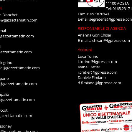
11100 AOSTA
NE
Tel: 0165.2317
Fax: 0165.1820141
o Bianchet
E-mail
segreteria@lgpresse.co
t@gazzettamatin.com
RESPONSABILE DI AGENZIA
enal
Arianna Gori Chisari
gazzettamatin.com
E-mail
a.chisari@lgpresse.com
d
Account
azzettamatin.com
Luca Torino
l.torino@lgpresse.com
legrino
Ivana Cretier
ino@gazzettamatin.com
i.cretier@lgpresse.com
Daniele Fimiano
mpano
d.fimiano@lgpresse.com
o@gazzettamatin.com
apalia
@gazzettamatin.com
ccot
gazzettamatin.com
ssoney
y@gazzettamatin.com