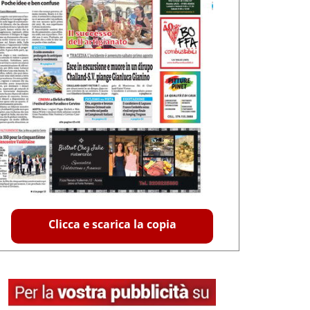
Clicca e scarica la copia