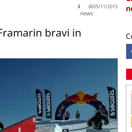
di
il
05/11/2015
n
news
ramarin bravi in
C