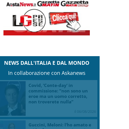
NEWS DALL'ITALIA E DAL MONDO
In collaborazione con Askanews
Covid, ‘Conte-day’ in
commissione: “non sono un
eroe ma un uomo corretto,
non troverete nulla”
il 06/08/2026
Guccini, Meloni: l’ho amato e