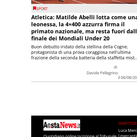
SPORT
Atletica: Matilde Abelli lotta come un
leonessa, la 4×400 azzurra firma il
primato nazionale, ma resta fuori dal
finale dei Mondiali Under 20
Buon debutto iridato della stellina della Cogne,
protagonista di una prova coraggiosa nell'ultima
frazione della seconda batteria della staffetta mist..
di
Davide Pellegrino
il 06/08/2
DIRETTOR
Luca Merc
l.mercant
Quotidiano online Iscrizione al Tribunale