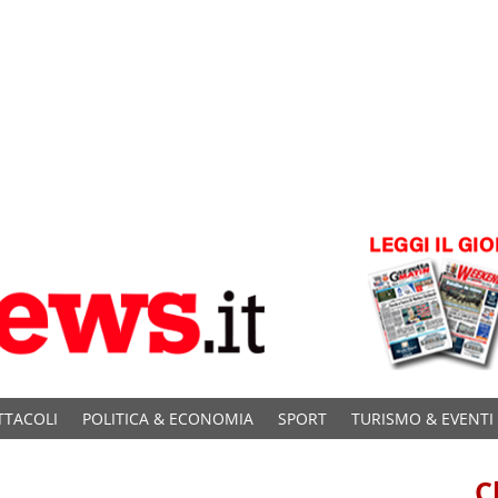
TTACOLI
POLITICA & ECONOMIA
SPORT
TURISMO & EVENTI
C