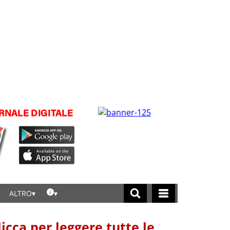
ALTRO
licca per leggere tutte le