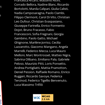
Francesca Arcaro, Massimo Altini,
Corrado Bellora, Nadine Blanc, Riccardo
11
Bortolotti, Manila Calipari, Giulia Calisti,
Nadia Camposaragna, Paolo Ciambi,
m
Filippo Clermont, Carol Di Vito, Christian
Leo Dufour, Christian Evaspasiano,
Giuseppe Farinella, Enrico Formento
Dojot, Bruno Fracasso, Fabio
Francesconi, Sofia Fregnani, Giorgia
Gambino, Paolo Gatto, Michael
Ghignone, Marlène Jorrioz, Cecilia
Lazzarotto, Giacomo Mangano, Angela
Marrelli, Federico Mecca, Luca Mauro
Melloni, Marc Montrosset, Matteo Nigra,
Sabrina Olibano, Emiliano Pala, Gabriele
Peloso, Maurizio Pitti, Loris Ponsetto,
Andrea Portigliatti, Mattia Pramotton,
Deniel Pession, Raffaele Romano, Enrico
Ruggeri, Riccardo Savoye, Federica
Tercinod, Federico Tigellio Benvenuto,
Luca Massimo Trifilò