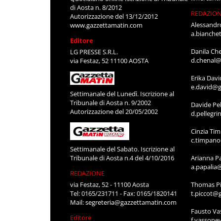
di Aosta n. 8/2012
REDAZIO
Autorizzazione del 13/12/2012
Alessandr
www.gazzettamatin.com
a.bianche
Editore
Danila Ch
LG PRESSE S.R.L.
d.chenal@
via Festaz, 52 11100 AOSTA
Erika Davi
e.david@g
Settimanale del Lunedì. Iscrizione al
Tribunale di Aosta n. 9/2002
Davide Pel
Autorizzazione del 20/05/2002
d.pellegr
Cinzia Ti
c.timpan
Settimanale del Sabato. Iscrizione al
Tribunale di Aosta n.4 del 4/10/2016
Arianna P
a.papalia
REDAZIONE
via Festaz, 52 - 11100 Aosta
Thomas Pi
Tel: 0165/231711 - Fax: 0165/1820141
t.piccot@
Mail:
segreteria@gazzettamatin.com
Fausto Va
Editore
f.vassone