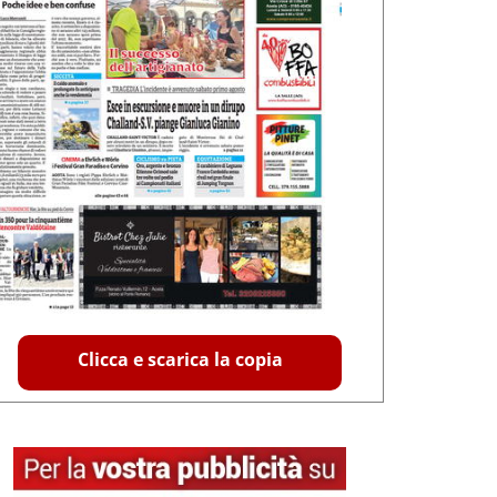
Clicca e scarica la copia