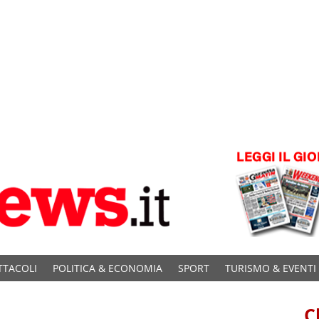
TTACOLI
POLITICA & ECONOMIA
SPORT
TURISMO & EVENTI
C