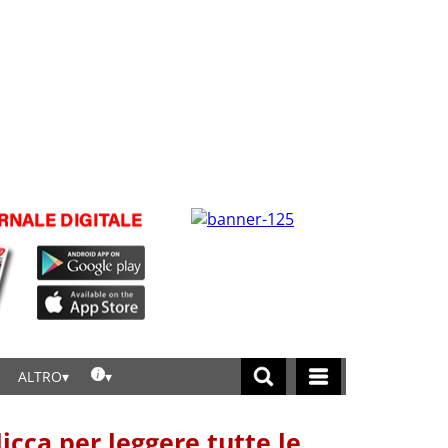
ALTRO
licca per leggere tutte le