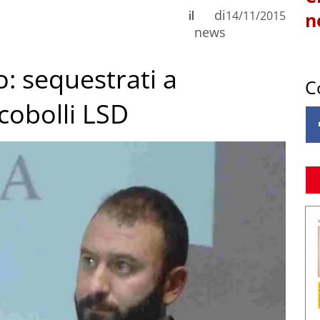
di
il
14/11/2015
n
news
o: sequestrati a
C
cobolli LSD