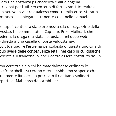
vvero una sostanza psichedelica e allucinogena.
zioni per l’utilizzo corretto di fertilizzanti, in realtà al
to potevano valere qualcosa come 15 mila euro. Si tratta
dostana», ha spiegato il Tenente Colonnello Samuele
o stupefacente era stato promosso «da un ragazzino della
e d’Aosta», ha commentato il Capitano Enzo Molinari, che ha
edenti, la droga era stata acquistata nel deep web
 «diretta a una casella di posta valdostana».
oluto ribadire l’estrema pericolosità di questa tipologia di
 può avere delle conseguenze letali nel caso in cui qualche
resente sul francobollo, che ricordo essere costituito da un
 con certezza sia a chi ha materialmente ordinato lo
050 francobolli LSD erano diretti. «Abbiamo scoperto che in
lutamente fittizie», ha precisato il Capitano Molinari.
roporto di Malpensa dai carabinieri.