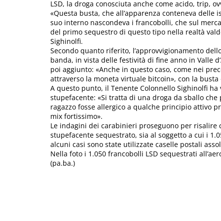
LSD, la droga conosciuta anche come acido, trip, o
«Questa busta, che all’apparenza conteneva delle istru
suo interno nascondeva i francobolli, che sul merca
del primo sequestro di questo tipo nella realtà val
Sighinolfi.
Secondo quanto riferito, l’approvvigionamento dell
banda, in vista delle festività di fine anno in Vall
poi aggiunto: «Anche in questo caso, come nei prec
attraverso la moneta virtuale bitcoin», con la busta
A questo punto, il Tenente Colonnello Sighinolfi ha v
stupefacente: «Si tratta di una droga da sballo che
ragazzo fosse allergico a qualche principio attivo p
mix fortissimo».
Le indagini dei carabinieri proseguono per risalire
stupefacente sequestrato, sia al soggetto a cui i 1.
alcuni casi sono state utilizzate caselle postali asso
Nella foto i 1.050 francobolli LSD sequestrati all’ae
(pa.ba.)