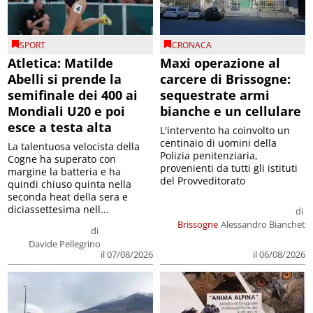
SPORT
CRONACA
Atletica: Matilde
Maxi operazione al
Abelli si prende la
carcere di Brissogne:
semifinale dei 400 ai
sequestrate armi
Mondiali U20 e poi
bianche e un cellulare
esce a testa alta
L'intervento ha coinvolto un
centinaio di uomini della
La talentuosa velocista della
Polizia penitenziaria,
Cogne ha superato con
provenienti da tutti gli istituti
margine la batteria e ha
del Provveditorato
quindi chiuso quinta nella
seconda heat della sera e
diciassettesima nell...
di
Brissogne
Alessandro Bianchet
di
Davide Pellegrino
il 07/08/2026
il 06/08/2026