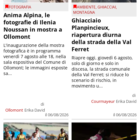
FOTOGRAFIA
AMBIENTE
,
GHIACCIAI
,
MONTAGNA
Anima Alpina, le
Ghiacciaio
fotografie di Ilenia
Planpincieux,
Noussan in mostra a
riapertura diurna
Ollomont
della strada della Val
L'inaugurazione della mostra
Ferret
fotografica è in programma
venerdì 7 agosto alle 18, nella
Riapre oggi, giovedì 6 agosto,
sala espositiva del Comune di
solo di giorno e solo in
Ollomont; le immagini esposte
discesa, la strada comunale
sa...
della Val Ferret; si riduce lo
scenario di rischio, in
movimento u...
di
Courmayeur
Erika David
di
Ollomont
Erika David
il 06/08/2026
il 06/08/2026