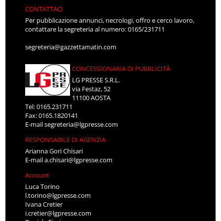
CONTATTACI
Per pubblicazione annunci, necrologi, offro e cerco lavoro,
contattare la segreteria al numero: 0165/231711
segreteria@gazzettamatin.com
CONCESSIONARIA DI PUBBLICITÀ
LG PRESSE S.R.L.
via Festaz, 52
11100 AOSTA
Tel: 0165.231711
Fax: 0165.1820141
E-mail
segreteria@lgpresse.com
RESPONSABILE DI AGENZIA
Arianna Gori Chisari
E-mail
a.chisari@lgpresse.com
Account
Luca Torino
l.torino@lgpresse.com
Ivana Cretier
i.cretier@lgpresse.com