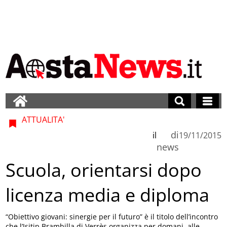
ATTUALITA'
di
il
19/11/2015
news
Scuola, orientarsi dopo
licenza media e diploma
“Obiettivo giovani: sinergie per il futuro” è il titolo dell’incontro
che l’Isitip Brambilla di Verrès organizza per domani, alle