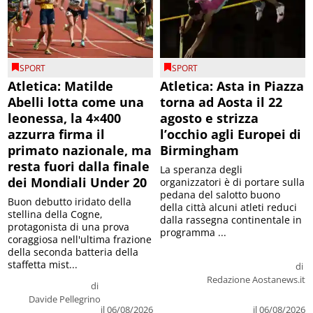
SPORT
SPORT
Atletica: Matilde
Atletica: Asta in Piazza
Abelli lotta come una
torna ad Aosta il 22
leonessa, la 4×400
agosto e strizza
azzurra firma il
l’occhio agli Europei di
primato nazionale, ma
Birmingham
resta fuori dalla finale
La speranza degli
dei Mondiali Under 20
organizzatori è di portare sulla
pedana del salotto buono
Buon debutto iridato della
della città alcuni atleti reduci
stellina della Cogne,
dalla rassegna continentale in
protagonista di una prova
programma ...
coraggiosa nell'ultima frazione
della seconda batteria della
staffetta mist...
di
Redazione Aostanews.it
di
Davide Pellegrino
il 06/08/2026
il 06/08/2026