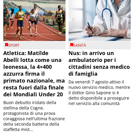
SPORT
SANITÀ
Atletica: Matilde
Nus: in arrivo un
Abelli lotta come una
ambulatorio per i
leonessa, la 4×400
cittadini senza medico
azzurra firma il
di famiglia
primato nazionale, ma
Da venerdì 7 agosto attivo il
resta fuori dalla finale
nuovo servizio medico, mentre
il dottor Gino Sapone si è
dei Mondiali Under 20
detto disponibile a proseguire
Buon debutto iridato della
nel servizio alla comunità
stellina della Cogne,
protagonista di una prova
coraggiosa nell'ultima frazione
della seconda batteria della
staffetta mist...