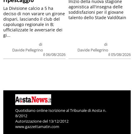
ripescaggio
Inizio della nuova stagione
agonistica all'insegna delle
La Divisione calcio a 5 ha
soddisfazioni per il giovane
deciso di non varare un girone
talento dello Stade Valdôtain
dispari, lasciando il club del
capoluogo regionale in B;
ufficializzate le avversarie dei
gi...
di
di
Davide Pellegrino
Davide Pellegrino
il 06/08/2026
il 05/08/2026
Quotidiano online Iscrizione al Tribunale di Aosta n.
8/2012
Autorizzazione del 13/12/2012
www.gazzettamatin.com