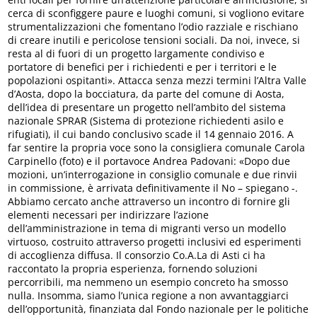
cerca di sconfiggere paure e luoghi comuni, si vogliono evitare
strumentalizzazioni che fomentano l’odio razziale e rischiano
di creare inutili e pericolose tensioni sociali. Da noi, invece, si
resta al di fuori di un progetto largamente condiviso e
portatore di benefici per i richiedenti e per i territori e le
popolazioni ospitanti». Attacca senza mezzi termini l’Altra Valle
d’Aosta, dopo la bocciatura, da parte del comune di Aosta,
dell’idea di presentare un progetto nell’ambito del sistema
nazionale SPRAR (Sistema di protezione richiedenti asilo e
rifugiati), il cui bando conclusivo scade il 14 gennaio 2016. A
far sentire la propria voce sono la consigliera comunale Carola
Carpinello (foto) e il portavoce Andrea Padovani: «Dopo due
mozioni, un’interrogazione in consiglio comunale e due rinvii
in commissione, è arrivata definitivamente il No – spiegano -.
Abbiamo cercato anche attraverso un incontro di fornire gli
elementi necessari per indirizzare l’azione
dell’amministrazione in tema di migranti verso un modello
virtuoso, costruito attraverso progetti inclusivi ed esperimenti
di accoglienza diffusa. Il consorzio Co.A.La di Asti ci ha
raccontato la propria esperienza, fornendo soluzioni
percorribili, ma nemmeno un esempio concreto ha smosso
nulla. Insomma, siamo l’unica regione a non avvantaggiarci
dell’opportunità, finanziata dal Fondo nazionale per le politiche