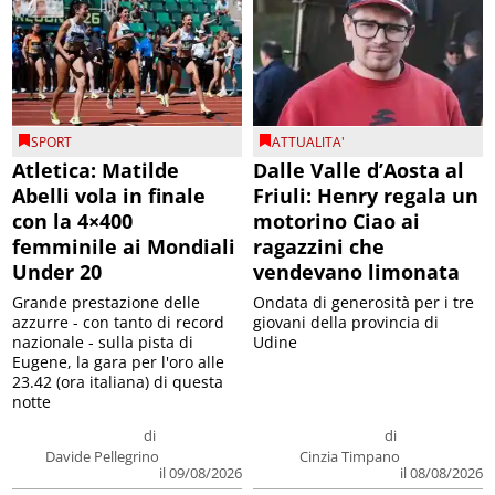
SPORT
ATTUALITA'
Atletica: Matilde
Dalle Valle d’Aosta al
Abelli vola in finale
Friuli: Henry regala un
con la 4×400
motorino Ciao ai
femminile ai Mondiali
ragazzini che
Under 20
vendevano limonata
Grande prestazione delle
Ondata di generosità per i tre
azzurre - con tanto di record
giovani della provincia di
nazionale - sulla pista di
Udine
Eugene, la gara per l'oro alle
23.42 (ora italiana) di questa
notte
di
di
Davide Pellegrino
Cinzia Timpano
il 09/08/2026
il 08/08/2026