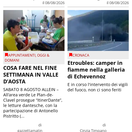
il 08/08/2026
il 08/08/2026
APPUNTAMENTI
,
OGGI &
CRONACA
DOMANI
Etroubles: camper in
COSA FARE NEL FINE
fiamme nella galleria
SETTIMANA IN VALLE
di Echevennoz
D’AOSTA
E in corso l'intervento dei vigili
SABATO 8 AGOSTO ALLEIN –
del fuoco, non ci sono feriti
All’area verde Le Plan-de-
Clavel prosegue “ItinerDante”,
le letture dantesche, con la
partecipazione di Antonello
Pistritto (...
di
di
gazzettamatin
Cinzia Timpano