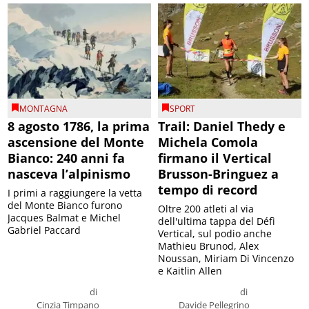
MONTAGNA
SPORT
8 agosto 1786, la prima
Trail: Daniel Thedy e
ascensione del Monte
Michela Comola
Bianco: 240 anni fa
firmano il Vertical
nasceva l’alpinismo
Brusson-Bringuez a
tempo di record
I primi a raggiungere la vetta
del Monte Bianco furono
Oltre 200 atleti al via
Jacques Balmat e Michel
dell'ultima tappa del Défì
Gabriel Paccard
Vertical, sul podio anche
Mathieu Brunod, Alex
Noussan, Miriam Di Vincenzo
e Kaitlin Allen
di
di
Cinzia Timpano
Davide Pellegrino