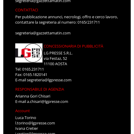
segreteria@gazzettamatin.com
CONTATTACI
Per pubblicazione annunci, necrologi, offro e cerco lavoro,
contattare la segreteria al numero: 0165/231711
segreteria@gazzettamatin.com
CONCESSIONARIA DI PUBBLICITÀ
LG PRESSE S.R.L.
via Festaz, 52
11100 AOSTA
Tel: 0165.231711
Fax: 0165.1820141
E-mail
segreteria@lgpresse.com
RESPONSABILE DI AGENZIA
Arianna Gori Chisari
E-mail
a.chisari@lgpresse.com
Account
Luca Torino
l.torino@lgpresse.com
Ivana Cretier
i.cretier@lgpresse.com