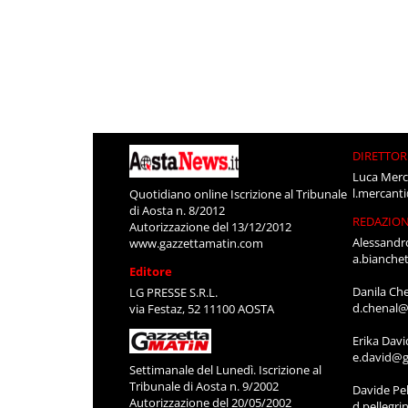
DIRETTOR
Luca Merc
l.mercant
Quotidiano online Iscrizione al Tribunale
di Aosta n. 8/2012
REDAZIO
Autorizzazione del 13/12/2012
Alessandr
www.gazzettamatin.com
a.bianche
Editore
Danila Ch
LG PRESSE S.R.L.
d.chenal@
via Festaz, 52 11100 AOSTA
Erika Davi
e.david@g
Settimanale del Lunedì. Iscrizione al
Tribunale di Aosta n. 9/2002
Davide Pel
Autorizzazione del 20/05/2002
d.pellegr