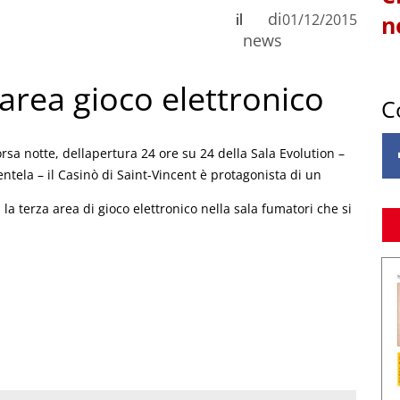
di
il
01/12/2015
n
news
 area gioco elettronico
C
rsa notte, dellapertura 24 ore su 24 della Sala Evolution –
ntela – il Casinò di Saint-Vincent è protagonista di un
i, la terza area di gioco elettronico nella sala fumatori che si