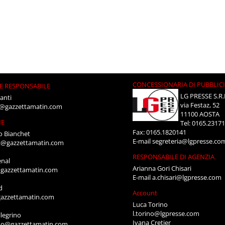
CONCESSIONARIA DI PUBBLIC
E RESPONSABILE
LG PRESSE S.R.
anti
via Festaz, 52
i@gazzettamatin.com
11100 AOSTA
NE
Tel: 0165.2317
Fax: 0165.1820141
o Bianchet
E-mail
segreteria@lgpresse.co
t@gazzettamatin.com
RESPONSABILE DI AGENZIA
enal
Arianna Gori Chisari
gazzettamatin.com
E-mail
a.chisari@lgpresse.com
d
Account
azzettamatin.com
Luca Torino
l.torino@lgpresse.com
legrino
Ivana Cretier
ino@gazzettamatin.com