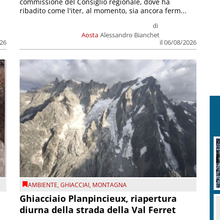
commissione del Consiglio regionale, dove ha
ribadito come l'iter, al momento, sia ancora ferm...
di
Aosta
Alessandro Bianchet
026
il 06/08/2026
AMBIENTE
,
GHIACCIAI
,
MONTAGNA
Ghiacciaio Planpincieux, riapertura
diurna della strada della Val Ferret