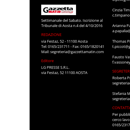
Cinzia Ti
c.timpan
Settimanale del Sabato. Iscrizione al
Tribunale di Aosta n.4 del 4/10/2016
Arianna P
a.papalia
REDAZIONE
via Festaz, 52 - 11100 Aosta
Thomas Pi
Tel: 0165/231711 - Fax: 0165/1820141
t.piccot@
Mail:
segreteria@gazzettamatin.com
Fausto Va
Editore
f.vassone
LG PRESSE S.R.L.
SEGRETER
via Festaz, 52 11100 AOSTA
Roberta P
segreteri
Stefania 
segreteri
CONTATT
Per pubbli
cerco lavo
0165/231