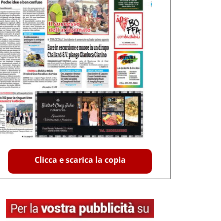
Clicca e scarica la copia