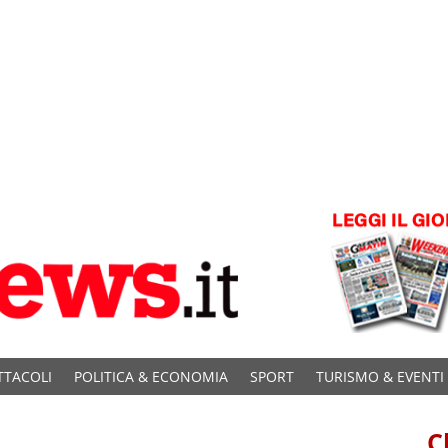
TTACOLI
POLITICA & ECONOMIA
SPORT
TURISMO & EVENTI
C