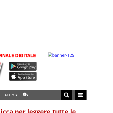
ALTRO
licca per leggere tutte le