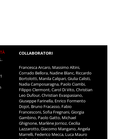
ITÀ
COLLABORATORI
L.
Francesca Arcaro, Massimo Altini,
Corrado Bellora, Nadine Blanc, Riccardo
11
Bortolotti, Manila Calipari, Giulia Calisti,
Nadia Camposaragna, Paolo Ciambi,
m
Filippo Clermont, Carol Di Vito, Christian
Leo Dufour, Christian Evaspasiano,
Giuseppe Farinella, Enrico Formento
Dojot, Bruno Fracasso, Fabio
Francesconi, Sofia Fregnani, Giorgia
Gambino, Paolo Gatto, Michael
Ghignone, Marlène Jorrioz, Cecilia
Lazzarotto, Giacomo Mangano, Angela
Marrelli, Federico Mecca, Luca Mauro