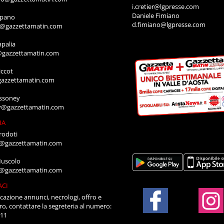
i.cretier@lgpresse.com
Daniele Fimiano
mpano
d.fimiano@lgpresse.com
o@gazzettamatin.com
apalia
@gazzettamatin.com
ccot
gazzettamatin.com
ssoney
y@gazzettamatin.com
IA
rodoti
a@gazzettamatin.com
Muscolo
a@gazzettamatin.com
ACI
cazione annunci, necrologi, offro e
ro, contattare la segreteria al numero:
711