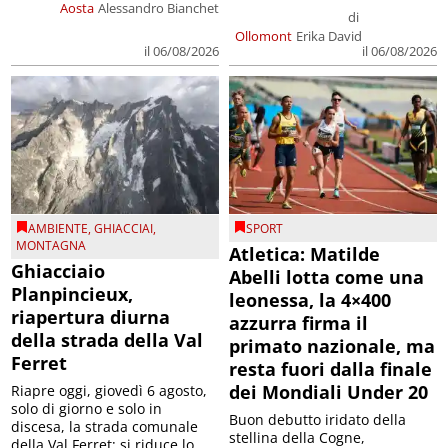
Aosta
Alessandro Bianchet
di
Ollomont
Erika David
il 06/08/2026
il 06/08/2026
AMBIENTE
,
GHIACCIAI
,
SPORT
MONTAGNA
Atletica: Matilde
Ghiacciaio
Abelli lotta come una
Planpincieux,
leonessa, la 4×400
riapertura diurna
azzurra firma il
della strada della Val
primato nazionale, ma
Ferret
resta fuori dalla finale
dei Mondiali Under 20
Riapre oggi, giovedì 6 agosto,
solo di giorno e solo in
Buon debutto iridato della
discesa, la strada comunale
stellina della Cogne,
della Val Ferret; si riduce lo