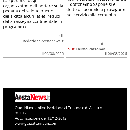
La speranza degli
il dottor Gino Sapone si è
organizzatori è di portare sulla
detto disponibile a proseguire
pedana del salotto buono
nel servizio alla comunità
della città alcuni atleti reduci
dalla rassegna continentale in
programma ...
di
Redazione Aostanews.it
di
Nus
Fausto Vassoney
il 06/08/2026
il 06/08/2026
Quotidiano online Iscrizione al Tribunale di Aosta n.
8/2012
Autorizzazione del 13/12/2012
www.gazzettamatin.com